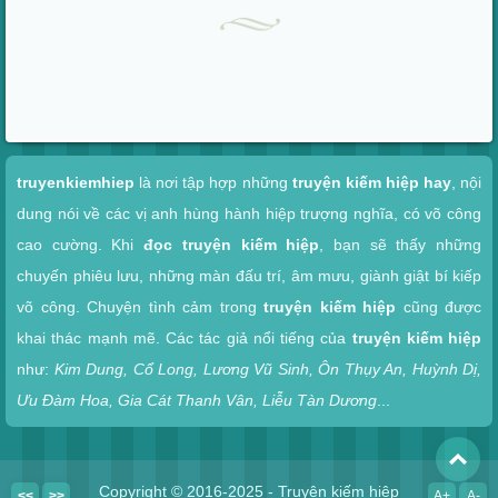
Xem nhanh
truyenkiemhiep
là nơi tập hợp những
truyện kiếm hiệp hay
, nội
dung nói về các vị anh hùng hành hiệp trượng nghĩa, có võ công
cao cường. Khi
đọc truyện kiếm hiệp
, bạn sẽ thấy những
chuyến phiêu lưu, những màn đấu trí, âm mưu, giành giật bí kiếp
võ công. Chuyện tình cảm trong
truyện kiếm hiệp
cũng được
khai thác mạnh mẽ. Các tác giả nổi tiếng của
truyện kiếm hiệp
như:
Kim Dung, Cổ Long, Lương Vũ Sinh, Ôn Thụy An, Huỳnh Dị,
Ưu Đàm Hoa, Gia Cát Thanh Vân, Liễu Tàn Dương
...
To
Copyright © 2016-2025 - Truyện kiếm hiệp
<<
>>
A+
A-