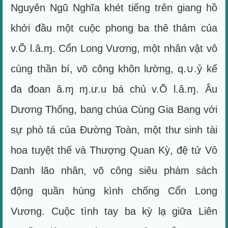
Nguyên Ngũ Nghĩa khét tiếng trên giang hồ
khởi đầu một cuộc phong ba thê thảm của
v.Õ l.â.ɱ. Cổn Long Vương, một nhân vật vô
cùng thần bí, võ công khôn lường, q.∪.ỷ kế
đa đoan â.ɱ ɱ.ư.u bá chủ v.Õ l.â.ɱ. Âu
Dương Thống, bang chúa Cùng Gia Bang với
sự phò tá của Đường Toàn, một thư sinh tài
hoa tuyệt thế và Thượng Quan Kỳ, đệ tử Vô
Danh lão nhân, võ công siêu phàm sách
động quần hùng kình chống Cổn Long
Vương. Cuộc tình tay ba kỳ lạ giữa Liên