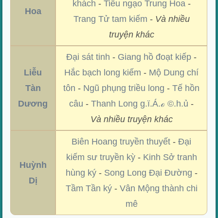
khách
-
Tiếu ngạo Trung Hoa
-
Hoa
Trang Tử tam kiếm
-
Và nhiều
truyện khác
Đại sát tinh
-
Giang hồ đoạt kiếp
-
Liễu
Hắc bạch long kiếm
-
Mộ Dung chí
Tàn
tôn
-
Ngũ phụng triều long
-
Tế hồn
Dương
câu
-
Thanh Long g.ï.Á.ℴ ©.h.ủ
-
Và nhiều truyện khác
Biên Hoang truyền thuyết
-
Đại
kiếm sư truyền kỳ
-
Kinh Sở tranh
Huỳnh
hùng ký
-
Song Long Đại Đường
-
Dị
Tầm Tần ký
-
Vân Mộng thành chi
mê