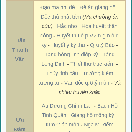
Đạo ma nhị đế
-
Đề ấn giang hồ
-
Độc thủ phật tâm
(Ma chưởng ân
cừu)
-
Hắc nho
-
Hóa huyết thần
công
-
Huyết th.ï.ế.p V.ℴ.ᥒ.g h.ồ.ᥒ
Trần
ký
-
Huyết y kỳ thư
-
Q.∪.ỷ Bảo
-
Thanh
Tàng hồng linh điệp ký
-
Tàng
Vân
Long Đỉnh
-
Thiết thư trúc kiếm
-
Thủy tinh cầu
-
Trường kiếm
tương tư
-
Vạn độc q.∪.ỷ môn
-
Và
nhiều truyện khác
Âu Dương Chính Lan
-
Bạch Hổ
Tinh Quân
-
Giang hồ mộng ký
-
Ưu
Kim Giáp môn
-
Nga Mi kiếm
Đàm