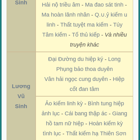
Sinh
Hải nộ triều âm
-
Ma đao sát tinh
-
Ma hoàn lãnh nhân
-
Q.∪.ỷ kiếm u
linh
-
Thất tuyệt ma kiếm
-
Túy
Tâm kiếm
-
Tố thủ kiếp
-
Và nhiều
truyện khác
Đại Đường du hiệp ký
-
Long
Phụng bảo thoa duyên
Vân hải ngọc cung duyên
-
Hiệp
Lương
cốt đan tâm
Vũ
Ảo kiếm linh kỳ
-
Bình tung hiệp
Sinh
ảnh lục
-
Cái bang thập ác
-
Giang
hồ tam nữ hiệp
-
Hoàn kiếm kỳ
tình lục
-
Thất kiếm hạ Thiên Sơn