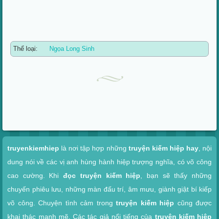
Thể loại:
Ngọa Long Sinh
Xem nhanh
truyenkiemhiep
là nơi tập hợp những
truyện kiếm hiệp hay
, nội
dung nói về các vị anh hùng hành hiệp trượng nghĩa, có võ công
cao cường. Khi
đọc truyện kiếm hiệp
, bạn sẽ thấy những
chuyến phiêu lưu, những màn đấu trí, âm mưu, giành giật bí kiếp
võ công. Chuyện tình cảm trong
truyện kiếm hiệp
cũng được
khai thác mạnh mẽ. Các tác giả nổi tiếng của
truyện kiếm hiệp