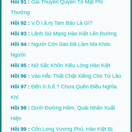
Hồi 91 :
Gái Thuyền Quyên Tỏ Mặt Phi
Thường
Hồi 92 :
V.Õ l.â.ɱ Tam Bảo Là Gì?
Hồi 93 :
Lãnh Sứ Mạng Hào Kiệt Lên Đường
Hồi 94 :
Người Còn Sao Đã Làm Ma Khóc
Người
Hồi 95 :
Nữ Sắc Khôn Xiêu Lòng Hào Kiệt
Hồi 96 :
Vào Hắc Thất Chặt Xiềng Cho Tứ Lão
Hồi 97 :
Đến ©.h.ế.† Chưa Quên Điều Nghĩa
Khí
Hồi 98 :
Dưới Đường Hầm, Quái Nhân Xuất
Hiện
Hồi 99 :
Cổn Long Vương Phủ, Hào Kiệt Bị