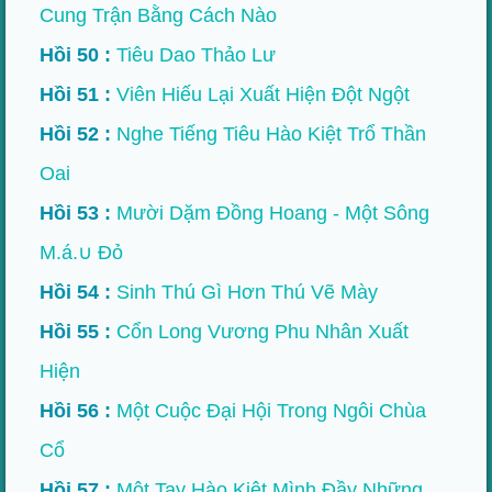
Cung Trận Bằng Cách Nào
Hồi 50 :
Tiêu Dao Thảo Lư
Hồi 51 :
Viên Hiếu Lại Xuất Hiện Đột Ngột
Hồi 52 :
Nghe Tiếng Tiêu Hào Kiệt Trổ Thần
Oai
Hồi 53 :
Mười Dặm Đồng Hoang - Một Sông
M.á.∪ Đỏ
Hồi 54 :
Sinh Thú Gì Hơn Thú Vẽ Mày
Hồi 55 :
Cổn Long Vương Phu Nhân Xuất
Hiện
Hồi 56 :
Một Cuộc Đại Hội Trong Ngôi Chùa
Cổ
Hồi 57 :
Một Tay Hào Kiệt Mình Đầy Những