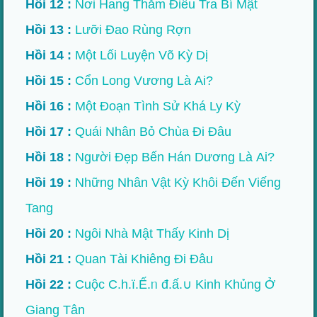
Hồi 12 :
Nơi Hang Thẳm Điều Tra Bí Mật
Hồi 13 :
Lưỡi Đao Rùng Rợn
Hồi 14 :
Một Lối Luyện Võ Kỳ Dị
Hồi 15 :
Cổn Long Vương Là Ai?
Hồi 16 :
Một Đoạn Tình Sử Khá Ly Kỳ
Hồi 17 :
Quái Nhân Bỏ Chùa Đi Đâu
Hồi 18 :
Người Đẹp Bến Hán Dương Là Ai?
Hồi 19 :
Những Nhân Vật Kỳ Khôi Đến Viếng
Tang
Hồi 20 :
Ngôi Nhà Mật Thấy Kinh Dị
Hồi 21 :
Quan Tài Khiêng Đi Đâu
Hồi 22 :
Cuộc C.h.ï.Ế.ᥒ đ.ấ.∪ Kinh Khủng Ở
Giang Tân