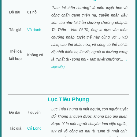
"Như lai thần chưởng" là môn tuyệt học võ
Độ dài
61 hồi
công chấn danh thiên hạ, truyền nhân đầu
tiên của như lai thần chưởng chưởng pháp là
Tác giả
Vô danh
Tà Thần - Vạn Bí Tà, ông ta dựa vào môn
chưởng pháp tuyệt thế này cùng với 5 v.Õ
l.â.ɱ cao thủ khác nửa, võ công có thể nói là
Thể loại
đệ nhất thiên hạ lúc đó, người ta thường xưng
Không có
kết hợp
là "Nhất tà - song phi - Tam tuyệt chưởng"...
→
(đọc tiếp)
Lục Tiểu Phụng
Lục Tiểu Phụng là một người, con người tuyệt
Độ dài
7 quyển
đối không ai quên được, không bao giờ quên
được. Y là một người chuyên làm việc nghĩa,
Tác giả
Cổ Long
tuy có võ công lợi hại là "Linh tê nhất chỉ",