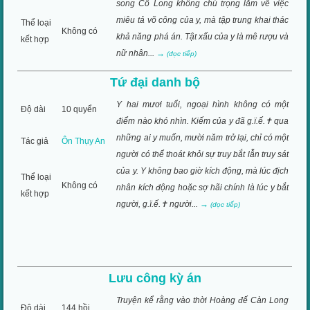
song Cổ Long không chú trọng lắm về việc
miêu tả võ công của y, mà tập trung khai thác
Thể loại
Không có
khả năng phá án. Tật xấu của y là mê rượu và
kết hợp
nữ nhân...
→
(đọc tiếp)
Tứ đại danh bộ
Y hai mươi tuổi, ngoại hình không có một
Độ dài
10 quyển
điểm nào khó nhìn. Kiếm của y đã g.ï.ế.✝ qua
những ai y muốn, mười năm trở lại, chỉ có một
Tác giả
Ôn Thụy An
người có thể thoát khỏi sự truy bắt lẫn truy sát
của y. Y không bao giờ kích động, mà lúc địch
Thể loại
Không có
nhân kích động hoặc sợ hãi chính là lúc y bắt
kết hợp
người, g.ï.ế.✝ người...
→
(đọc tiếp)
Lưu công kỳ án
Truyện kể rằng vào thời Hoàng đế Càn Long
Độ dài
144 hồi