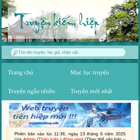
Truyện kiếm hiệp
Trang chủ
Mục lục truyện
Truyện ngẫu nhiên
Truyện mới nhất
Phiên bản vào lúc 11:36, ngày 13 tháng 6 năm 2025
của
Admin
(
Thảo luận
|
đóng góp
)
(Thay thế văn bản –