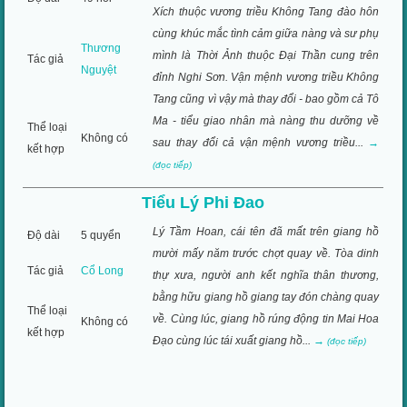
Xích thuộc vương triều Không Tang đào hôn
cùng khúc mắc tình cảm giữa nàng và sư phụ
Thương
mình là Thời Ảnh thuộc Đại Thần cung trên
Tác giả
Nguyệt
đỉnh Nghi Sơn. Vận mệnh vương triều Không
Tang cũng vì vậy mà thay đổi - bao gồm cả Tô
Ma - tiểu giao nhân mà nàng thu dưỡng về
Thể loại
Không có
sau thay đổi cả vận mệnh vương triều...
→
kết hợp
(đọc tiếp)
Tiểu Lý Phi Đao
Lý Tầm Hoan, cái tên đã mất trên giang hồ
Độ dài
5 quyển
mười mấy năm trước chợt quay về. Tòa dinh
Tác giả
Cổ Long
thự xưa, người anh kết nghĩa thân thương,
bằng hữu giang hồ giang tay đón chàng quay
Thể loại
về. Cùng lúc, giang hồ rúng động tin Mai Hoa
Không có
kết hợp
Đạo cùng lúc tái xuất giang hồ...
→
(đọc tiếp)