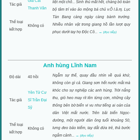
Gia Cát
liệt một chỗ... Sinh thú mất hết, chàng bỏ toàn
Tác giả
Thanh Vân
bộ tâm trí vào ảo mộng bá chủ v.Õ l.â.ɱ. Lục
Tàn Bang càng ngày càng bành trướng.
Thể loại
Nhiều nhân vật trong giang hồ lần lượt quy
Không có
kết hợp
phục dưới tay họ Ðộc Cô...
→
(đọc tiếp)
Anh hùng Lĩnh Nam
Ngẫm sự thế, quay đầu nhìn về quá khứ,
Độ dài
40 hồi
không còn gì cả. Giang sơn hết nước mắt mà
khóc cho sự nghiệp các anh hùng. Trời nắng
Yên Tử Cư
thu, gió heo may rít lên từng cơn, những cây
Tác giả
Sĩ Trần Đại
thông bên bờ biển vi vu như tiếng ai oán của
Sỹ
dân Việt mất nước. Trên bãi biển Ngọc-
đường, một người đàn ông tuổi khoảng 50,
Thể loại
lưng đeo bảo kiếm, tay dắt đứa trẻ, thả bước
Không có
kết hợp
ngắm cảnh...
→
(đọc tiếp)