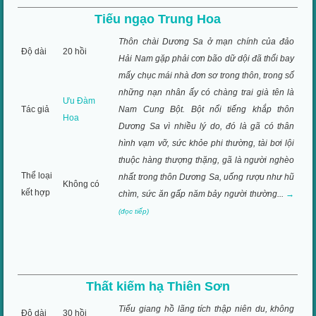
Tiếu ngạo Trung Hoa
Thôn chài Dương Sa ở mạn chính của đảo
Độ dài
20 hồi
Hải Nam gặp phải cơn bão dữ dội đã thổi bay
mấy chục mái nhà đơn sơ trong thôn, trong số
những nạn nhân ấy có chàng trai già tên là
Ưu Đàm
Tác giả
Nam Cung Bột. Bột nổi tiếng khắp thôn
Hoa
Dương Sa vì nhiều lý do, đó là gã có thân
hình vạm vỡ, sức khỏe phi thường, tài bơi lội
thuộc hàng thượng thặng, gã là người nghèo
Thể loại
nhất trong thôn Dương Sa, uống rượu như hũ
Không có
kết hợp
chìm, sức ăn gấp năm bảy người thường...
→
(đọc tiếp)
Thất kiếm hạ Thiên Sơn
Tiếu giang hồ lãng tích thập niên du, không
Độ dài
30 hồi