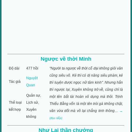
Ngược về thời Minh
Độ dài
477 hồi
"Người ta ngược về thời cổ đại không giỏi văn
cũng siêu võ. Kẻ thì có dị năng siêu phàm, kẻ
Nguyệt
Tác giả
thì luyện được ngọc nữ tâm kinh". Nhưng hắn
Quan
thì ngược lại, Xuyên không trở về, cũng chỉ là
Quân sự,
một tên bất tài hoàn vô dụng mà thôi. Trịnh
Thể loại
Lịch sử,
Thiếu Bằng vốn là một tên trói gà không chặt,
kết hợp
Xuyên
văn vừa dốt mà võ lại chẳng tinh thông....
→
không
(đọc tiếp)
Như Lai thần chưởng