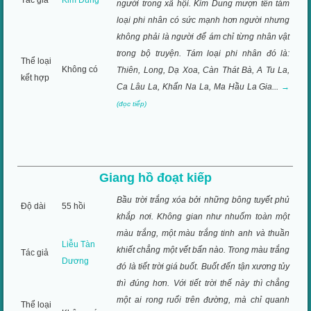
Tác giả
Kim Dung
người trong xã hội. Kim Dung mượn tên tám
loại phi nhân có sức mạnh hơn người nhưng
không phải là người để ám chỉ từng nhân vật
trong bộ truyện. Tám loại phi nhân đó là:
Thể loại
Không có
Thiên, Long, Dạ Xoa, Càn Thát Bà, A Tu La,
kết hợp
Ca Lâu La, Khẩn Na La, Ma Hầu La Gia...
→
(đọc tiếp)
Giang hồ đoạt kiếp
Bầu trời trắng xóa bởi những bông tuyết phủ
Độ dài
55 hồi
khắp nơi. Không gian như nhuốm toàn một
màu trắng, một màu trắng tinh anh và thuần
Liễu Tàn
khiết chẳng một vết bẩn nào. Trong màu trắng
Tác giả
Dương
đó là tiết trời giá buốt. Buốt đến tận xương tủy
thì đúng hơn. Với tiết trời thế này thì chẳng
một ai rong ruổi trên đường, mà chỉ quanh
Thể loại