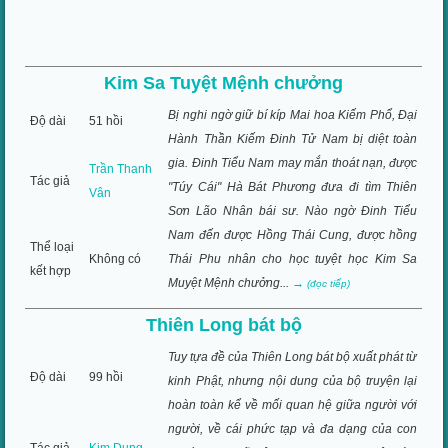
Kim Sa Tuyệt Mệnh chưởng
Bị nghi ngờ giữ bí kíp Mai hoa Kiếm Phổ, Đại
Độ dài
51 hồi
Hành Thần Kiếm Đinh Tử Nam bị diệt toàn
gia. Đinh Tiểu Nam may mắn thoát nạn, được
Trần Thanh
Tác giả
"Túy Cái" Hà Bát Phương đưa đi tìm Thiên
Vân
Sơn Lão Nhân bái sư. Nào ngờ Đinh Tiểu
Nam đến được Hồng Thái Cung, được hồng
Thể loại
Không có
Thái Phu nhân cho học tuyệt học Kim Sa
kết hợp
Muyệt Mệnh chưởng...
→
(đọc tiếp)
Thiên Long bát bộ
Tuy tựa đề của Thiên Long bát bộ xuất phát từ
Độ dài
99 hồi
kinh Phật, nhưng nội dung của bộ truyện lại
hoàn toàn kể về mối quan hệ giữa người với
người, về cái phức tạp và đa dạng của con