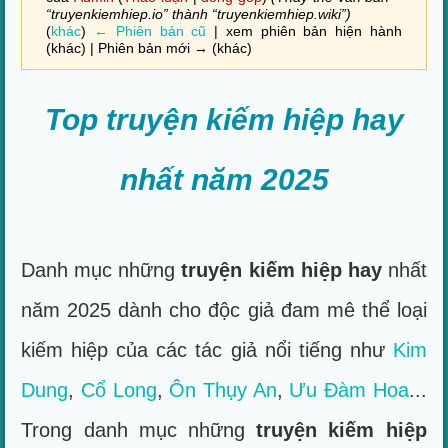
“truyenkiemhiep.io” thành “truyenkiemhiep.wiki”)
(
khác
)
← Phiên bản cũ
| xem phiên bản hiện hành
(khác) | Phiên bản mới → (khác)
Top truyện kiếm hiệp hay
nhất năm 2025
Danh mục những
truyện kiếm hiệp hay
nhất
năm 2025 dành cho độc giả đam mê thể loại
kiếm hiệp của các tác giả nổi tiếng như
Kim
Dung
,
Cổ Long
,
Ôn Thụy An
,
Ưu Đàm Hoa
...
Trong danh mục những
truyện kiếm hiệp