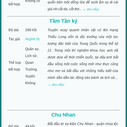
Không có
quẩn bên một đống lửa để sưởi ấm xụ đi cái
kết hợp
giá rét cắt da, cắt thịt...
→
(đọc tiếp)
Tầm Tần ký
Độ dài
289 hồi
Truyện xoay quanh nhân vật có tên Hạng
Thiếu Long vốn là đội trưởng của một lực
Tác giả
Huỳnh Dị
lượng đặc biệt của Trung Quốc trong thế kỷ
Quân sự,
21. Trong một thí nghiệm khoa học anh đã
Lịch sử,
được đưa về thời chiến quốc, tại đây anh bắt
Thể loại
Quan
đầu sống một cuộc sống mới như thực cũng
kết hợp
Trường,
như mơ và bắt đầu với những hiểu biết của
Xuyên
mình dần dần tác động vào bánh xe lịch sử....
Không
→
(đọc tiếp)
Chu Nhan
Bắt đầu từ sự kiện Chu Nhan - quận chúa tộc
Độ dài
49 hồi