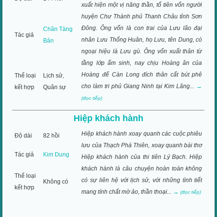
xuất hiện một vị năng thần, tổ tiên vốn người
huyện Chư Thành phủ Thanh Châu tỉnh Sơn
Đông. Ông vốn là con trai của Lưu lão đại
Chân Tàng
Tác giả
nhân Lưu Thống Huân, họ Lưu, tên Dung, có
Bản
ngoại hiệu là Lưu gù. Ông vốn xuất thân từ
tầng lớp ấm sinh, nay chịu Hoàng ân của
Hoàng đế Càn Long đích thân cất bút phê
Thể loại
Lịch sử,
cho làm tri phủ Giang Ninh tại Kim Lăng...
→
kết hợp
Quân sự
(đọc tiếp)
Hiệp khách hành
Hiệp khách hành xoay quanh các cuộc phiêu
Độ dài
82 hồi
lưu của Thạch Phá Thiên, xoay quanh bài thơ
Tác giả
Kim Dung
Hiệp khách hành của thi tiên Lý Bạch. Hiệp
khách hành là câu chuyện hoàn toàn không
Thể loại
có sự liên hệ với lịch sử, với những tình tiết
Không có
kết hợp
mang tính chất mờ ảo, thần thoại...
→
(đọc tiếp)