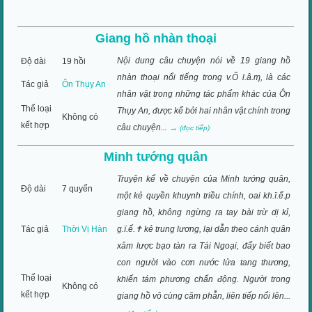
Giang hồ nhàn thoại
Nội dung câu chuyện nói về 19 giang hồ
Độ dài
19 hồi
nhàn thoại nổi tiếng trong v.Õ l.â.ɱ, là các
Tác giả
Ôn Thụy An
nhân vật trong những tác phẩm khác của Ôn
Thể loại
Thụy An, được kể bởi hai nhân vật chính trong
Không có
kết hợp
câu chuyện...
→
(đọc tiếp)
Minh tướng quân
Truyện kể về chuyện của Minh tướng quân,
Độ dài
7 quyển
một kẻ quyền khuynh triều chính, oai kh.ï.ế.p
giang hồ, không ngừng ra tay bài trừ dị kỉ,
Tác giả
Thời Vị Hàn
g.ï.ế.✝ kẻ trung lương, lại dẫn theo cánh quân
xâm lược bạo tàn ra Tái Ngoại, đẩy biết bao
con người vào cơn nước lửa tang thương,
Thể loại
khiến tám phương chấn động. Người trong
Không có
kết hợp
giang hồ vô cùng căm phẫn, liên tiếp nổi lên...