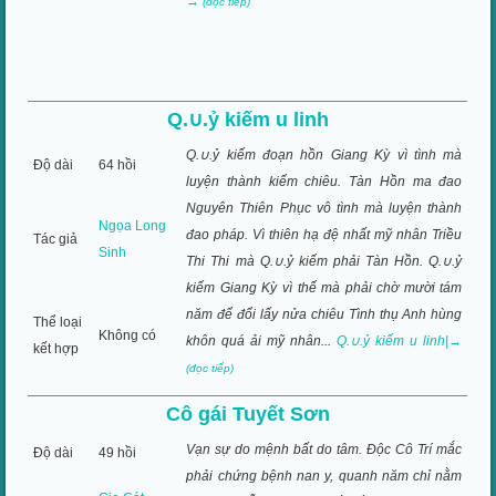
→
(đọc tiếp)
Q.∪.ỷ kiếm u linh
Q.∪.ỷ kiếm đoạn hồn Giang Kỳ vì tình mà
Độ dài
64 hồi
luyện thành kiếm chiêu. Tàn Hồn ma đao
Nguyên Thiên Phục vô tình mà luyện thành
Ngọa Long
đao pháp. Vì thiên hạ đệ nhất mỹ nhân Triều
Tác giả
Sinh
Thi Thi mà Q.∪.ỷ kiếm phải Tàn Hồn. Q.∪.ỷ
kiếm Giang Kỳ vì thế mà phải chờ mười tám
năm để đổi lấy nửa chiêu Tình thụ Anh hùng
Thể loại
Không có
khôn quá ải mỹ nhân...
Q.∪.ỷ kiếm u linh|→
kết hợp
(đọc tiếp)
Cô gái Tuyết Sơn
Vạn sự do mệnh bất do tâm. Ðộc Cô Trí mắc
Độ dài
49 hồi
phải chứng bệnh nan y, quanh năm chỉ nằm