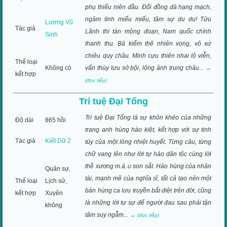
phụ thiếu niên đầu. Đối đồng đà hạng mạch,
ngâm tình miểu miểu, tâm sự du du! Tửu
Lương Vũ
Tác giả
Lãnh thi tàn mộng đoạn, Nam quốc chính
Sinh
thanh thu. Bả kiếm thê nhiên vọng, vô xứ
chiêu quy châu. Minh cựu thiên nhai lộ viễn,
Thể loại
Không có
vấn thùy lưu sở bội, lộng ảnh trung châu...
→
kết hợp
(đọc tiếp)
Trí tuệ Đại Tống
Trí tuệ Đại Tống là sự khôn khéo của những
Độ dài
865 hồi
trang anh hùng hào kiệt, kết hợp với sự tinh
Tác giả
Kiết Dữ 2
túy của một lòng nhiệt huyết. Từng câu, từng
chữ vang lên như lời tự hào dân tộc cùng lời
thề xương m.á.∪ son sắt. Hào hùng của nhân
Quân sự,
tài, mạnh mẽ của nghĩa sĩ, tất cả tạo nên một
Thể loại
Lịch sử,
bản hùng ca lưu truyền bất diệt trên đời, cũng
kết hợp
Xuyên
là những lời tự sự để người đau sau phải tận
không
tâm suy ngẫm...
→
(đọc tiếp)