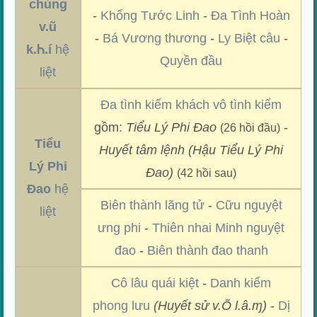
chủng
-
Khổng Tước Linh
-
Đa Tình Hoàn
v.ũ
-
Bá Vương thương
-
Ly Biệt câu
-
k.Ꮒ.í
hệ
Quyền đầu
liệt
Đa tình kiếm khách vô tình kiếm
gồm:
Tiểu Lý Phi Đao
-
(26 hồi đầu)
Tiểu
Huyết tâm lệnh (Hậu Tiểu Lý Phi
Lý Phi
Đao)
(42 hồi sau)
Đao
hệ
Biên thành lãng tử
-
Cữu nguyệt
liệt
ưng phi
-
Thiên nhai Minh nguyệt
đao
-
Biên thành đao thanh
Cô lâu quái kiệt
-
Danh kiếm
phong lưu
(Huyết sử v.Õ l.â.ɱ)
-
Dị