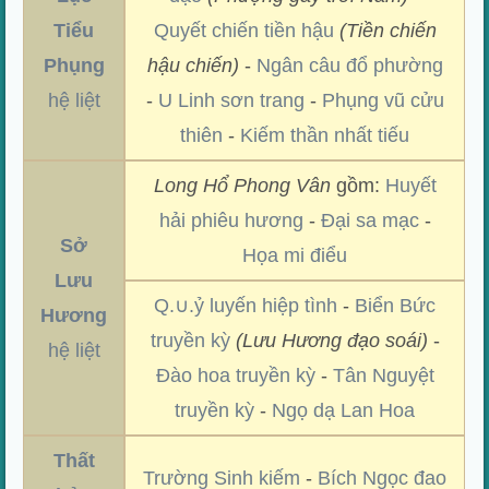
Tiểu
Quyết chiến tiền hậu
(Tiền chiến
Phụng
hậu chiến)
-
Ngân câu đổ phường
hệ liệt
-
U Linh sơn trang
-
Phụng vũ cửu
thiên
-
Kiếm thần nhất tiếu
Long Hổ Phong Vân
gồm:
Huyết
hải phiêu hương
-
Đại sa mạc
-
Sở
Họa mi điểu
Lưu
Q.∪.ỷ luyến hiệp tình
-
Biển Bức
Hương
truyền kỳ
(Lưu Hương đạo soái)
-
hệ liệt
Đào hoa truyền kỳ
-
Tân Nguyệt
truyền kỳ
-
Ngọ dạ Lan Hoa
Thất
Trường Sinh kiếm
-
Bích Ngọc đao