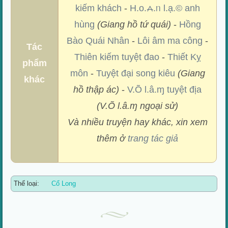
kiếm khách
-
H.o.⩜.ᥒ l.ạ.© anh
hùng
(Giang hồ tứ quái)
-
Hồng
Bào Quái Nhân
-
Lôi âm ma công
-
Tác
Thiên kiếm tuyệt đao
-
Thiết Kỵ
phẩm
môn
-
Tuyệt đại song kiêu
(Giang
khác
hồ thập ác)
-
V.Õ l.â.ɱ tuyệt địa
(V.Õ l.â.ɱ ngoại sử)
Và nhiều truyện hay khác, xin xem
thêm ở
trang tác giả
Thể loại:
Cổ Long