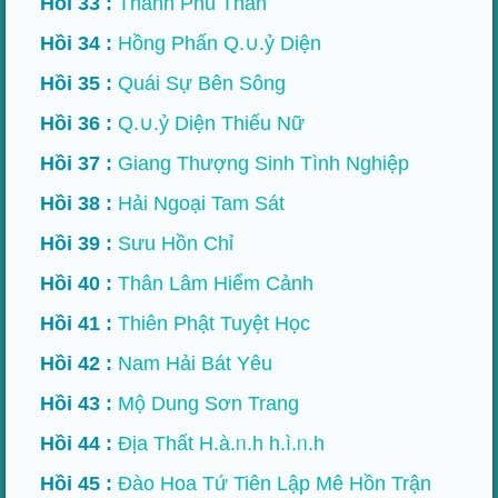
Hồi 33 :
Thanh Phù Thần
Hồi 34 :
Hồng Phấn Q.∪.ỷ Diện
Hồi 35 :
Quái Sự Bên Sông
Hồi 36 :
Q.∪.ỷ Diện Thiếu Nữ
Hồi 37 :
Giang Thượng Sinh Tình Nghiệp
Hồi 38 :
Hải Ngoại Tam Sát
Hồi 39 :
Sưu Hồn Chỉ
Hồi 40 :
Thân Lâm Hiểm Cảnh
Hồi 41 :
Thiên Phật Tuyệt Học
Hồi 42 :
Nam Hải Bát Yêu
Hồi 43 :
Mộ Dung Sơn Trang
Hồi 44 :
Địa Thất H.à.ᥒ.h h.ì.ᥒ.h
Hồi 45 :
Đào Hoa Tứ Tiên Lập Mê Hồn Trận