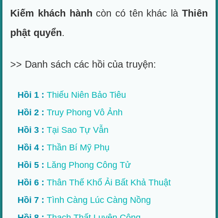
Kiếm khách hành
còn có tên khác là
Thiên
phật quyển
.
>> Danh sách các hồi của truyện:
Hồi 1 :
Thiếu Niên Bảo Tiêu
Hồi 2 :
Truy Phong Vô Ảnh
Hồi 3 :
Tại Sao Tự Vẫn
Hồi 4 :
Thần Bí Mỹ Phụ
Hồi 5 :
Lăng Phong Công Tử
Hồi 6 :
Thân Thế Khổ Ải Bất Khả Thuật
Hồi 7 :
Tình Càng Lúc Càng Nồng
Hồi 8 :
Thạch Thất Luyện Công