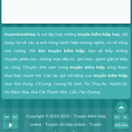
Xem nhanh
truyenkiemhiep
là nơi tập hợp những
truyện kiếm hiệp hay
, nội
dung nói về các vị anh hùng hành hiệp trượng nghĩa, có võ công
cao cường. Khi
đọc truyện kiếm hiệp
, bạn sẽ thấy những
chuyến phiêu lưu, những màn đấu trí, âm mưu, giành giật bí kiếp
võ công. Chuyện tình cảm trong
truyện kiếm hiệp
cũng được
khai thác mạnh mẽ. Các tác giả nổi tiếng của
truyện kiếm hiệp
như:
Kim Dung, Cổ Long, Lương Vũ Sinh, Ôn Thụy An, Huỳnh Dị,
Ưu Đàm Hoa, Gia Cát Thanh Vân, Liễu Tàn Dương
...
To
Copyright © 2016-2025 - Truyện kiếm hiệp
<<
>>
A+
A-
online - Truyện võ hiệp online - Truyện
Đổi nền