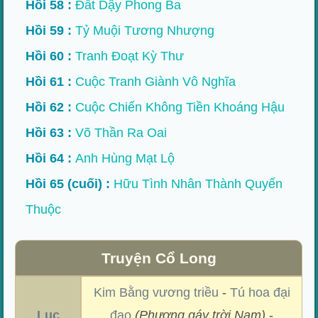
Hồi 58 :
Đất Dậy Phong Ba
Hồi 59 :
Tỷ Muội Tương Nhượng
Hồi 60 :
Tranh Đoạt Kỳ Thư
Hồi 61 :
Cuộc Tranh Giành Vô Nghĩa
Hồi 62 :
Cuộc Chiến Không Tiền Khoáng Hậu
Hồi 63 :
Võ Thần Ra Oai
Hồi 64 :
Anh Hùng Mạt Lộ
Hồi 65 (cuối) :
Hữu Tình Nhân Thành Quyến
Thuộc
Truyện Cổ Long
Kim Bằng vương triều
-
Tú hoa đại
Lục
đạo
(Phượng gáy trời Nam)
-