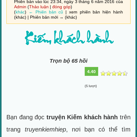
Phiên bản vào lúc 23:34, ngày 3 tháng 6 năm 2016 của
Admin
(
Thảo luận
|
đóng góp
)
(
khác
)
← Phiên bản cũ
| xem phiên bản hiện hành
(khác) | Phiên bản mới → (khác)
Kiếm khách hành
Trọn bộ 65 hồi
4.40
(5 lượt)
Bạn đang đọc
truyện Kiếm khách hành
trên
trang
truyenkiemhiep
, nơi bạn có thể tìm