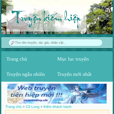
Truyện kiếm hiệp
Trang chủ
Mục lục truyện
Truyện ngẫu nhiên
Truyện mới nhất
Trang chủ
>
Cổ Long
>
Kiếm khách hành