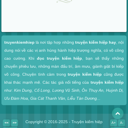
Xem nhanh
truyenkiemhiep
là nơi tập hợp những
truyện kiếm hiệp hay
, nội
dung nói về các vị anh hùng hành hiệp trượng nghĩa, có võ công
cao cường. Khi
đọc truyện kiếm hiệp
, bạn sẽ thấy những
chuyến phiêu lưu, những màn đấu trí, âm mưu, giành giật bí kiếp
võ công. Chuyện tình cảm trong
truyện kiếm hiệp
cũng được
khai thác mạnh mẽ. Các tác giả nổi tiếng của
truyện kiếm hiệp
như:
Kim Dung, Cổ Long, Lương Vũ Sinh, Ôn Thụy An, Huỳnh Dị,
Ưu Đàm Hoa, Gia Cát Thanh Vân, Liễu Tàn Dương
...
To
Copyright © 2016-2025 - Truyện kiếm hiệp
<<
>>
A+
A-