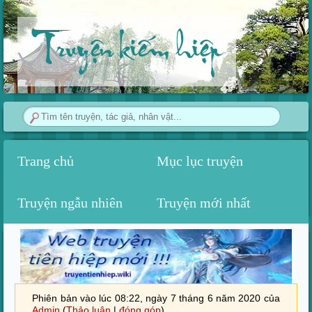
Truyện kiếm hiệp
Trang chủ
Mục lục truyện
Truyện ngẫu nhiên
Truyện mới nhất
Phiên bản vào lúc 08:22, ngày 7 tháng 6 năm 2020 của
Admin
(
Thảo luận
|
đóng góp
)