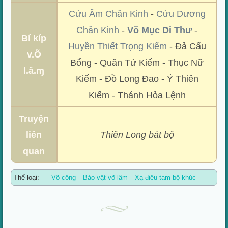
Cửu Âm Chân Kinh
-
Cửu Dương
Chân Kinh
-
Võ Mục Di Thư
-
Bí kíp
Huyền Thiết Trọng Kiếm
- Đả Cẩu
v.Õ
Bổng - Quân Tử Kiếm - Thục Nữ
l.â.ɱ
Kiếm - Đồ Long Đao - Ỷ Thiên
Kiếm - Thánh Hỏa Lệnh
Truyện
liên
Thiên Long bát bộ
quan
Thể loại:
Võ công
Bảo vật võ lâm
Xạ điêu tam bộ khúc