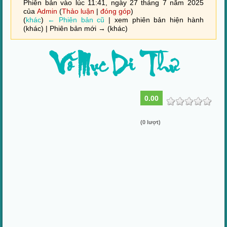
Phiên bản vào lúc 11:41, ngày 27 tháng 7 năm 2025
của
Admin
(
Thảo luận
|
đóng góp
)
(
khác
)
← Phiên bản cũ
| xem phiên bản hiện hành
(khác) | Phiên bản mới → (khác)
Võ Mục Di Thư
0.00
(0 lượt)