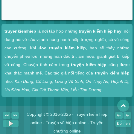
Xem nhanh
truyenkiemhiep
là nơi tập hợp những
truyện kiếm hiệp hay
, nội
dung nói về các vị anh hùng hành hiệp trượng nghĩa, có võ công
cao cường. Khi
đọc truyện kiếm hiệp
, bạn sẽ thấy những
chuyến phiêu lưu, những màn đấu trí, âm mưu, giành giật bí kiếp
võ công. Chuyện tình cảm trong
truyện kiếm hiệp
cũng được
khai thác mạnh mẽ. Các tác giả nổi tiếng của
truyện kiếm hiệp
như:
Kim Dung, Cổ Long, Lương Vũ Sinh, Ôn Thụy An, Huỳnh Dị,
Ưu Đàm Hoa, Gia Cát Thanh Vân, Liễu Tàn Dương
...
To
Copyright © 2016-2025 - Truyện kiếm hiệp
<<
>>
A+
A-
online - Truyện võ hiệp online - Truyện
Đổi nền
chưởng online