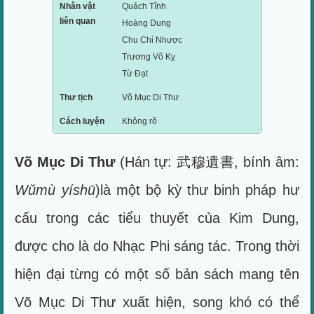
Nhân vật
Quách Tĩnh
liên quan
Hoàng Dung
Chu Chỉ Nhược
Trương Vô Kỵ
Từ Đạt
Thư tịch
Võ Mục Di Thư
Cách luyện
Không rõ
Võ Mục Di Thư
(Hán tự: 武穆遺書, bính âm:
Wǔmù yíshū
)là một bộ kỳ thư binh pháp hư
cấu trong các tiểu thuyết của Kim Dung,
được cho là do Nhạc Phi sáng tác. Trong thời
hiện đại từng có một số bản sách mang tên
Võ Mục Di Thư xuất hiện, song khó có thể