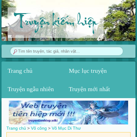
Truyện kiếm hiệp
Trang chủ
Mục lục truyện
Truyện ngẫu nhiên
Truyện mới nhất
Trang chủ
>
Võ công
>‎
Võ Mục Di Thư