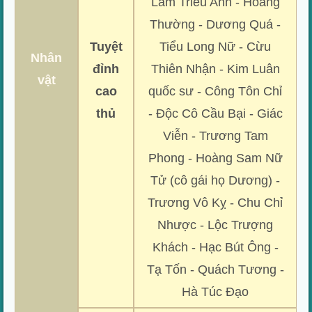
Lâm Triều Anh - Hoàng
Thường - Dương Quá -
Tuyệt
Tiểu Long Nữ - Cừu
Nhân
đỉnh
Thiên Nhận - Kim Luân
vật
cao
quốc sư - Công Tôn Chỉ
thủ
- Độc Cô Cầu Bại - Giác
Viễn - Trương Tam
Phong - Hoàng Sam Nữ
Tử (cô gái họ Dương) -
Trương Vô Kỵ - Chu Chỉ
Nhược - Lộc Trượng
Khách - Hạc Bút Ông -
Tạ Tốn - Quách Tương -
Hà Túc Đạo