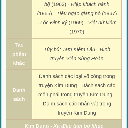
bộ
(1963) -
Hiệp khách hành
(1965) -
Tiếu ngạo giang hồ
(1967)
-
Lộc Đỉnh ký
(1969) -
Việt nữ kiếm
(1970)
Tác
Tùy bút Tam Kiếm Lâu
-
Bình
phẩm
truyện Viên Sùng Hoán
khác
Danh sách các loại võ công trong
truyện Kim Dung - Dách sách các
Danh
môn phái trong truyện Kim Dung -
sách
Danh sách các nhân vật trong
truyện Kim Dung
Kim Dung
-
Xạ điêu tam bộ khúc