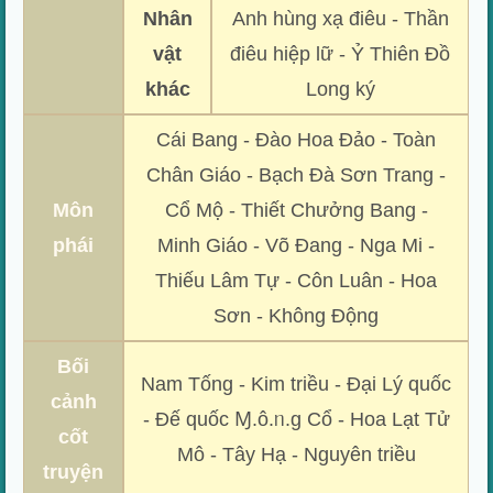
Nhân
Anh hùng xạ điêu - Thần
vật
điêu hiệp lữ - Ỷ Thiên Đồ
khác
Long ký
Cái Bang - Đào Hoa Đảo - Toàn
Chân Giáo - Bạch Đà Sơn Trang -
Môn
Cổ Mộ - Thiết Chưởng Bang -
phái
Minh Giáo - Võ Đang - Nga Mi -
Thiếu Lâm Tự - Côn Luân - Hoa
Sơn - Không Động
Bối
Nam Tống - Kim triều - Đại Lý quốc
cảnh
- Đế quốc Ɱ.ô.ᥒ.g Cổ - Hoa Lạt Tử
cốt
Mô - Tây Hạ - Nguyên triều
truyện