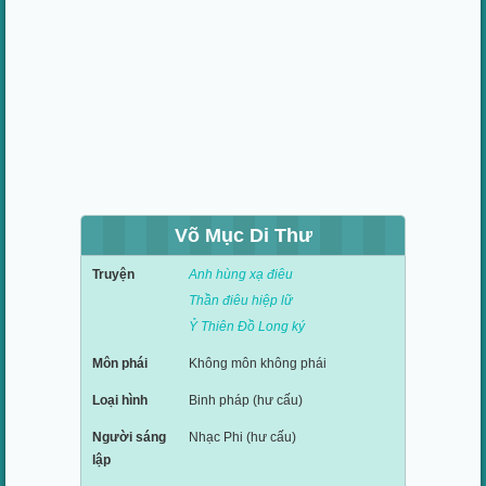
Võ Mục Di Thư
Truyện
Anh hùng xạ điêu
Thần điêu hiệp lữ
Ỷ Thiên Đồ Long ký
Môn phái
Không môn không phái
Loại hình
Binh pháp (hư cấu)
Người sáng
Nhạc Phi (hư cấu)
lập