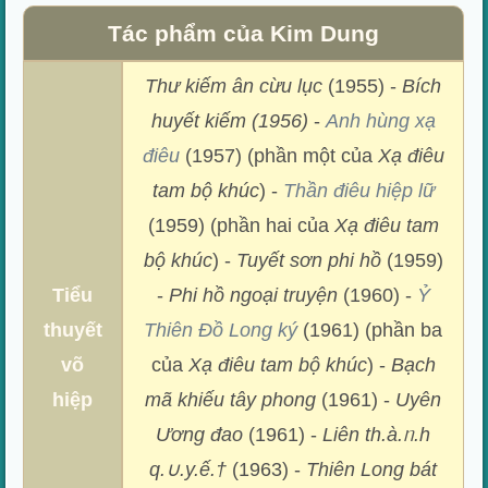
Tác phẩm của Kim Dung
Thư kiếm ân cừu lục
(1955) -
Bích
huyết kiếm (1956)
-
Anh hùng xạ
điêu
(1957) (phần một của
Xạ điêu
tam bộ khúc
) -
Thần điêu hiệp lữ
(1959) (phần hai của
Xạ điêu tam
bộ khúc
) -
Tuyết sơn phi hồ
(1959)
Tiểu
-
Phi hồ ngoại truyện
(1960) -
Ỷ
thuyết
Thiên Đồ Long ký
(1961) (phần ba
võ
của
Xạ điêu tam bộ khúc
) -
Bạch
hiệp
mã khiếu tây phong
(1961) -
Uyên
Ương đao
(1961) -
Liên th.à.ᥒ.h
q.∪.y.ế.†
(1963) -
Thiên Long bát