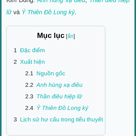
Kim Dung:
Anh hùng xạ điêu
,
Thần điêu hiệp
lữ
và
Ỷ Thiên Đồ Long ký
.
Mục lục
1
Đặc điểm
2
Xuất hiện
2.1
Nguồn gốc
2.2
Anh hùng xạ điêu
2.3
Thần điêu hiệp lữ
2.4
Ỷ Thiên Đồ Long ký
3
Lịch sử hư cấu trong tiểu thuyết