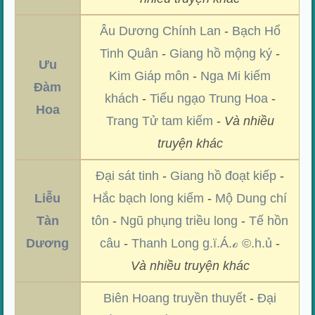
Âu Dương Chính Lan
-
Bạch Hổ
Tinh Quân
-
Giang hồ mộng ký
-
Ưu
Kim Giáp môn
-
Nga Mi kiếm
Đàm
khách
-
Tiếu ngạo Trung Hoa
-
Hoa
Trang Tử tam kiếm
-
Và nhiều
truyện khác
Đại sát tinh
-
Giang hồ đoạt kiếp
-
Liễu
Hắc bạch long kiếm
-
Mộ Dung chí
Tàn
tôn
-
Ngũ phụng triều long
-
Tế hồn
Dương
câu
-
Thanh Long g.ï.Á.ℴ ©.h.ủ
-
Và nhiều truyện khác
Biên Hoang truyền thuyết
-
Đại