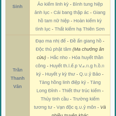
Ảo kiếm linh kỳ
-
Bình tung hiệp
Sinh
ảnh lục
-
Cái bang thập ác
-
Giang
hồ tam nữ hiệp
-
Hoàn kiếm kỳ
tình lục
-
Thất kiếm hạ Thiên Sơn
Đạo ma nhị đế
-
Đề ấn giang hồ
-
Độc thủ phật tâm
(Ma chưởng ân
cừu)
-
Hắc nho
-
Hóa huyết thần
công
-
Huyết th.ï.ế.p V.ℴ.ᥒ.g h.ồ.ᥒ
Trần
ký
-
Huyết y kỳ thư
-
Q.∪.ỷ Bảo
-
Thanh
Tàng hồng linh điệp ký
-
Tàng
Vân
Long Đỉnh
-
Thiết thư trúc kiếm
-
Thủy tinh cầu
-
Trường kiếm
tương tư
-
Vạn độc q.∪.ỷ môn
-
Và
nhiều truyện khác