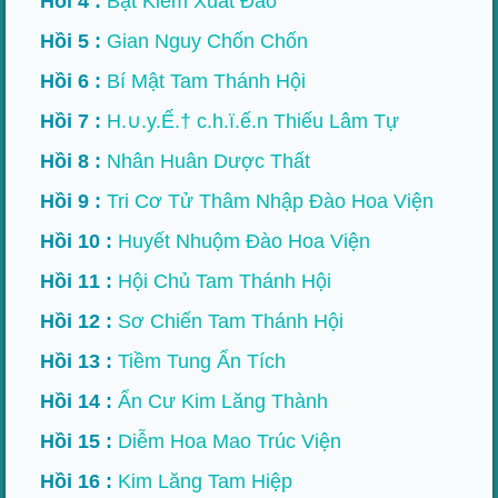
Hồi 4 :
Bạt Kiếm Xuất Đao
Hồi 5 :
Gian Nguy Chốn Chốn
Hồi 6 :
Bí Mật Tam Thánh Hội
Hồi 7 :
H.∪.y.Ế.† c.h.ï.ế.n Thiếu Lâm Tự
Hồi 8 :
Nhân Huân Dược Thất
Hồi 9 :
Tri Cơ Tử Thâm Nhập Đào Hoa Viện
Hồi 10 :
Huyết Nhuộm Đào Hoa Viện
Hồi 11 :
Hội Chủ Tam Thánh Hội
Hồi 12 :
Sơ Chiến Tam Thánh Hội
Hồi 13 :
Tiềm Tung Ẩn Tích
Hồi 14 :
Ẩn Cư Kim Lăng Thành
Hồi 15 :
Diễm Hoa Mao Trúc Viện
Hồi 16 :
Kim Lăng Tam Hiệp