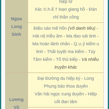
hiệp lữ
Xác ©.h.ế.† loạn giang hồ
-
Đàn
chỉ thần công
Ngọa
Long
Điệu sáo mê hồn
(Vô danh tiêu)
-
Sinh
Hải nộ triều âm
-
Ma đao sát tinh
-
Ma hoàn lãnh nhân
-
Q.∪.ỷ kiếm u
linh
-
Thất tuyệt ma kiếm
-
Túy
Tâm kiếm
-
Tố thủ kiếp
-
Và nhiều
truyện khác
Đại Đường du hiệp ký
-
Long
Phụng bảo thoa duyên
Vân hải ngọc cung duyên
-
Hiệp
Lương
cốt đan tâm
Vũ