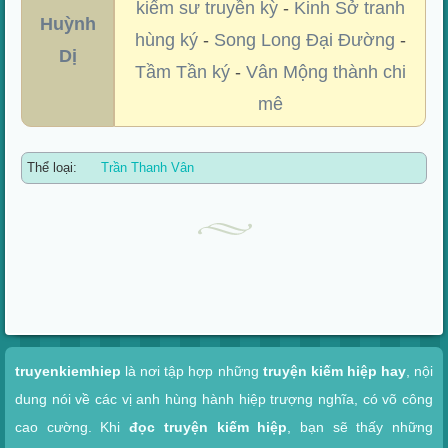
kiếm sư truyền kỳ
-
Kinh Sở tranh
Huỳnh
hùng ký
-
Song Long Đại Đường
-
Dị
Tầm Tần ký
-
Vân Mộng thành chi
mê
Thể loại:
Trần Thanh Vân
Xem nhanh
truyenkiemhiep
là nơi tập hợp những
truyện kiếm hiệp hay
, nội
dung nói về các vị anh hùng hành hiệp trượng nghĩa, có võ công
cao cường. Khi
đọc truyện kiếm hiệp
, bạn sẽ thấy những