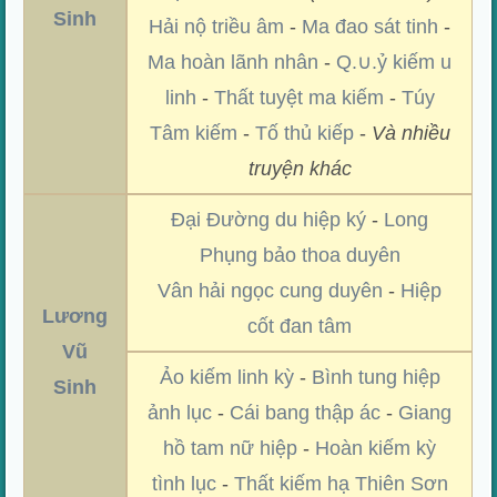
Sinh
Hải nộ triều âm
-
Ma đao sát tinh
-
Ma hoàn lãnh nhân
-
Q.∪.ỷ kiếm u
linh
-
Thất tuyệt ma kiếm
-
Túy
Tâm kiếm
-
Tố thủ kiếp
-
Và nhiều
truyện khác
Đại Đường du hiệp ký
-
Long
Phụng bảo thoa duyên
Vân hải ngọc cung duyên
-
Hiệp
Lương
cốt đan tâm
Vũ
Ảo kiếm linh kỳ
-
Bình tung hiệp
Sinh
ảnh lục
-
Cái bang thập ác
-
Giang
hồ tam nữ hiệp
-
Hoàn kiếm kỳ
tình lục
-
Thất kiếm hạ Thiên Sơn