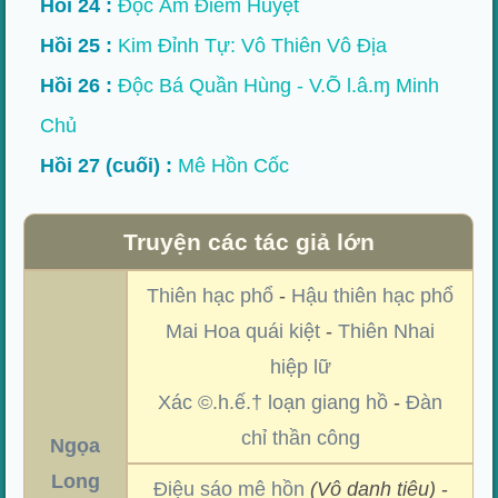
Hồi 24 :
Độc Âm Điểm Huyệt
Hồi 25 :
Kim Đỉnh Tự: Vô Thiên Vô Địa
Hồi 26 :
Độc Bá Quần Hùng - V.Õ l.â.ɱ Minh
Chủ
Hồi 27 (cuối) :
Mê Hồn Cốc
Truyện các tác giả lớn
Thiên hạc phổ
-
Hậu thiên hạc phổ
Mai Hoa quái kiệt
-
Thiên Nhai
hiệp lữ
Xác ©.h.ế.† loạn giang hồ
-
Đàn
chỉ thần công
Ngọa
Long
Điệu sáo mê hồn
(Vô danh tiêu)
-