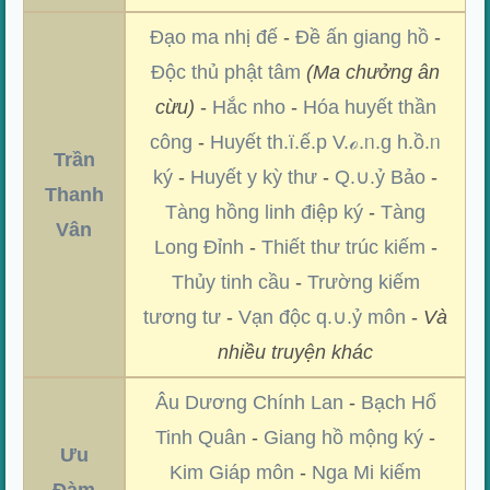
Đạo ma nhị đế
-
Đề ấn giang hồ
-
Độc thủ phật tâm
(Ma chưởng ân
cừu)
-
Hắc nho
-
Hóa huyết thần
công
-
Huyết th.ï.ế.p V.ℴ.ᥒ.g h.ồ.ᥒ
Trần
ký
-
Huyết y kỳ thư
-
Q.∪.ỷ Bảo
-
Thanh
Tàng hồng linh điệp ký
-
Tàng
Vân
Long Đỉnh
-
Thiết thư trúc kiếm
-
Thủy tinh cầu
-
Trường kiếm
tương tư
-
Vạn độc q.∪.ỷ môn
-
Và
nhiều truyện khác
Âu Dương Chính Lan
-
Bạch Hổ
Tinh Quân
-
Giang hồ mộng ký
-
Ưu
Kim Giáp môn
-
Nga Mi kiếm