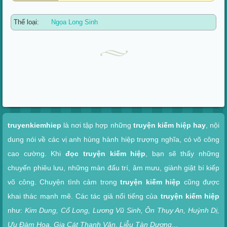
Thể loại:
Ngọa Long Sinh
Xem nhanh
truyenkiemhiep
là nơi tập hợp những
truyện kiếm hiệp hay
, nội
dung nói về các vị anh hùng hành hiệp trượng nghĩa, có võ công
cao cường. Khi
đọc truyện kiếm hiệp
, bạn sẽ thấy những
chuyến phiêu lưu, những màn đấu trí, âm mưu, giành giật bí kiếp
võ công. Chuyện tình cảm trong
truyện kiếm hiệp
cũng được
khai thác mạnh mẽ. Các tác giả nổi tiếng của
truyện kiếm hiệp
như:
Kim Dung, Cổ Long, Lương Vũ Sinh, Ôn Thụy An, Huỳnh Dị,
Ưu Đàm Hoa, Gia Cát Thanh Vân, Liễu Tàn Dương
...