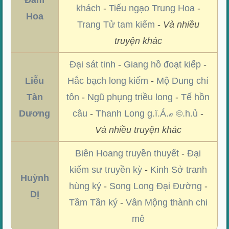
Đàm
khách
-
Tiếu ngạo Trung Hoa
-
Hoa
Trang Tử tam kiếm
-
Và nhiều
truyện khác
Đại sát tinh
-
Giang hồ đoạt kiếp
-
Liễu
Hắc bạch long kiếm
-
Mộ Dung chí
Tàn
tôn
-
Ngũ phụng triều long
-
Tế hồn
Dương
câu
-
Thanh Long g.ï.Á.ℴ ©.h.ủ
-
Và nhiều truyện khác
Biên Hoang truyền thuyết
-
Đại
kiếm sư truyền kỳ
-
Kinh Sở tranh
Huỳnh
hùng ký
-
Song Long Đại Đường
-
Dị
Tầm Tần ký
-
Vân Mộng thành chi
mê