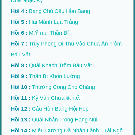
Nhà Nhạc Kỳ
Hồi 4 :
Bang Chủ Câu Hồn Bang
Hồi 5 :
Hai Mảnh Lụa Trắng
Hồi 6 :
M.Ỹ ᥒ.ữ Thần Bí
Hồi 7 :
Truy Phong Dị Thú Vào Chùa Ăn Trộm
Báu Vật
Hồi 8 :
Quái Khách Trộm Báu Vật
Hồi 9 :
Thần Bí Khôn Lường
Hồi 10 :
Thưởng Công Cho Chàng
Hồi 11 :
Kỳ Vân Chưa ©.h.ế.†
Hồi 12 :
Câu Hồn Bang Hội Họp
Hồi 13 :
Quái Nhân Trong Hang Núi
Hồi 14 :
Miêu Cương Dã Nhân Lãnh - Tái Ngộ