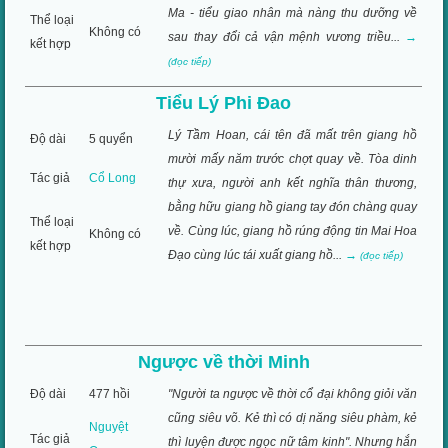
Ma - tiểu giao nhân mà nàng thu dưỡng về
Thể loại
Không có
sau thay đổi cả vận mệnh vương triều...
→
kết hợp
(đọc tiếp)
Tiểu Lý Phi Đao
Lý Tầm Hoan, cái tên đã mất trên giang hồ
Độ dài
5 quyển
mười mấy năm trước chợt quay về. Tòa dinh
Tác giả
Cổ Long
thự xưa, người anh kết nghĩa thân thương,
bằng hữu giang hồ giang tay đón chàng quay
Thể loại
về. Cùng lúc, giang hồ rúng động tin Mai Hoa
Không có
kết hợp
Đạo cùng lúc tái xuất giang hồ...
→
(đọc tiếp)
Ngược về thời Minh
Độ dài
477 hồi
"Người ta ngược về thời cổ đại không giỏi văn
cũng siêu võ. Kẻ thì có dị năng siêu phàm, kẻ
Nguyệt
Tác giả
thì luyện được ngọc nữ tâm kinh". Nhưng hắn