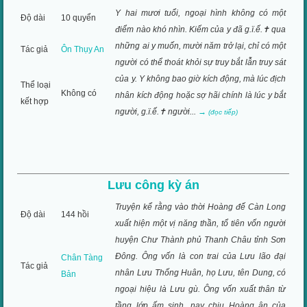
Y hai mươi tuổi, ngoại hình không có một
Độ dài
10 quyển
điểm nào khó nhìn. Kiếm của y đã g.ï.ế.✝ qua
những ai y muốn, mười năm trở lại, chỉ có một
Tác giả
Ôn Thụy An
người có thể thoát khỏi sự truy bắt lẫn truy sát
của y. Y không bao giờ kích động, mà lúc địch
Thể loại
Không có
nhân kích động hoặc sợ hãi chính là lúc y bắt
kết hợp
người, g.ï.ế.✝ người...
→
(đọc tiếp)
Lưu công kỳ án
Truyện kể rằng vào thời Hoàng đế Càn Long
Độ dài
144 hồi
xuất hiện một vị năng thần, tổ tiên vốn người
huyện Chư Thành phủ Thanh Châu tỉnh Sơn
Đông. Ông vốn là con trai của Lưu lão đại
Chân Tàng
Tác giả
nhân Lưu Thống Huân, họ Lưu, tên Dung, có
Bản
ngoại hiệu là Lưu gù. Ông vốn xuất thân từ
tầng lớp ấm sinh, nay chịu Hoàng ân của