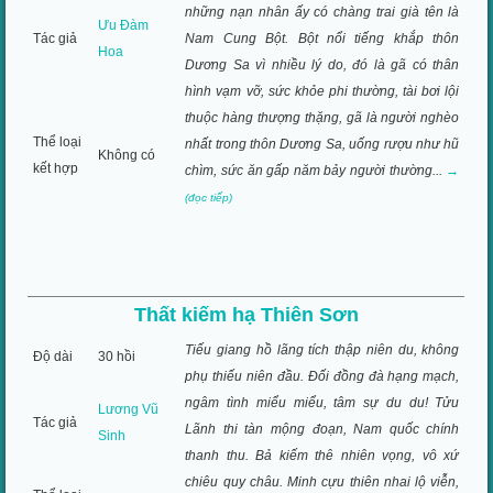
những nạn nhân ấy có chàng trai già tên là
Ưu Đàm
Tác giả
Nam Cung Bột. Bột nổi tiếng khắp thôn
Hoa
Dương Sa vì nhiều lý do, đó là gã có thân
hình vạm vỡ, sức khỏe phi thường, tài bơi lội
thuộc hàng thượng thặng, gã là người nghèo
Thể loại
nhất trong thôn Dương Sa, uống rượu như hũ
Không có
kết hợp
chìm, sức ăn gấp năm bảy người thường...
→
(đọc tiếp)
Thất kiếm hạ Thiên Sơn
Tiếu giang hồ lãng tích thập niên du, không
Độ dài
30 hồi
phụ thiếu niên đầu. Đối đồng đà hạng mạch,
ngâm tình miểu miểu, tâm sự du du! Tửu
Lương Vũ
Tác giả
Lãnh thi tàn mộng đoạn, Nam quốc chính
Sinh
thanh thu. Bả kiếm thê nhiên vọng, vô xứ
chiêu quy châu. Minh cựu thiên nhai lộ viễn,