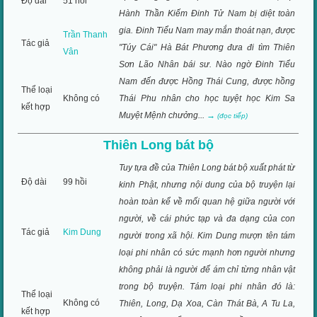
Độ dài
51 hồi
Hành Thần Kiếm Đinh Tử Nam bị diệt toàn
gia. Đinh Tiểu Nam may mắn thoát nạn, được
Trần Thanh
Tác giả
"Túy Cái" Hà Bát Phương đưa đi tìm Thiên
Vân
Sơn Lão Nhân bái sư. Nào ngờ Đinh Tiểu
Nam đến được Hồng Thái Cung, được hồng
Thể loại
Không có
Thái Phu nhân cho học tuyệt học Kim Sa
kết hợp
Muyệt Mệnh chưởng...
→
(đọc tiếp)
Thiên Long bát bộ
Tuy tựa đề của Thiên Long bát bộ xuất phát từ
Độ dài
99 hồi
kinh Phật, nhưng nội dung của bộ truyện lại
hoàn toàn kể về mối quan hệ giữa người với
người, về cái phức tạp và đa dạng của con
Tác giả
Kim Dung
người trong xã hội. Kim Dung mượn tên tám
loại phi nhân có sức mạnh hơn người nhưng
không phải là người để ám chỉ từng nhân vật
trong bộ truyện. Tám loại phi nhân đó là:
Thể loại
Không có
Thiên, Long, Dạ Xoa, Càn Thát Bà, A Tu La,
kết hợp