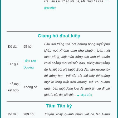
Ca Lâu La, Khẩn Na La, Ma Hầu La Gia...
→
(đọc tiếp)
Giang hồ đoạt kiếp
Bầu trời trắng xóa bởi những bông tuyết phủ
Độ dài
55 hồi
khắp nơi. Không gian như nhuốm toàn một
màu trắng, một màu trắng tinh anh và thuần
Liễu Tàn
khiết chẳng một vết bẩn nào. Trong màu trắng
Tác giả
Dương
đó là tiết trời giá buốt. Buốt đến tận xương tủy
thì đúng hơn. Với tiết trời thế này thì chẳng
một ai rong ruổi trên đường, mà chỉ quanh
Thể loại
Không có
quẩn bên một đống lửa để sưởi ấm xụ đi cái
kết hợp
giá rét cắt da, cắt thịt...
→
(đọc tiếp)
Tầm Tần ký
Độ dài
289 hồi
Truyện xoay quanh nhân vật có tên Hạng