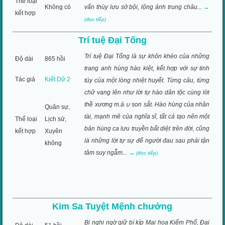
Thể loại
Không có
vấn thùy lưu sở bội, lộng ảnh trung châu...
→
kết hợp
(đọc tiếp)
Trí tuệ Đại Tống
Trí tuệ Đại Tống là sự khôn khéo của những
Độ dài
865 hồi
trang anh hùng hào kiệt, kết hợp với sự tinh
Tác giả
Kiết Dữ 2
túy của một lòng nhiệt huyết. Từng câu, từng
chữ vang lên như lời tự hào dân tộc cùng lời
thề xương m.á.∪ son sắt. Hào hùng của nhân
Quân sự,
tài, mạnh mẽ của nghĩa sĩ, tất cả tạo nên một
Thể loại
Lịch sử,
bản hùng ca lưu truyền bất diệt trên đời, cũng
kết hợp
Xuyên
là những lời tự sự để người đau sau phải tận
không
tâm suy ngẫm...
→
(đọc tiếp)
Kim Sa Tuyệt Mệnh chưởng
Bị nghi ngờ giữ bí kíp Mai hoa Kiếm Phổ, Đại