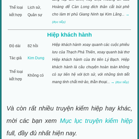
Hoàng đế Càn Long đích thân cất bút phê
Thể loại
Lịch sử,
cho làm tri phủ Giang Ninh tại Kim Lăng...
→
kết hợp
Quân sự
(đọc tiếp)
Hiệp khách hành
Hiệp khách hành xoay quanh các cuộc phiêu
Độ dài
82 hồi
lưu của Thạch Phá Thiên, xoay quanh bài thơ
Tác giả
Kim Dung
Hiệp khách hành của thi tiên Lý Bạch. Hiệp
khách hành là câu chuyện hoàn toàn không
Thể loại
có sự liên hệ với lịch sử, với những tình tiết
Không có
kết hợp
mang tính chất mờ ảo, thần thoại...
→
(đọc tiếp)
Và còn rất nhiều truyện kiếm hiệp hay khác,
mời các bạn xem
Mục lục truyện kiếm hiệp
full, đầy đủ nhất hiện nay.