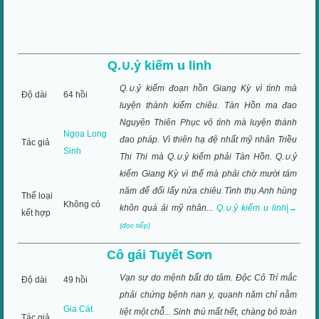
Q.∪.ỷ kiếm u linh
Q.∪.ỷ kiếm đoạn hồn Giang Kỳ vì tình mà
Độ dài
64 hồi
luyện thành kiếm chiêu. Tàn Hồn ma đao
Nguyên Thiên Phục vô tình mà luyện thành
Ngọa Long
đao pháp. Vì thiên hạ đệ nhất mỹ nhân Triều
Tác giả
Sinh
Thi Thi mà Q.∪.ỷ kiếm phải Tàn Hồn. Q.∪.ỷ
kiếm Giang Kỳ vì thế mà phải chờ mười tám
năm để đổi lấy nửa chiêu Tình thụ Anh hùng
Thể loại
Không có
khôn quá ải mỹ nhân...
Q.∪.ỷ kiếm u linh|→
kết hợp
(đọc tiếp)
Cô gái Tuyết Sơn
Vạn sự do mệnh bất do tâm. Ðộc Cô Trí mắc
Độ dài
49 hồi
phải chứng bệnh nan y, quanh năm chỉ nằm
Gia Cát
liệt một chỗ... Sinh thú mất hết, chàng bỏ toàn
Tác giả