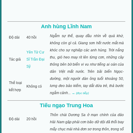
Anh hùng Lĩnh Nam
Ngẫm sự thế, quay đầu nhìn về quá khứ,
Độ dài
40 hồi
không còn gì cả. Giang sơn hết nước mắt mà
khóc cho sự nghiệp các anh hùng. Trời nắng
Yên Tử Cư
thu, gió heo may rít lên từng cơn, những cây
Tác giả
Sĩ Trần Đại
thông bên bờ biển vi vu như tiếng ai oán của
Sỹ
dân Việt mất nước. Trên bãi biển Ngọc-
đường, một người đàn ông tuổi khoảng 50,
Thể loại
lưng đeo bảo kiếm, tay dắt đứa trẻ, thả bước
Không có
kết hợp
ngắm cảnh...
→
(đọc tiếp)
Tiếu ngạo Trung Hoa
Thôn chài Dương Sa ở mạn chính của đảo
Độ dài
20 hồi
Hải Nam gặp phải cơn bão dữ dội đã thổi bay
mấy chục mái nhà đơn sơ trong thôn, trong số