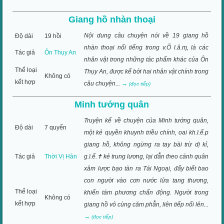
Giang hồ nhàn thoại
Nội dung câu chuyện nói về 19 giang hồ
Độ dài
19 hồi
nhàn thoại nổi tiếng trong v.Õ l.â.ɱ, là các
Tác giả
Ôn Thụy An
nhân vật trong những tác phẩm khác của Ôn
Thể loại
Thụy An, được kể bởi hai nhân vật chính trong
Không có
kết hợp
câu chuyện...
→
(đọc tiếp)
Minh tướng quân
Truyện kể về chuyện của Minh tướng quân,
Độ dài
7 quyển
một kẻ quyền khuynh triều chính, oai kh.ï.ế.p
giang hồ, không ngừng ra tay bài trừ dị kỉ,
Tác giả
Thời Vị Hàn
g.ï.ế.✝ kẻ trung lương, lại dẫn theo cánh quân
xâm lược bạo tàn ra Tái Ngoại, đẩy biết bao
con người vào cơn nước lửa tang thương,
Thể loại
khiến tám phương chấn động. Người trong
Không có
kết hợp
giang hồ vô cùng căm phẫn, liên tiếp nổi lên...
→
(đọc tiếp)