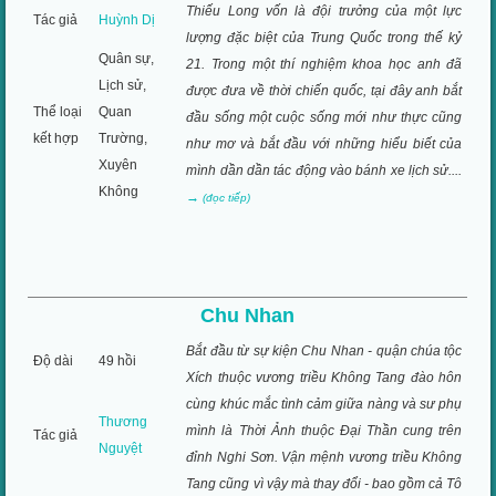
Thiếu Long vốn là đội trưởng của một lực
Tác giả
Huỳnh Dị
lượng đặc biệt của Trung Quốc trong thế kỷ
Quân sự,
21. Trong một thí nghiệm khoa học anh đã
Lịch sử,
được đưa về thời chiến quốc, tại đây anh bắt
Thể loại
Quan
đầu sống một cuộc sống mới như thực cũng
kết hợp
Trường,
như mơ và bắt đầu với những hiểu biết của
Xuyên
mình dần dần tác động vào bánh xe lịch sử....
Không
→
(đọc tiếp)
Chu Nhan
Bắt đầu từ sự kiện Chu Nhan - quận chúa tộc
Độ dài
49 hồi
Xích thuộc vương triều Không Tang đào hôn
cùng khúc mắc tình cảm giữa nàng và sư phụ
Thương
mình là Thời Ảnh thuộc Đại Thần cung trên
Tác giả
Nguyệt
đỉnh Nghi Sơn. Vận mệnh vương triều Không
Tang cũng vì vậy mà thay đổi - bao gồm cả Tô