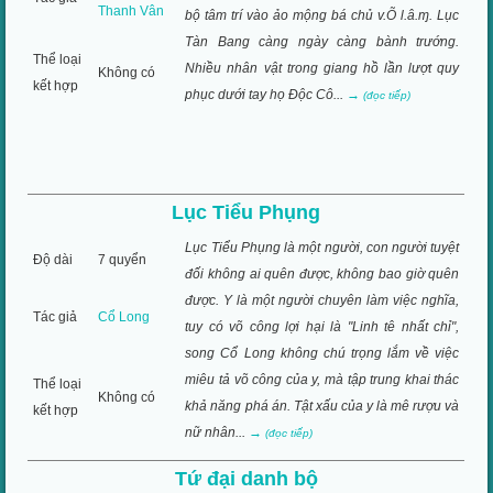
Thanh Vân
bộ tâm trí vào ảo mộng bá chủ v.Õ l.â.ɱ. Lục
Tàn Bang càng ngày càng bành trướng.
Thể loại
Nhiều nhân vật trong giang hồ lần lượt quy
Không có
kết hợp
phục dưới tay họ Ðộc Cô...
→
(đọc tiếp)
Lục Tiểu Phụng
Lục Tiểu Phụng là một người, con người tuyệt
Độ dài
7 quyển
đối không ai quên được, không bao giờ quên
được. Y là một người chuyên làm việc nghĩa,
Tác giả
Cổ Long
tuy có võ công lợi hại là "Linh tê nhất chỉ",
song Cổ Long không chú trọng lắm về việc
miêu tả võ công của y, mà tập trung khai thác
Thể loại
Không có
khả năng phá án. Tật xấu của y là mê rượu và
kết hợp
nữ nhân...
→
(đọc tiếp)
Tứ đại danh bộ