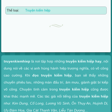
Thể loại:
Truyện kiếm hiệp
Xem nhanh
truyenkiemhiep
là nơi tập hợp những
truyện kiếm hiệp hay
, nội
dung nói về các vị anh hùng hành hiệp trượng nghĩa, có võ công
cao cường. Khi
đọc truyện kiếm hiệp
, bạn sẽ thấy những
chuyến phiêu lưu, những màn đấu trí, âm mưu, giành giật bí kiếp
võ công. Chuyện tình cảm trong
truyện kiếm hiệp
cũng được
khai thác mạnh mẽ. Các tác giả nổi tiếng của
truyện kiếm hiệp
như:
Kim Dung, Cổ Long, Lương Vũ Sinh, Ôn Thụy An, Huỳnh Dị,
Ưu Đàm Hoa, Gia Cát Thanh Vân, Liễu Tàn Dương
...