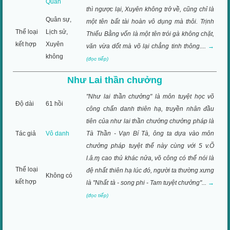
Quan
thì ngược lại, Xuyên không trở về, cũng chỉ là
Quân sự,
một tên bất tài hoàn vô dụng mà thôi. Trịnh
Thể loại
Lịch sử,
Thiếu Bằng vốn là một tên trói gà không chặt,
kết hợp
Xuyên
văn vừa dốt mà võ lại chẳng tinh thông....
→
không
(đọc tiếp)
Như Lai thần chưởng
"Như lai thần chưởng" là môn tuyệt học võ
Độ dài
61 hồi
công chấn danh thiên hạ, truyền nhân đầu
tiên của như lai thần chưởng chưởng pháp là
Tác giả
Vô danh
Tà Thần - Vạn Bí Tà, ông ta dựa vào môn
chưởng pháp tuyệt thế này cùng với 5 v.Õ
l.â.ɱ cao thủ khác nửa, võ công có thể nói là
Thể loại
đệ nhất thiên hạ lúc đó, người ta thường xưng
Không có
kết hợp
là "Nhất tà - song phi - Tam tuyệt chưởng"...
→
(đọc tiếp)