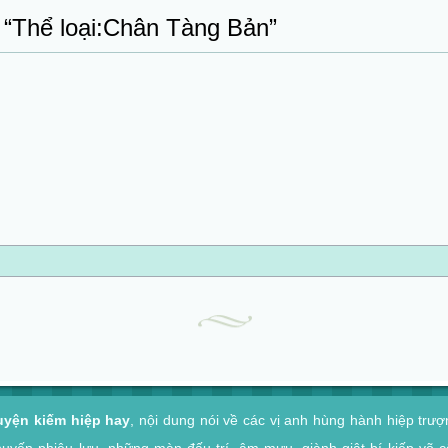
i “Thể loại:Chân Tàng Bản”
uyện kiếm hiệp hay
, nội dung nói về các vị anh hùng hành hiệp trư
huyến phiêu lưu, những màn đấu trí, âm mưu, giành giật bí kiếp võ 