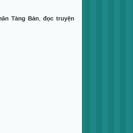
hân Tàng Bản
,
đọc truyện