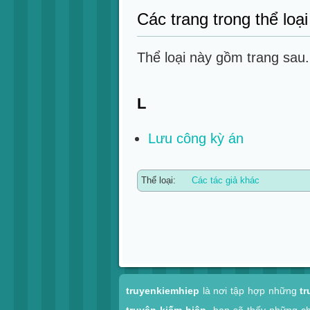
Các trang trong thể loạ
Thể loại này gồm trang sau.
L
Lưu công kỳ án
Thể loại:
Các tác giả khác
Xem nhanh
truyenkiemhiep
là nơi tập hợp những
tr
truyện kiếm hiệp
, bạn sẽ thấy những c