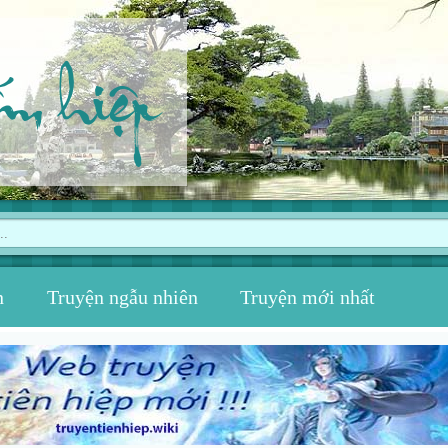
ếm hiệp
n
Truyện ngẫu nhiên
Truyện mới nhất