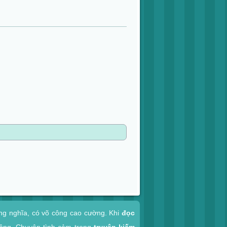
ợng nghĩa, có võ công cao cường. Khi
đọc
công. Chuyện tình cảm trong
truyện kiếm