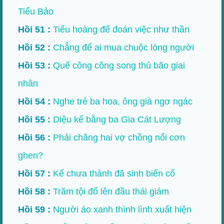
Tiểu Bảo
Hồi 51 :
Tiểu hoàng đế đoán việc như thần
Hồi 52 :
Chẳng để ai mua chuộc lòng người
Hồi 53 :
Quế công công song thủ bão giai
nhân
Hồi 54 :
Nghe trẻ ba hoa, ông già ngơ ngác
Hồi 55 :
Diệu kế bằng ba Gia Cát Lượng
Hồi 56 :
Phải chăng hai vợ chồng nổi cơn
ghen?
Hồi 57 :
Kế chưa thành đã sinh biến cố
Hồi 58 :
Trăm tội đổ lên đầu thái giám
Hồi 59 :
Người áo xanh thình lình xuất hiện