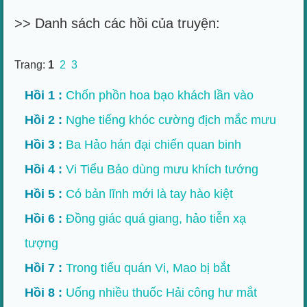
>> Danh sách các hồi của truyện:
Trang:
1
2
3
Hồi 1 :
Chốn phồn hoa bạo khách lần vào
Hồi 2 :
Nghe tiếng khóc cường địch mắc mưu
Hồi 3 :
Ba Hảo hán đại chiến quan binh
Hồi 4 :
Vi Tiểu Bảo dùng mưu khích tướng
Hồi 5 :
Có bản lĩnh mới là tay hào kiệt
Hồi 6 :
Đồng giác quá giang, hảo tiễn xạ
tượng
Hồi 7 :
Trong tiểu quán Vi, Mao bị bắt
Hồi 8 :
Uống nhiều thuốc Hải công hư mắt