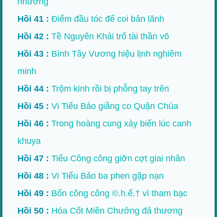
nhường
Hồi 41 :
Điểm đầu tóc để coi bản lãnh
Hồi 42 :
Tề Nguyên Khải trổ tài thần võ
Hồi 43 :
Bình Tây Vương hiệu lịnh nghiêm
minh
Hồi 44 :
Trộm kinh rồi bị phỗng tay trên
Hồi 45 :
Vi Tiểu Bảo giằng co Quận Chúa
Hồi 46 :
Trong hoàng cung xảy biến lúc canh
khuya
Hồi 47 :
Tiểu Công công giỡn cợt giai nhân
Hồi 48 :
Vi Tiểu Bảo ba phen gặp nạn
Hồi 49 :
Bốn công công ©.h.ế.† vì tham bạc
Hồi 50 :
Hóa Cốt Miên Chưởng đả thương