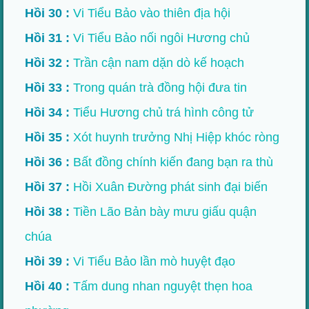
Hồi 30 :
Vi Tiểu Bảo vào thiên địa hội
Hồi 31 :
Vi Tiểu Bảo nối ngôi Hương chủ
Hồi 32 :
Trần cận nam dặn dò kế hoạch
Hồi 33 :
Trong quán trà đồng hội đưa tin
Hồi 34 :
Tiểu Hương chủ trá hình công tử
Hồi 35 :
Xót huynh trưởng Nhị Hiệp khóc ròng
Hồi 36 :
Bất đồng chính kiến đang bạn ra thù
Hồi 37 :
Hồi Xuân Đường phát sinh đại biến
Hồi 38 :
Tiền Lão Bản bày mưu giấu quận
chúa
Hồi 39 :
Vi Tiểu Bảo lần mò huyệt đạo
Hồi 40 :
Tấm dung nhan nguyệt thẹn hoa