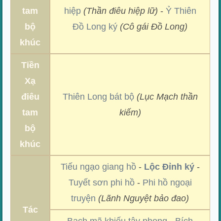
tam
hiệp
(Thần điêu hiệp lữ)
-
Ỷ Thiên
bộ
Đồ Long ký
(Cô gái Đồ Long)
khúc
Tiền
Xạ
điêu
Thiên Long bát bộ
(Lục Mạch thần
tam
kiếm)
bộ
khúc
Tiếu ngạo giang hồ
-
Lộc Đỉnh ký
-
Tuyết sơn phi hồ
-
Phi hồ ngoại
truyện
(Lãnh Nguyệt bảo đao)
Tác