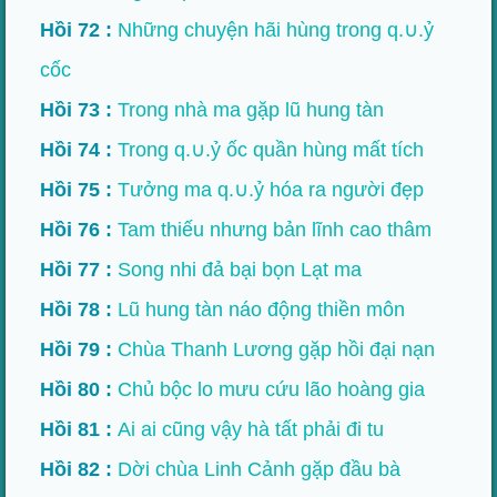
Hồi 72 :
Những chuyện hãi hùng trong q.∪.ỷ
cốc
Hồi 73 :
Trong nhà ma gặp lũ hung tàn
Hồi 74 :
Trong q.∪.ỷ ốc quần hùng mất tích
Hồi 75 :
Tưởng ma q.∪.ỷ hóa ra người đẹp
Hồi 76 :
Tam thiếu nhưng bản lĩnh cao thâm
Hồi 77 :
Song nhi đả bại bọn Lạt ma
Hồi 78 :
Lũ hung tàn náo động thiền môn
Hồi 79 :
Chùa Thanh Lương gặp hồi đại nạn
Hồi 80 :
Chủ bộc lo mưu cứu lão hoàng gia
Hồi 81 :
Ai ai cũng vậy hà tất phải đi tu
Hồi 82 :
Dời chùa Linh Cảnh gặp đầu bà