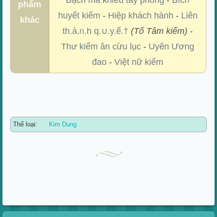
Bạch mã khiếu tây phong
-
Bích
phẩm
huyết kiếm
-
Hiệp khách hành
-
Liên
khác
th.à.ᥒ.h q.∪.y.ế.†
(Tố Tâm kiếm)
-
Thư kiếm ân cừu lục
-
Uyên Ương
đao
-
Việt nữ kiếm
Thể loại:
Kim Dung
Xem nhanh