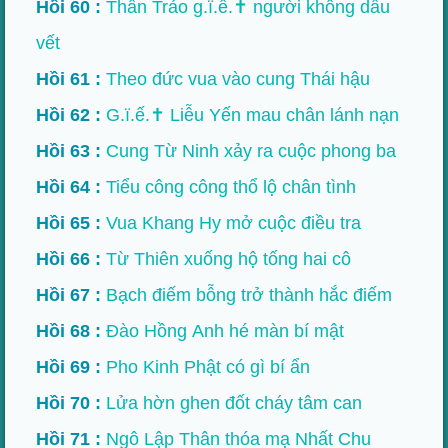
Hồi 60 :
Thần Trảo g.ï.ế.✝ người không dấu
vết
Hồi 61 :
Theo đức vua vào cung Thái hậu
Hồi 62 :
G.ï.ế.✝ Liễu Yến mau chân lánh nạn
Hồi 63 :
Cung Từ Ninh xảy ra cuộc phong ba
Hồi 64 :
Tiểu công công thổ lộ chân tình
Hồi 65 :
Vua Khang Hy mở cuộc điều tra
Hồi 66 :
Từ Thiên xuống hộ tống hai cô
Hồi 67 :
Bạch điếm bỗng trở thành hắc điếm
Hồi 68 :
Đào Hồng Anh hé màn bí mật
Hồi 69 :
Pho Kinh Phật có gì bí ẩn
Hồi 70 :
Lửa hờn ghen đốt cháy tâm can
Hồi 71 :
Ngô Lập Thân thóa mạ Nhất Chu