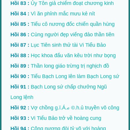
Hồi 83 :
Ủy Tôn giả chiếm đoạt chương kinh
Hồi 84 :
Vì ăn phỉnh mắc mưu kẻ nít
Hồi 85 :
Tiểu cô nương đốc chiến quần hùng
Hồi 86 :
Cùng người đẹp viếng đảo thần tiên
Hồi 87 :
Lục Tiên sinh thử tài Vi Tiểu Bảo
Hồi 88 :
Học khoa đẩu văn kêu trời như bọng
Hồi 89 :
Thần long giáo trừng trị nghịch đồ
Hồi 90 :
Tiểu Bạch Long lên làm Bạch Long sứ
Hồi 91 :
Bạch Long sứ chấp chưởng Ngũ
Long lệnh
Hồi 92 :
Vợ chồng g.ï.Á.ℴ ©.h.ủ truyền võ công
Hồi 93 :
Vi Tiểu Bảo trở về hoàng cung
Hồi 94 :
Công nương đòi tỷ võ với hoàng