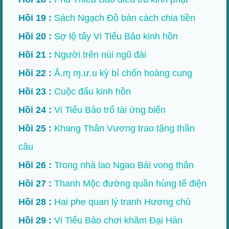
Hồi 19 :
Sách Ngạch Đồ bàn cách chia tiền
Hồi 20 :
Sợ lộ tẩy Vi Tiểu Bảo kinh hồn
Hồi 21 :
Người trên núi ngũ đài
Hồi 22 :
Â.ɱ ɱ.ư.u kỳ bí chốn hoàng cung
Hồi 23 :
Cuộc đấu kinh hồn
Hồi 24 :
Vi Tiểu Bảo trổ tài ứng biến
Hồi 25 :
Khang Thân Vương trao tặng thần
câu
Hồi 26 :
Trong nhà lao Ngao Bái vong thân
Hồi 27 :
Thanh Mộc đường quần hùng tế điện
Hồi 28 :
Hai phe quan lý tranh Hương chủ
Hồi 29 :
Vi Tiểu Bảo chơi khăm Đại Hán