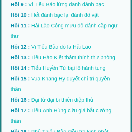
Hồi 9 :
Vi Tiểu Bảo lừng danh đánh bạc
Hồi 10 :
Hết đánh bạc lại đánh đô vật
Hồi 11 :
Hải Lão Công mưu đồ đánh cắp ngự
thư
Hồi 12 :
Vi Tiểu Bảo dò la Hải Lão
Hồi 13 :
Tiểu Hào Kiệt thám thính thư phòng
Hồi 14 :
Tiểu Huyền Tử bại lộ hành tung
Hồi 15 :
Vua Khang Hy quyết chí trị quyền
thần
Hồi 16 :
Đại từ đại bi thiên diệp thủ
Hồi 17 :
Tiểu Anh Hùng cứu giá bắt cường
thân
Hồi 18 :
Phủ Thiếu Bảo điều tra kinh phật