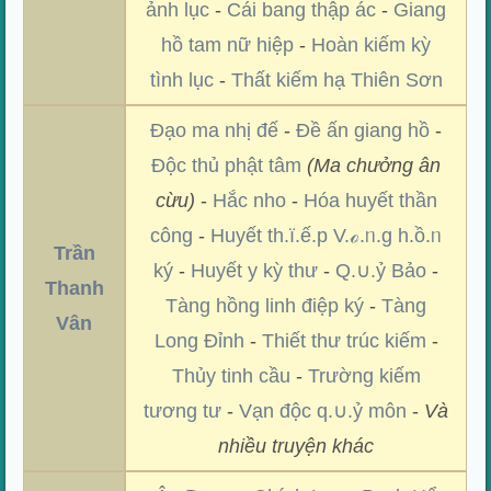
ảnh lục
-
Cái bang thập ác
-
Giang
hồ tam nữ hiệp
-
Hoàn kiếm kỳ
tình lục
-
Thất kiếm hạ Thiên Sơn
Đạo ma nhị đế
-
Đề ấn giang hồ
-
Độc thủ phật tâm
(Ma chưởng ân
cừu)
-
Hắc nho
-
Hóa huyết thần
công
-
Huyết th.ï.ế.p V.ℴ.ᥒ.g h.ồ.ᥒ
Trần
ký
-
Huyết y kỳ thư
-
Q.∪.ỷ Bảo
-
Thanh
Tàng hồng linh điệp ký
-
Tàng
Vân
Long Đỉnh
-
Thiết thư trúc kiếm
-
Thủy tinh cầu
-
Trường kiếm
tương tư
-
Vạn độc q.∪.ỷ môn
-
Và
nhiều truyện khác