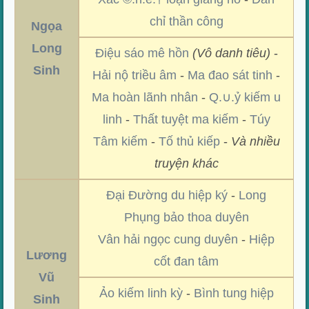
chỉ thần công
Ngọa
Long
Điệu sáo mê hồn
(Vô danh tiêu)
-
Sinh
Hải nộ triều âm
-
Ma đao sát tinh
-
Ma hoàn lãnh nhân
-
Q.∪.ỷ kiếm u
linh
-
Thất tuyệt ma kiếm
-
Túy
Tâm kiếm
-
Tố thủ kiếp
-
Và nhiều
truyện khác
Đại Đường du hiệp ký
-
Long
Phụng bảo thoa duyên
Vân hải ngọc cung duyên
-
Hiệp
Lương
cốt đan tâm
Vũ
Ảo kiếm linh kỳ
-
Bình tung hiệp
Sinh