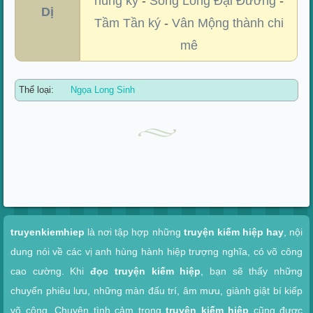
hùng ký
-
Song Long Đại Đường
-
Dị
Tầm Tần ký
-
Vân Mộng thành chi
mê
Thể loại:
Ngọa Long Sinh
Xem nhanh
truyenkiemhiep
là nơi tập hợp những
truyện kiếm hiệp hay
, nội
dung nói về các vị anh hùng hành hiệp trượng nghĩa, có võ công
cao cường. Khi
đọc truyện kiếm hiệp
, bạn sẽ thấy những
chuyến phiêu lưu, những màn đấu trí, âm mưu, giành giật bí kiếp
võ công. Chuyện tình cảm trong
truyện kiếm hiệp
cũng được