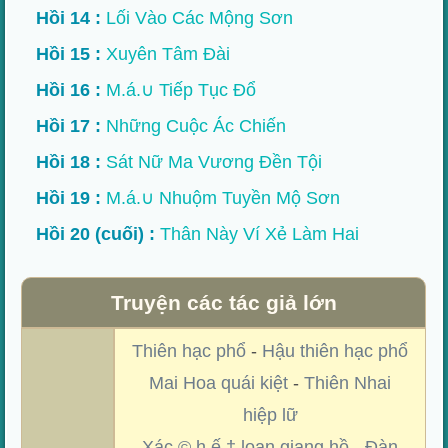
Hồi 14 :
Lối Vào Các Mộng Sơn
Hồi 15 :
Xuyên Tâm Đài
Hồi 16 :
M.á.∪ Tiếp Tục Đổ
Hồi 17 :
Những Cuộc Ác Chiến
Hồi 18 :
Sát Nữ Ma Vương Đền Tội
Hồi 19 :
M.á.∪ Nhuộm Tuyền Mộ Sơn
Hồi 20 (cuối) :
Thân Này Ví Xẻ Làm Hai
Truyện các tác giả lớn
Thiên hạc phổ
-
Hậu thiên hạc phổ
Mai Hoa quái kiệt
-
Thiên Nhai
hiệp lữ
Xác ©.h.ế.† loạn giang hồ
-
Đàn