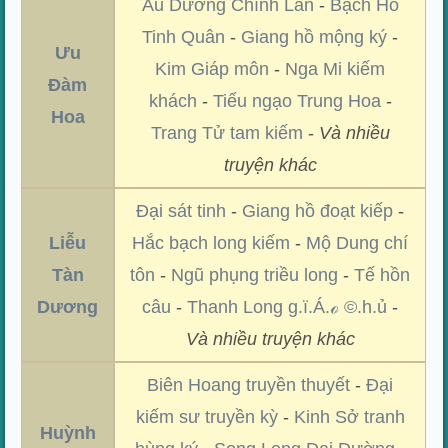
Âu Dương Chính Lan
-
Bạch Hổ
Tinh Quân
-
Giang hồ mộng ký
-
Ưu
Kim Giáp môn
-
Nga Mi kiếm
Đàm
khách
-
Tiếu ngạo Trung Hoa
-
Hoa
Trang Tử tam kiếm
-
Và nhiều
truyện khác
Đại sát tinh
-
Giang hồ đoạt kiếp
-
Liễu
Hắc bạch long kiếm
-
Mộ Dung chí
Tàn
tôn
-
Ngũ phụng triều long
-
Tế hồn
Dương
câu
-
Thanh Long g.ï.Á.ℴ ©.h.ủ
-
Và nhiều truyện khác
Biên Hoang truyền thuyết
-
Đại
kiếm sư truyền kỳ
-
Kinh Sở tranh
Huỳnh