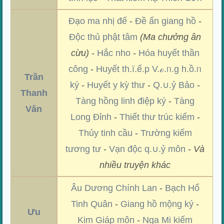
Đạo ma nhị đế
-
Đề ấn giang hồ
-
Độc thủ phật tâm
(Ma chưởng ân
cừu)
-
Hắc nho
-
Hóa huyết thần
công
-
Huyết th.ï.ế.p V.ℴ.ᥒ.g h.ồ.ᥒ
Trần
ký
-
Huyết y kỳ thư
-
Q.∪.ỷ Bảo
-
Thanh
Tàng hồng linh điệp ký
-
Tàng
Vân
Long Đỉnh
-
Thiết thư trúc kiếm
-
Thủy tinh cầu
-
Trường kiếm
tương tư
-
Vạn độc q.∪.ỷ môn
-
Và
nhiều truyện khác
Âu Dương Chính Lan
-
Bạch Hổ
Tinh Quân
-
Giang hồ mộng ký
-
Ưu
Kim Giáp môn
-
Nga Mi kiếm