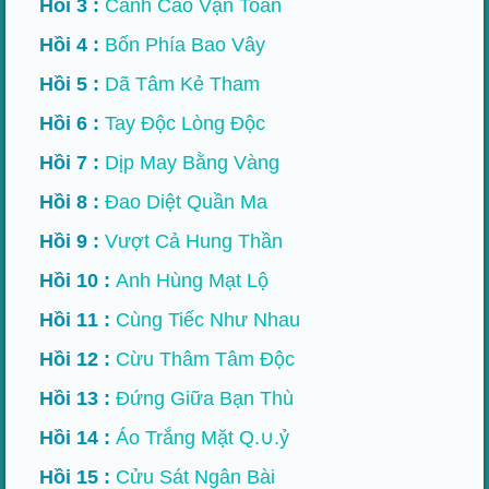
Hồi 3 :
Cảnh Cáo Vạn Toàn
Hồi 4 :
Bốn Phía Bao Vây
Hồi 5 :
Dã Tâm Kẻ Tham
Hồi 6 :
Tay Độc Lòng Độc
Hồi 7 :
Dịp May Bằng Vàng
Hồi 8 :
Đao Diệt Quần Ma
Hồi 9 :
Vượt Cả Hung Thần
Hồi 10 :
Anh Hùng Mạt Lộ
Hồi 11 :
Cùng Tiếc Như Nhau
Hồi 12 :
Cừu Thâm Tâm Độc
Hồi 13 :
Đứng Giữa Bạn Thù
Hồi 14 :
Áo Trắng Mặt Q.∪.ỷ
Hồi 15 :
Cửu Sát Ngân Bài