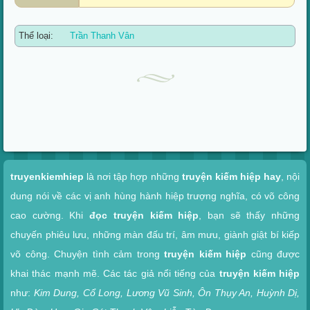
Thể loại:
Trần Thanh Vân
Xem nhanh
truyenkiemhiep
là nơi tập hợp những
truyện kiếm hiệp hay
, nội
dung nói về các vị anh hùng hành hiệp trượng nghĩa, có võ công
cao cường. Khi
đọc truyện kiếm hiệp
, bạn sẽ thấy những
chuyến phiêu lưu, những màn đấu trí, âm mưu, giành giật bí kiếp
võ công. Chuyện tình cảm trong
truyện kiếm hiệp
cũng được
khai thác mạnh mẽ. Các tác giả nổi tiếng của
truyện kiếm hiệp
như:
Kim Dung, Cổ Long, Lương Vũ Sinh, Ôn Thụy An, Huỳnh Dị,