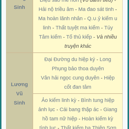
Điệu sáo mê hồn
(Vô danh tiêu)
-
Sinh
Hải nộ triều âm
-
Ma đao sát tinh
-
Ma hoàn lãnh nhân
-
Q.∪.ỷ kiếm u
linh
-
Thất tuyệt ma kiếm
-
Túy
Tâm kiếm
-
Tố thủ kiếp
-
Và nhiều
truyện khác
Đại Đường du hiệp ký
-
Long
Phụng bảo thoa duyên
Vân hải ngọc cung duyên
-
Hiệp
Lương
cốt đan tâm
Vũ
Ảo kiếm linh kỳ
-
Bình tung hiệp
Sinh
ảnh lục
-
Cái bang thập ác
-
Giang
hồ tam nữ hiệp
-
Hoàn kiếm kỳ
tình lục
-
Thất kiếm hạ Thiên Sơn