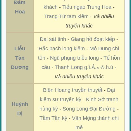
Đàm
khách
-
Tiếu ngạo Trung Hoa
-
Hoa
Trang Tử tam kiếm
-
Và nhiều
truyện khác
Đại sát tinh
-
Giang hồ đoạt kiếp
-
Liễu
Hắc bạch long kiếm
-
Mộ Dung chí
Tàn
tôn
-
Ngũ phụng triều long
-
Tế hồn
Dương
câu
-
Thanh Long g.ï.Á.ℴ ©.h.ủ
-
Và nhiều truyện khác
Biên Hoang truyền thuyết
-
Đại
kiếm sư truyền kỳ
-
Kinh Sở tranh
Huỳnh
hùng ký
-
Song Long Đại Đường
-
Dị
Tầm Tần ký
-
Vân Mộng thành chi
mê