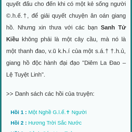
quyết đấu cho đến khi có một kẻ sống người
©.h.ế.†, để giải quyết chuyện ân oán giang
hồ. Nhưng xin thưa với các bạn
Sanh Tử
Kiều
không phải là một cây cầu, mà nó là
một thanh đao, v.ũ k.Ꮒ.í của một s.á.† †.h.ủ,
giang hồ độc hành đại đạo "Diêm La Đao –
Lệ Tuyệt Linh".
>> Danh sách các hồi của truyện:
Hồi 1 :
Một Nghề G.ï.ế.✝ Người
Hồi 2 :
Hương Trời Sắc Nước