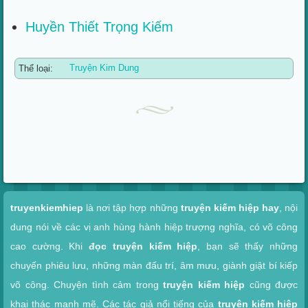
Huyền Thiết Trọng Kiếm
Thể loại:
Truyện Kim Dung
Xem nhanh
truyenkiemhiep
là nơi tập hợp những
truyện kiếm hiệp hay
, nội
dung nói về các vị anh hùng hành hiệp trượng nghĩa, có võ công
cao cường. Khi
đọc truyện kiếm hiệp
, bạn sẽ thấy những
chuyến phiêu lưu, những màn đấu trí, âm mưu, giành giật bí kiếp
võ công. Chuyện tình cảm trong
truyện kiếm hiệp
cũng được
khai thác mạnh mẽ. Các tác giả nổi tiếng của
truyện kiếm hiệp