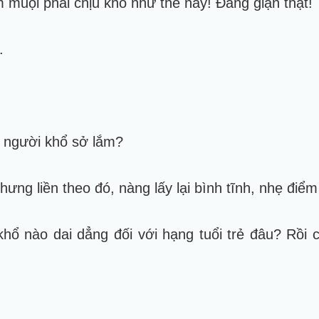
m muội phải chịu khổ như thế này! Đáng giận thật!
.
ó, người khổ sở lắm?
hưng liền theo đó, nàng lấy lại bình tĩnh, nhẹ điể
 khổ nào dai dẳng đối với hạng tuổi trẻ đâu? Rồi