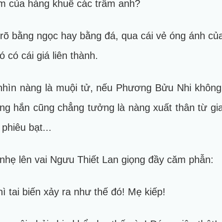
ểm của hàng khuê các trâm anh?
 rõ bằng ngọc hay bằng đá, qua cái vẻ óng ánh củ
 có cái giá liên thành.
hìn nàng là muội tử, nếu Phương Bửu Nhi không 
g hắn cũng chẳng tưởng là nàng xuất thân từ gi
phiêu bạt...
nhẹ lên vai Ngưu Thiết Lan giọng đầy căm phẫn:
hì tai biến xảy ra như thế đó! Mẹ kiếp!