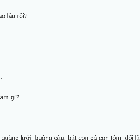
o lâu rồi?
:
làm gì?
 quăng lưới, buông câu, bắt con cá con tôm, đổi 