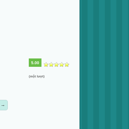
5.00
(một lượt)
→