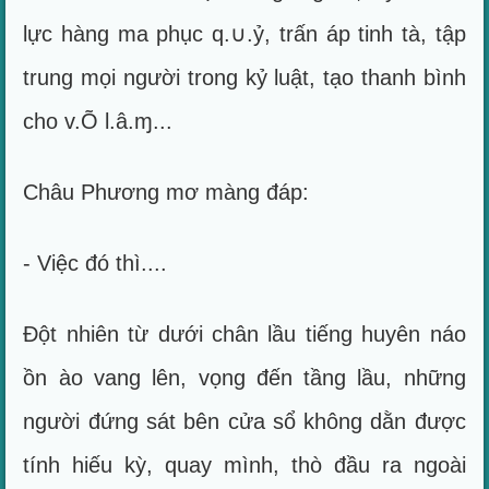
lực hàng ma phục q.∪.ỷ, trấn áp tinh tà, tập
trung mọi người trong kỷ luật, tạo thanh bình
cho v.Õ l.â.ɱ...
Châu Phương mơ màng đáp:
- Việc đó thì....
Đột nhiên từ dưới chân lầu tiếng huyên náo
ồn ào vang lên, vọng đến tầng lầu, những
người đứng sát bên cửa sổ không dằn được
tính hiếu kỳ, quay mình, thò đầu ra ngoài