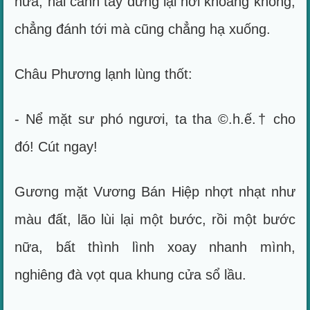
nữa, hai cánh tay dừng lại nơi khoảng không,
chẳng đánh tới mà cũng chẳng hạ xuống.
Châu Phương lạnh lùng thốt:
- Nể mặt sư phó ngươi, ta tha ©.h.ế.† cho
đó! Cút ngay!
Gương mặt Vương Bán Hiệp nhợt nhạt như
màu đất, lão lùi lại một bước, rồi một bước
nữa, bất thình lình xoay nhanh mình,
nghiêng đà vọt qua khung cửa sổ lầu.