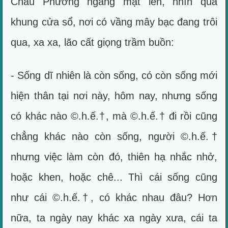
Châu Phương ngẩng mặt lên, nhìn qua
khung cửa sổ, nơi có vầng mây bạc đang trôi
qua, xa xa, lão cất giọng trầm buồn:
- Sống dĩ nhiên là còn sống, có còn sống mới
hiện thân tại nơi này, hôm nay, nhưng sống
có khác nào ©.h.ế.†, mà ©.h.ế.† đi rồi cũng
chẳng khác nào còn sống, người ©.h.ế.†
nhưng việc làm còn đó, thiên hạ nhắc nhở,
hoặc khen, hoặc chê... Thì cái sống cũng
như cái ©.h.ế.†, có khác nhau đâu? Hơn
nữa, ta ngày nay khác xa ngày xưa, cái ta