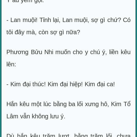
Y âu yếm gọi:
- Lan muội! Tỉnh lại, Lan muội, sợ gì chứ? Có
tôi đây mà, còn sợ gì nữa?
Phương Bửu Nhi muốn cho y chú ý, liền kêu
lên:
- Kim đại thúc! Kim đại hiệp! Kim đại ca!
Hắn kêu một lúc bằng ba lối xưng hô, Kim Tổ
Lâm vẫn không lưu ý.
Dù hắn kêu trăm lượt, bằng trăm lối, chưa