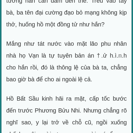
tưởng hắn can đảm đến thế. Trêu vào tay
bà, ba tên đại cường đạo bỏ mạng không kịp
thở, huống hồ một đồng tử như hắn?
Mắng như tát nước vào mặt lão phu nhân
nhà họ Vạn là tự tuyên bản án †.ử h.ì.ᥒ.h
cho hắn rồi, đó là thông lệ của bà ta, chẳng
bao giờ bà để cho ai ngoài lệ cả.
Hồ Bất Sầu kinh hãi ra mặt, cấp tốc bước
đến trước Phương Bửu Nhi. Nhưng chẳng rõ
nghĩ sao, y lại trở về chỗ cũ, ngồi xuống