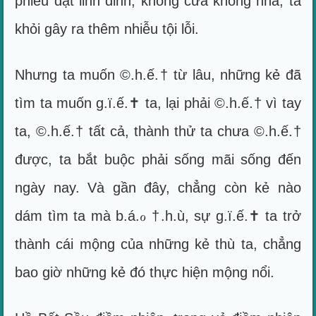
phiêu dạt linh đinh, không cửa không nhà, ta
khỏi gây ra thêm nhiễu tội lỗi.
Nhưng ta muốn ©.h.ế.† từ lâu, những kẻ đã
tìm ta muốn g.ï.ế.✝ ta, lại phải ©.h.ế.† vì tay
ta, ©.h.ế.† tất cả, thành thử ta chưa ©.h.ế.†
được, ta bắt buộc phải sống mãi sống đến
ngày nay. Và gần đây, chẳng còn kẻ nào
dám tìm ta mà b.á.ℴ †.h.ù, sự g.ï.ế.✝ ta trở
thành cái mộng của những kẻ thù ta, chẳng
bao giờ những kẻ đó thực hiện mộng nổi.