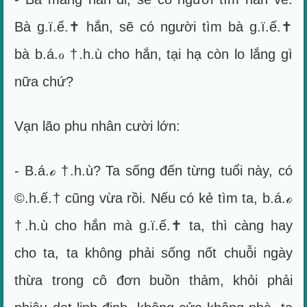
Bà g.ï.ế.✝ hắn, sẽ có người tìm bà g.ï.ế.✝
bà b.á.ℴ †.h.ù cho hắn, tại hạ còn lo lắng gì
nữa chứ?
Vạn lão phu nhân cười lớn:
- B.á.ℴ †.h.ù? Ta sống đến từng tuổi này, có
©.h.ế.† cũng vừa rồi. Nếu có kẻ tìm ta, b.á.ℴ
†.h.ù cho hắn mà g.ï.ế.✝ ta, thì càng hay
cho ta, ta không phải sống nốt chuỗi ngày
thừa trong cô đơn buồn thảm, khỏi phải