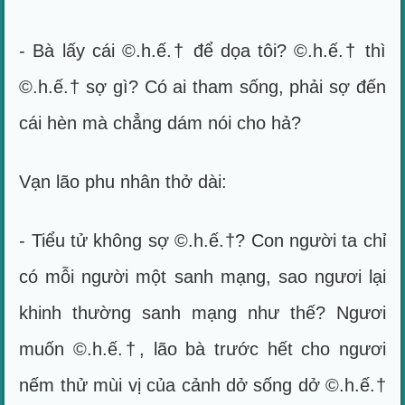
- Bà lấy cái ©.h.ế.† để dọa tôi? ©.h.ế.† thì
©.h.ế.† sợ gì? Có ai tham sống, phải sợ đến
cái hèn mà chẳng dám nói cho hả?
Vạn lão phu nhân thở dài:
- Tiểu tử không sợ ©.h.ế.†? Con người ta chỉ
có mỗi người một sanh mạng, sao ngươi lại
khinh thường sanh mạng như thế? Ngươi
muốn ©.h.ế.†, lão bà trước hết cho ngươi
nếm thử mùi vị của cảnh dở sống dở ©.h.ế.†