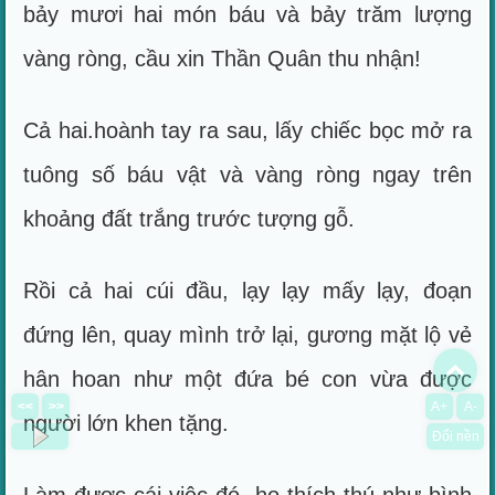
bảy mươi hai món báu và bảy trăm lượng
vàng ròng, cầu xin Thần Quân thu nhận!
Cả hai.hoành tay ra sau, lấy chiếc bọc mở ra
tuông số báu vật và vàng ròng ngay trên
khoảng đất trắng trước tượng gỗ.
Rồi cả hai cúi đầu, lạy lạy mấy lạy, đoạn
đứng lên, quay mình trở lại, gương mặt lộ vẻ
To
hân hoan như một đứa bé con vừa được
<<
>>
A+
A-
người lớn khen tặng.
Đổi nền