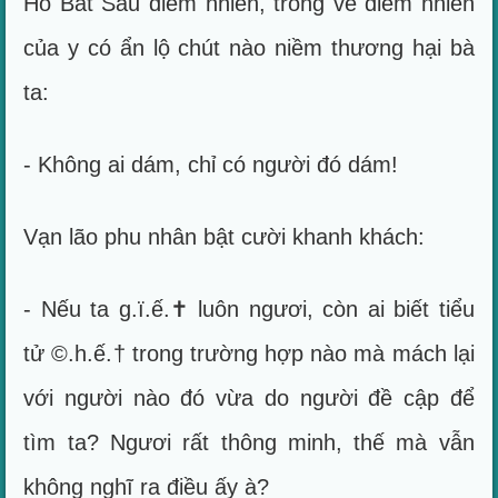
Hồ Bất Sầu điềm nhiên, trong vẻ điềm nhiên
của y có ẩn lộ chút nào niềm thương hại bà
ta:
- Không ai dám, chỉ có người đó dám!
Vạn lão phu nhân bật cười khanh khách:
- Nếu ta g.ï.ế.✝ luôn ngươi, còn ai biết tiểu
tử ©.h.ế.† trong trường hợp nào mà mách lại
với người nào đó vừa do người đề cập để
tìm ta? Ngươi rất thông minh, thế mà vẫn
không nghĩ ra điều ấy à?