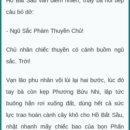
Hồ Bất Sầu vẫn điềm nhiên, thay bà nói tiếp
câu bỏ dở:
- Ngũ Sắc Phàm Thuyền Chủ!
Chủ nhân chiếc thuyền có cánh buồm ngũ
sắc. Trời!
Vạn lão phu nhân vội lùi lại hai bước, lúc đó
tay bà còn kẹp Phương Bửu Nhi, lập tức
buông hắn rơi xuống đất, dùng hết cả sức
lực trao hoàn cành cây khô cho Hồ Bất Sầu,
nhặt nhanh mấy chiếc bao của bọn Phấn