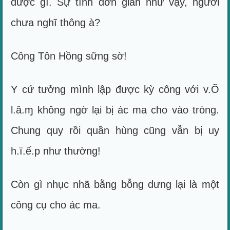
được gì. Sự tình đơn giản như vậy, ngươi
chưa nghĩ thông à?
Công Tôn Hồng sững sờ!
Y cứ tưởng mình lập được kỳ công với v.Õ
l.â.ɱ không ngờ lại bị ác ma cho vào tròng.
Chung quy rồi quần hùng cũng vẫn bị uy
h.ï.ế.p như thường!
Còn gì nhục nhã bằng bỗng dưng lại là một
công cụ cho ác ma.