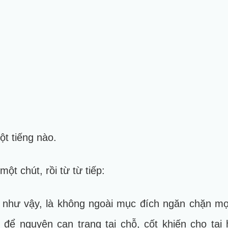
t tiếng nào.
t chút, rồi từ từ tiếp:
như vậy, là không ngoài mục đích ngăn chặn mọi 
 để nguyên can trạng tại chỗ, cốt khiến cho tạ