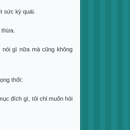
 sức kỳ quái.
 thừa.
g nói gì nữa mà cũng không
ọng thốt:
 mục đích gì, tôi chỉ muốn hỏi