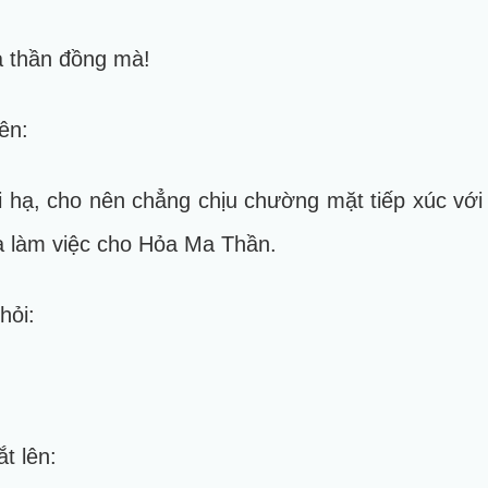
à thần đồng mà!
ên:
ại hạ, cho nên chẳng chịu chường mặt tiếp xúc với 
hạ làm việc cho Hỏa Ma Thần.
hỏi:
t lên: