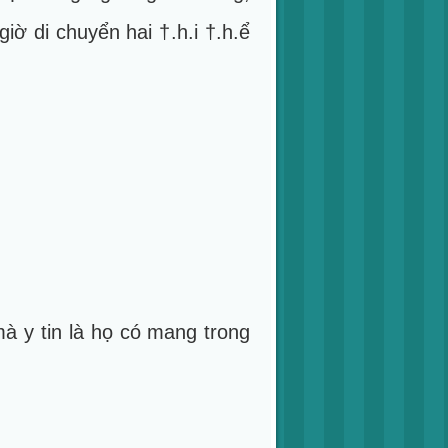
ờ di chuyển hai †.h.i †.h.ể
mà y tin là họ có mang trong