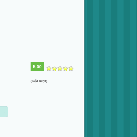
5.00
(một lượt)
→