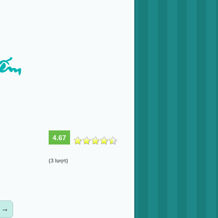
iếm
4.67
(3 lượt)
→