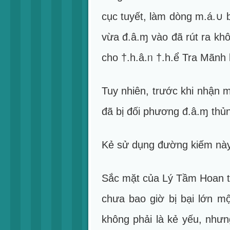
cục tuyết, làm dòng m.á.∪ 
vừa đ.â.ɱ vào đã rút ra kh
cho †.h.â.ᥒ †.h.ể Tra Mãnh 
Tuy nhiên, trước khi nhận 
đã bị đối phương đ.â.ɱ thủ
Kẻ sử dụng đường kiếm này
Sắc mặt của Lý Tầm Hoan t
chưa bao giờ bị bại lớn m
không phải là kẻ yếu, nhưn