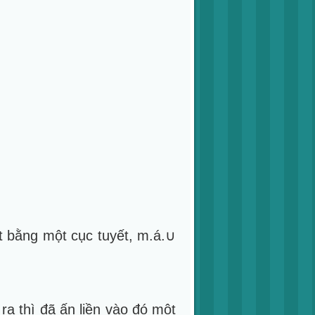
ít bằng một cục tuyết, m.á.∪
a thì đã ấn liền vào đó một