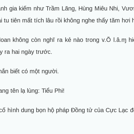
nh gia kiếm như Trầm Lãng, Hùng Miêu Nhi, Vươn
tu tiên mất tích lâu rồi không nghe thấy tăm hơi h
oan không còn nghĩ ra kẻ nào trong v.Õ l.â.ɱ hi
 ra hai ngày trước.
hắn biết có một người.
ng tên lạ lùng: Tiểu Phi!
ố hình dung bọn hộ pháp Đồng tử của Cực Lạc độ