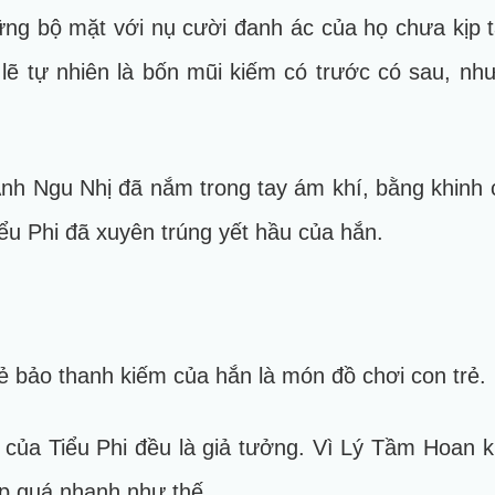
ng bộ mặt với nụ cười đanh ác của họ chưa kịp tắ
 lẽ tự nhiên là bốn mũi kiếm có trước có sau, n
nh Ngu Nhị đã nắm trong tay ám khí, bằng khinh 
iểu Phi đã xuyên trúng yết hầu của hắn.
ẻ bảo thanh kiếm của hắn là món đồ chơi con trẻ.
 của Tiểu Phi đều là giả tưởng. Vì Lý Tầm Hoan kh
p quá nhanh như thế.