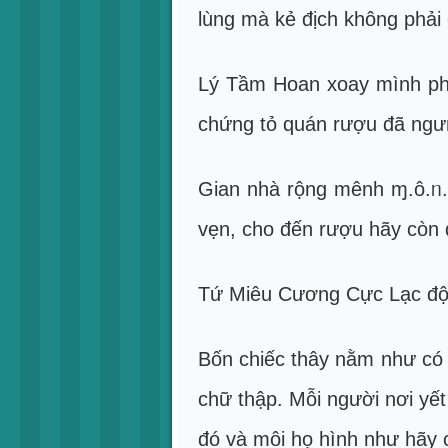
lùng mà kẻ địch không phải
Lý Tầm Hoan xoay mình phó
chứng tỏ quán rượu đã ngư
Gian nhà rộng mênh ɱ.ô.ᥒ.
vẹn, cho đến rượu hãy còn 
Tứ Miêu Cương Cực Lạc độn
Bốn chiếc thây nằm như có 
chữ thập. Mỗi người nơi yế
đó và môi họ hình như hãy c