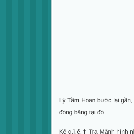
Lý Tầm Hoan bước lại gần, t
đóng băng tại đó.
Kẻ g.ï.ế.✝ Tra Mãnh hình n