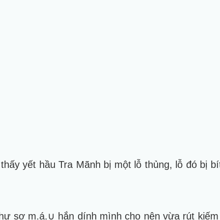
hấy yết hầu Tra Mãnh bị một lỗ thủng, lỗ đó bị b
hư sợ m.á.∪ hắn dính mình cho nên vừa rút kiếm r