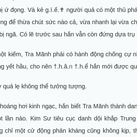
bị ứ đọng. Và kẻ g.ï.ế.✝ người quả có một thủ p
ông để thừa chút sức nào cả, vừa nhanh lại vừa 
bị ngã. Có lẽ trước sau hắn vẫn còn đứng dựa trụ 
một kiếm, Tra Mãnh phải có hành động chống cự nh
ng yết hầu, cho nên †.h.â.ᥒ †.h.ể hắn mới được qu
 quả lẹ không thể tưởng tượng.
hoáng hơi kinh ngạc, hắn biết Tra Mãnh thành da
ột lần nào. Kim Sư tiêu cục danh dội khắp Trun
g chỉ một cử động phản kháng cũng không kịp, th