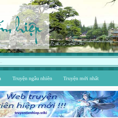
ếm hiệp
n
Truyện ngẫu nhiên
Truyện mới nhất