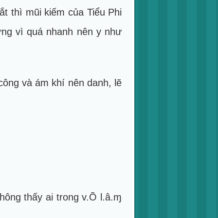
t thì mũi kiếm của Tiểu Phi
hưng vì quá nhanh nên y như
công và ám khí nên danh, lẽ
ông thấy ai trong v.Õ l.â.ɱ