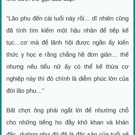
"Lão phu đến cái tuổi này rồi… dĩ nhiên cũng
đã tính tìm kiếm một hậu nhân để tiếp kế
tục…cơ mà để lãnh hội được ngần ấy kiến
thức y học e rằng chẳng hề đơn giản… thế
nhưng nếu tiểu nữ ấy có thể kế thừa cơ
nghiệp này thì đó chính là diễm phúc lớn của
đời lão phu…"
Bất chợt ông phải ngắt lời để nhường chỗ
cho những tiếng ho đầy khô khan và khàn
đặc, dường như đó đã là đặc sản của tuổi xế