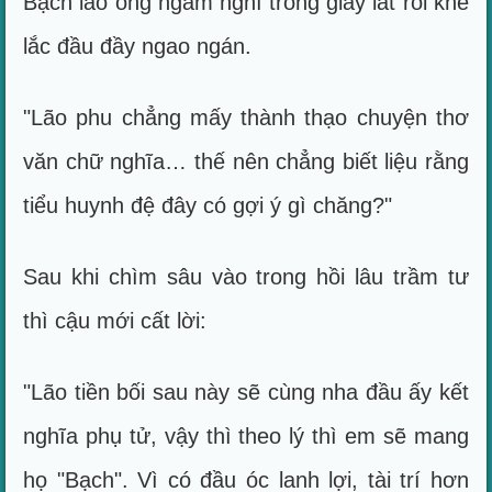
Bạch lão ông ngẫm nghĩ trong giây lát rồi khẽ
lắc đầu đầy ngao ngán.
"Lão phu chẳng mấy thành thạo chuyện thơ
văn chữ nghĩa… thế nên chẳng biết liệu rằng
tiểu huynh đệ đây có gợi ý gì chăng?"
Sau khi chìm sâu vào trong hồi lâu trầm tư
thì cậu mới cất lời:
"Lão tiền bối sau này sẽ cùng nha đầu ấy kết
nghĩa phụ tử, vậy thì theo lý thì em sẽ mang
họ "Bạch". Vì có đầu óc lanh lợi, tài trí hơn