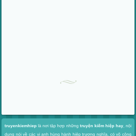
Xem nhanh
truyenkiemhiep
là nơi tập hợp những
truyện kiếm hiệp hay
, nội
dung nói về các vị anh hùng hành hiệp trượng nghĩa, có võ công