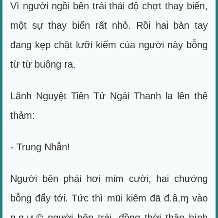
Vì người ngồi bên trái thái độ chợt thay biến,
một sự thay biến rất nhỏ. Rồi hai bàn tay
đang kẹp chặt lưỡi kiếm của người này bỗng
từ từ buông ra.
Lãnh Nguyệt Tiên Tử Ngải Thanh la lên thê
thảm:
- Trung Nhẫn!
Người bên phải hơi mỉm cười, hai chưởng
bỗng đẩy tới. Tức thì mũi kiếm đã đ.â.ɱ vào
n.g.ự.© người bên trái, đồng thời thân hình