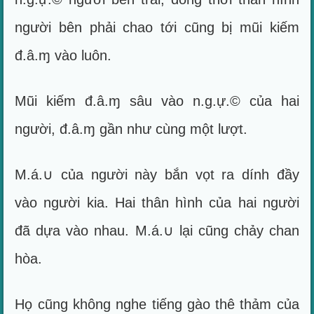
người bên phải chao tới cũng bị mũi kiếm
đ.â.ɱ vào luôn.
Mũi kiếm đ.â.ɱ sâu vào n.g.ự.© của hai
người, đ.â.ɱ gần như cùng một lượt.
M.á.∪ của người này bắn vọt ra dính đầy
vào người kia. Hai thân hình của hai người
đã dựa vào nhau. M.á.∪ lại cũng chảy chan
hòa.
Họ cũng không nghe tiếng gào thê thảm của