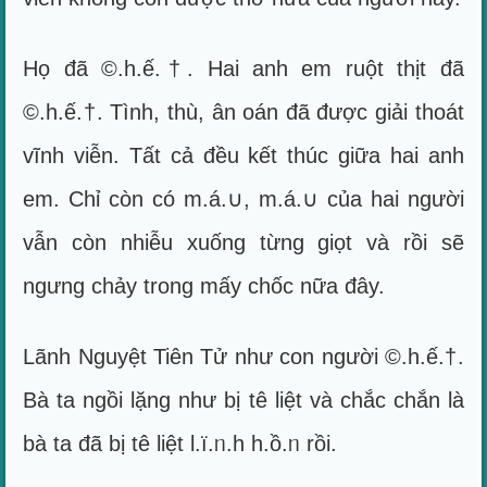
Họ đã ©.h.ế.†. Hai anh em ruột thịt đã
©.h.ế.†. Tình, thù, ân oán đã được giải thoát
vĩnh viễn. Tất cả đều kết thúc giữa hai anh
em. Chỉ còn có m.á.∪, m.á.∪ của hai người
vẫn còn nhiễu xuống từng giọt và rồi sẽ
ngưng chảy trong mấy chốc nữa đây.
Lãnh Nguyệt Tiên Tử như con người ©.h.ế.†.
Bà ta ngồi lặng như bị tê liệt và chắc chắn là
bà ta đã bị tê liệt l.ï.ᥒ.h h.ồ.ᥒ rồi.