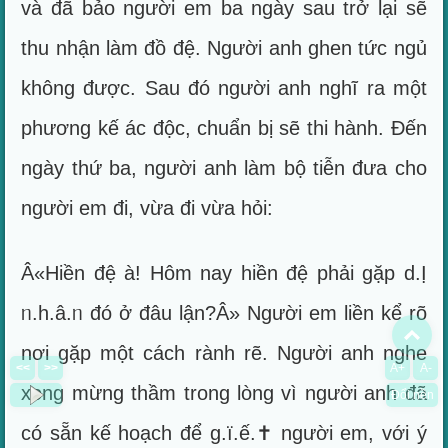
và đã bảo người em ba ngày sau trở lại sẽ
thu nhận làm đồ đệ. Người anh ghen tức ngủ
không được. Sau đó người anh nghĩ ra một
phương kế ác độc, chuẩn bị sẽ thi hành. Đến
ngày thứ ba, người anh làm bộ tiễn đưa cho
người em đi, vừa đi vừa hỏi:
Â«Hiền đệ à! Hôm nay hiền đệ phải gặp d.Ị
ᥒ.h.â.ᥒ đó ở đâu lận?Â» Người em liền kể rõ
To
nơi gặp một cách rành rẽ. Người anh nghe
<<
>>
A+
A-
xong mừng thầm trong lòng vì người anh đã
Đổi nền
có sẵn kế hoạch để g.ï.ế.✝ người em, với ý