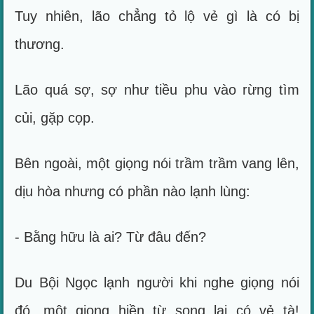
Tuy nhiên, lão chẳng tỏ lộ vẻ gì là có bị
thương.
Lão quá sợ, sợ như tiều phu vào rừng tìm
củi, gặp cọp.
Bên ngoài, một giọng nói trầm trầm vang lên,
dịu hòa nhưng có phần nào lạnh lùng:
- Bằng hữu là ai? Từ đâu đến?
Du Bội Ngọc lạnh người khi nghe giọng nói
đó, một giọng hiền từ song lại có vẻ tà!