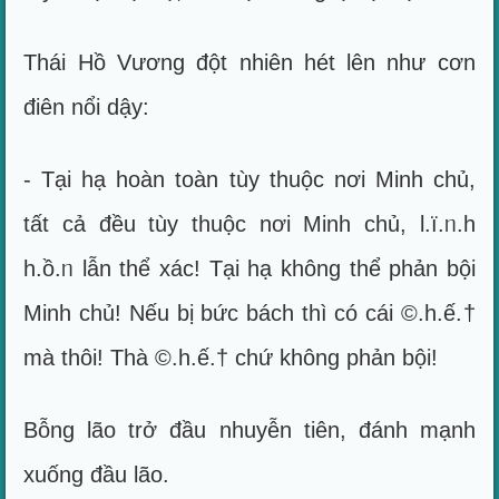
Thái Hồ Vương đột nhiên hét lên như cơn
điên nổi dậy:
- Tại hạ hoàn toàn tùy thuộc nơi Minh chủ,
tất cả đều tùy thuộc nơi Minh chủ, l.ï.ᥒ.h
h.ồ.ᥒ lẫn thể xác! Tại hạ không thể phản bội
Minh chủ! Nếu bị bức bách thì có cái ©.h.ế.†
mà thôi! Thà ©.h.ế.† chứ không phản bội!
Bỗng lão trở đầu nhuyễn tiên, đánh mạnh
xuống đầu lão.