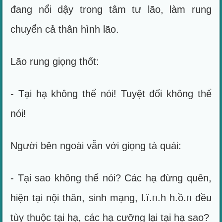
đang nổi dậy trong tâm tư lão, làm rung
chuyển cả thân hình lão.
Lão rung giọng thốt:
- Tại hạ không thể nói! Tuyệt đối không thể
nói!
Người bên ngoài vẫn với giọng tà quái:
- Tại sao không thể nói? Các hạ đừng quên,
hiện tại nội thân, sinh mạng, l.ï.ᥒ.h h.ồ.ᥒ đều
tùy thuộc tại hạ, các hạ cưỡng lại tại hạ sao?