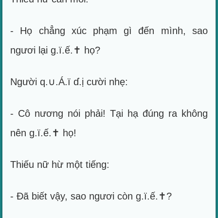
- Họ chẳng xúc phạm gì đến mình, sao
ngươi lại g.ï.ế.✝ họ?
Người q.∪.Á.ï ɗ.ị cười nhẹ:
- Cô nương nói phải! Tại hạ đúng ra không
nên g.ï.ế.✝ họ!
Thiếu nữ hừ một tiếng:
- Đã biết vậy, sao ngươi còn g.ï.ế.✝?