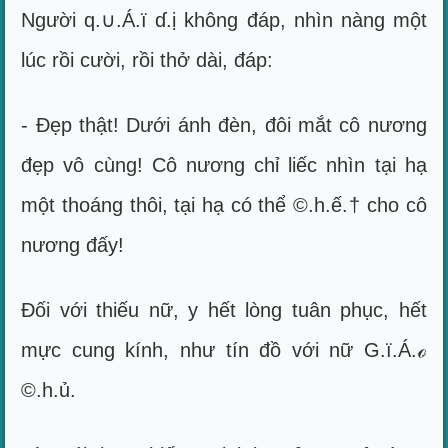
Người q.∪.Á.ï ɗ.ị không đáp, nhìn nàng một
lúc rồi cười, rồi thở dài, đáp:
- Đẹp thật! Dưới ánh đèn, đôi mắt cô nương
đẹp vô cùng! Cô nương chỉ liếc nhìn tại hạ
một thoáng thôi, tại hạ có thể ©.h.ế.† cho cô
nương đấy!
Đối với thiếu nữ, y hết lòng tuân phục, hết
mực cung kính, như tín đồ với nữ G.ï.Á.ℴ
©.h.ủ.