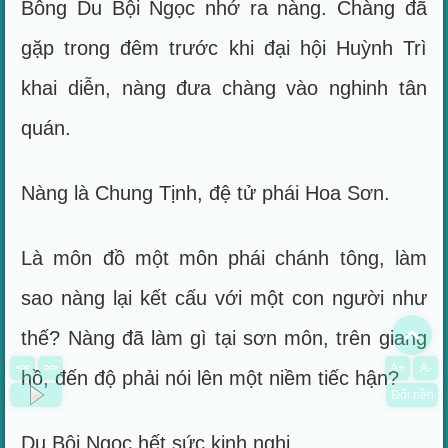
Bỗng Du Bội Ngọc nhớ ra nàng. Chàng đã
gặp trong đêm trước khi đại hội Huỳnh Trì
khai diễn, nàng đưa chàng vào nghinh tân
quán.
Nàng là Chung Tịnh, đệ tử phái Hoa Sơn.
Là môn đồ một môn phái chánh tông, làm
sao nàng lại kết cấu với một con người như
To
thế? Nàng đã làm gì tại sơn môn, trên giang
<<
>>
A+
A-
hồ, đến độ phải nói lên một niềm tiếc hận?
Đổi nền
Du Bội Ngọc hết sức kinh nghi.