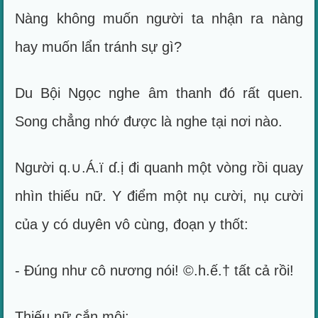
Nàng không muốn người ta nhận ra nàng
hay muốn lẩn tránh sự gì?
Du Bội Ngọc nghe âm thanh đó rất quen.
Song chẳng nhớ được là nghe tại nơi nào.
Người q.∪.Á.ï ɗ.ị đi quanh một vòng rồi quay
nhìn thiếu nữ. Y điểm một nụ cười, nụ cười
của y có duyên vô cùng, đoạn y thốt:
- Đúng như cô nương nói! ©.h.ế.† tất cả rồi!
Thiếu nữ cắn môi: