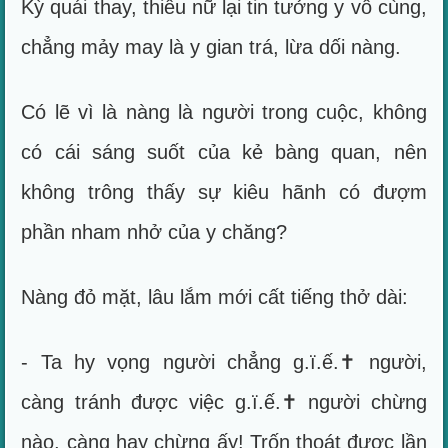
Kỳ quái thay, thiếu nữ lại tin tưởng y vô cùng,
chẳng mảy may là y gian trá, lừa dối nàng.
Có lẽ vì là nàng là người trong cuộc, không
có cái sáng suốt của kẻ bàng quan, nên
không trông thấy sự kiêu hãnh có đượm
phần nham nhở của y chăng?
Nàng đỏ mặt, lâu lắm mới cất tiếng thở dài:
- Ta hy vọng người chẳng g.ï.ế.✝ người,
càng tránh được việc g.ï.ế.✝ người chừng
nào, càng hay chừng ấy! Trốn thoát được lần