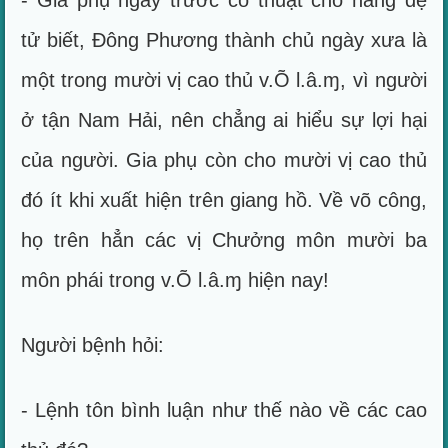
- Gia phụ ngày trước có thuật cho hàng đệ
tử biết, Đông Phương thành chủ ngày xưa là
một trong mười vị cao thủ v.Õ l.â.ɱ, vì người
ở tận Nam Hải, nên chẳng ai hiểu sự lợi hại
của người. Gia phụ còn cho mười vị cao thủ
đó ít khi xuất hiện trên giang hồ. Về võ công,
họ trên hẳn các vị Chưởng môn mười ba
môn phái trong v.Õ l.â.ɱ hiện nay!
Người bệnh hỏi:
- Lệnh tôn bình luận như thế nào về các cao