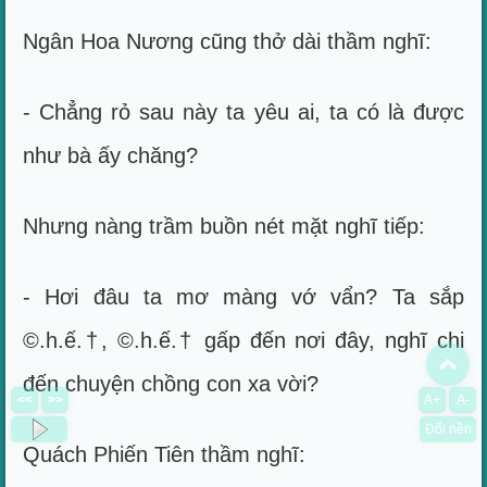
Ngân Hoa Nương cũng thở dài thầm nghĩ:
- Chẳng rỏ sau này ta yêu ai, ta có là được
như bà ấy chăng?
Nhưng nàng trầm buồn nét mặt nghĩ tiếp:
- Hơi đâu ta mơ màng vớ vẩn? Ta sắp
©.h.ế.†, ©.h.ế.† gấp đến nơi đây, nghĩ chi
To
đến chuyện chồng con xa vời?
<<
>>
A+
A-
Đổi nền
Quách Phiến Tiên thầm nghĩ: