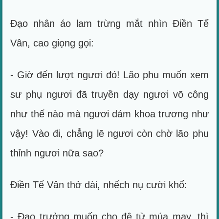
Đạo nhân áo lam trừng mắt nhìn Điền Tế
Vân, cao giọng gọi:
- Giờ đến lượt ngươi đó! Lão phu muốn xem
sư phụ ngươi đã truyền dạy ngươi võ công
như thế nào mà ngươi dám khoa trương như
vậy! Vào đi, chẳng lẽ ngươi còn chờ lão phu
thỉnh ngươi nữa sao?
Điền Tế Vân thở dài, nhếch nụ cười khổ:
- Đạo trưởng muốn cho đệ tử múa may, thì