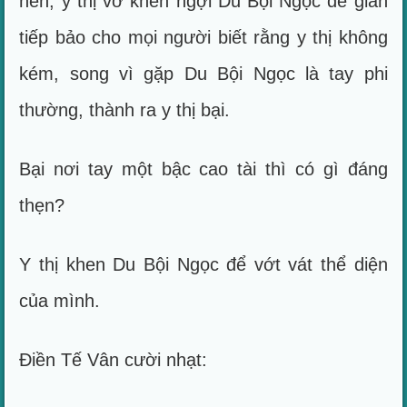
nên, y thị vờ khen ngợi Du Bội Ngọc để gián
tiếp bảo cho mọi người biết rằng y thị không
kém, song vì gặp Du Bội Ngọc là tay phi
thường, thành ra y thị bại.
Bại nơi tay một bậc cao tài thì có gì đáng
thẹn?
Y thị khen Du Bội Ngọc để vớt vát thể diện
của mình.
Điền Tế Vân cười nhạt: