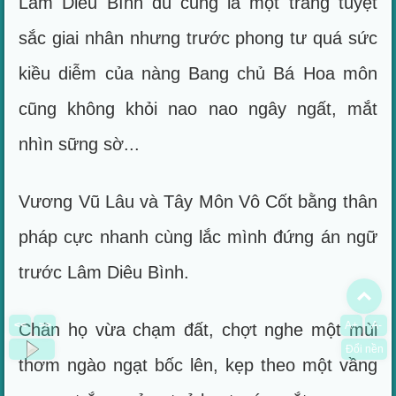
Lâm Diêu Bình dù cũng là một trang tuyệt
sắc giai nhân nhưng trước phong tư quá sức
kiều diễm của nàng Bang chủ Bá Hoa môn
cũng không khỏi nao nao ngây ngất, mắt
nhìn sững sờ...
Vương Vũ Lâu và Tây Môn Vô Cốt bằng thân
pháp cực nhanh cùng lắc mình đứng án ngữ
trước Lâm Diêu Bình.
To
<<
>>
A+
A-
Chân họ vừa chạm đất, chợt nghe một mùi
Đổi nền
thơm ngào ngạt bốc lên, kẹp theo một vầng