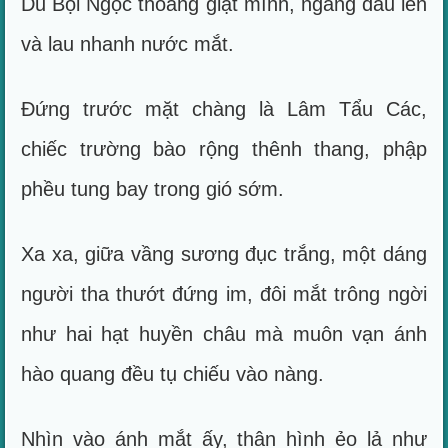
Du Bội Ngọc thoáng giật mình, ngẩng đầu lên
và lau nhanh nước mắt.
Đứng trước mặt chàng là Lâm Tẩu Các,
chiếc trường bào rộng thênh thang, phập
phều tung bay trong gió sớm.
Xa xa, giữa vầng sương đục trắng, một dáng
người tha thướt đứng im, đôi mắt trông ngời
như hai hạt huyền châu mà muôn vạn ánh
hào quang đều tụ chiếu vào nàng.
Nhìn vào ánh mắt ấy, thân hình ẻo lả như