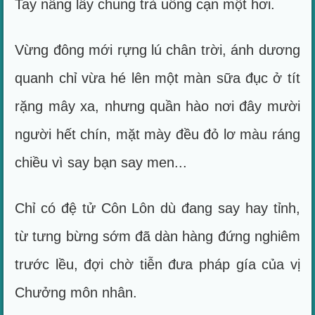
Tay nâng lấy chung trà uống cạn một hơi.
Vừng đông mới rựng lú chân trời, ánh dương
quanh chỉ vừa hé lên một màn sữa đục ở tít
rặng mây xa, nhưng quần hào nơi đây mười
người hết chín, mặt mày đều đỏ lơ màu ráng
chiều vì say bạn say men...
Chỉ có đệ tử Côn Lôn dù đang say hay tỉnh,
từ tưng bừng sớm đã dàn hàng đứng nghiêm
trước lều, đợi chờ tiễn đưa pháp gía của vị
Chưởng môn nhân.