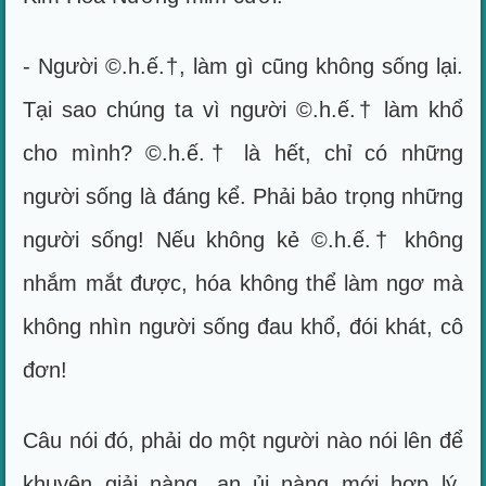
- Người ©.h.ế.†, làm gì cũng không sống lại.
Tại sao chúng ta vì người ©.h.ế.† làm khổ
cho mình? ©.h.ế.† là hết, chỉ có những
người sống là đáng kể. Phải bảo trọng những
người sống! Nếu không kẻ ©.h.ế.† không
nhắm mắt được, hóa không thể làm ngơ mà
không nhìn người sống đau khổ, đói khát, cô
đơn!
Câu nói đó, phải do một người nào nói lên để
khuyên giải nàng, an ủi nàng mới hợp lý.