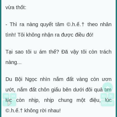
vừa thốt:
- Thì ra nàng quyết tâm ©.h.ế.† theo nhân
tình! Tôi không nhận ra được điều đó!
Tại sao tôi u ám thế? Đã vậy tôi còn trách
nàng...
Du Bội Ngọc nhìn nắm đất vàng còn ươn
To
ướt, nắm đất chôn giấu bên dưới đôi quả tim
<<
>>
A+
A-
lúc còn nhịp, nhịp chung một điệu, lúc
Đổi nền
©.h.ế.† không rời nhau!