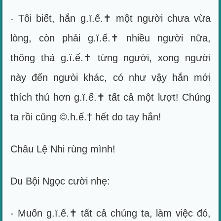
- Tôi biết, hắn g.ï.ế.✝ một người chưa vừa
lòng, còn phải g.ï.ế.✝ nhiều người nữa,
thông thả g.ï.ế.✝ từng người, xong người
này đến ngưòi khác, có như vậy hắn mới
thích thú hơn g.ï.ế.✝ tất cả một lượt! Chúng
ta rồi cũng ©.h.ế.† hết do tay hắn!
Châu Lệ Nhi rùng mình!
Du Bội Ngọc cười nhẹ:
- Muốn g.ï.ế.✝ tất cả chúng ta, làm việc đó,