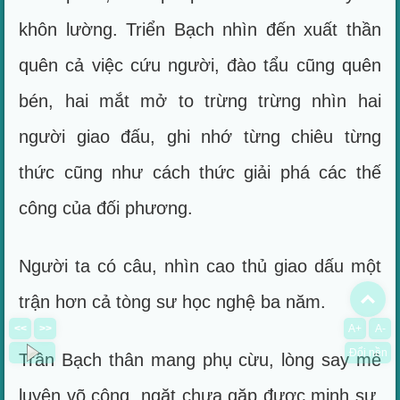
khôn lường. Triển Bạch nhìn đến xuất thần
quên cả việc cứu người, đào tẩu cũng quên
bén, hai mắt mở to trừng trừng nhìn hai
người giao đấu, ghi nhớ từng chiêu từng
thức cũng như cách thức giải phá các thế
công của đối phương.
Người ta có câu, nhìn cao thủ giao dấu một
To
trận hơn cả tòng sư học nghệ ba năm.
<<
>>
A+
A-
Đổi nền
Trần Bạch thân mang phụ cừu, lòng say mê
luyện võ công, ngặt chưa gặp được minh sư,