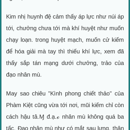
Kim nhị huynh đệ cảm thấy áp lực như núi áp
tới, chưởng chưa tới mà khí huyệt như muốn
chạy loạn. trong huyệt mạch, muốn cử kiếm
để hóa giải mà tay thì thiếu khí lực, xem đã
thấy sắp tán mạng dưới chưởng, trảo của
đạo nhân mù.
May sao chiêu "Kình phong chiết thảo" của
Phàm Kiệt cũng vừa tới nơi, mũi kiếm chỉ còn
cách hậu tâ.Ɱ đ.ạ.ℴ nhân mù không quá ba
tấc. Đạo nhân mù như có mắt sau lưng, thân