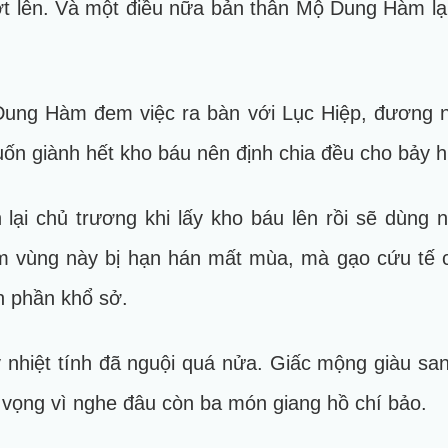
t lên. Và một điều nữa bản thân Mộ Dung Hàm lại
ng Hàm đem việc ra bàn với Lục Hiệp, đương nhi
ốn giành hết kho báu nên định chia đều cho bảy 
lại chủ trương khi lấy kho báu lên rồi sẽ dùng n
năm vùng này bị hạn hán mất mùa, mà gạo cứu tế
n phần khổ sở.
hiệt tính đã nguội quá nửa. Giấc mộng giàu san
 vọng vì nghe đâu còn ba món giang hồ chí bảo.