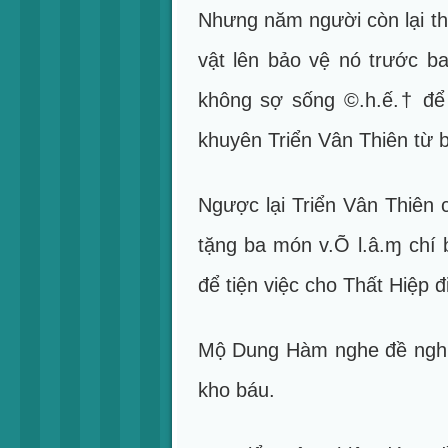
Nhưng năm người còn lại th
vật lên bảo vệ nó trước b
không sợ sống ©.h.ế.† để 
khuyên Triển Vân Thiên từ b
Ngược lại Triển Vân Thiên 
tặng ba món v.Õ l.â.ɱ chí 
để tiện việc cho Thất Hiệp đ
Mộ Dung Hàm nghe đề nghị 
kho báu.