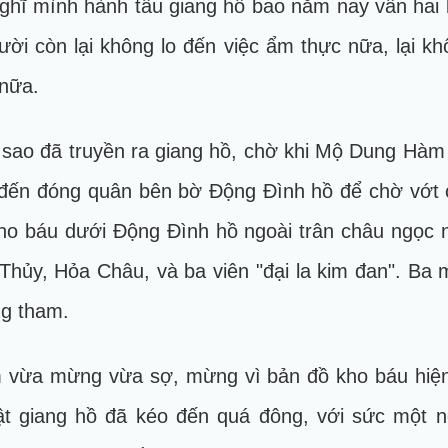
ghĩ mình hành tẩu giang hồ bao năm nay vẫn hai 
ười còn lại không lo đến việc ẩm thực nữa, lại k
 nữa.
ì sao đã truyền ra giang hồ, chờ khi Mộ Dung Hàm
ồ đến đóng quân bên bờ Động Đình hồ để chờ vớ
kho báu dưới Động Đình hồ ngoài trân châu ngọc 
Thủy, Hỏa Châu, và ba viên "đại la kim đan". Ba 
ng tham.
vừa mừng vừa sợ, mừng vì bản đồ kho báu hiện ở
vật giang hồ đã kéo đến quá đông, với sức một 