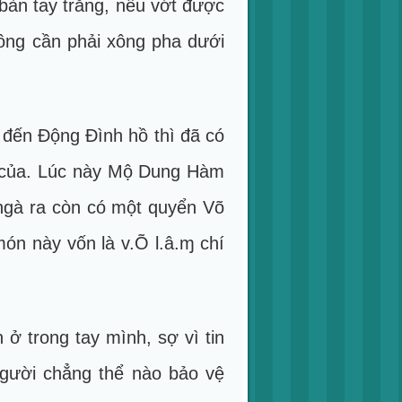
bàn tay trắng, nếu vớt được
hông cần phải xông pha dưới
 đến Động Đình hồ thì đã có
t của. Lúc này Mộ Dung Hàm
ngà ra còn có một quyển Võ
món này vốn là v.Õ l.â.ɱ chí
 trong tay mình, sợ vì tin
người chẳng thể nào bảo vệ