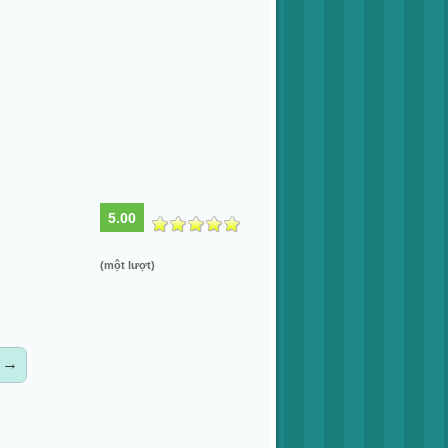
5.00
(một lượt)
→