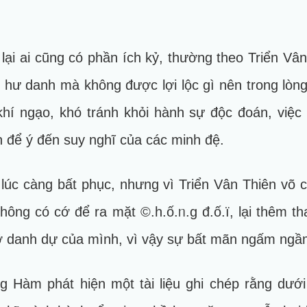
lại ai cũng có phần ích kỷ, thường theo Triển Vâ
t hư danh mà không được lợi lộc gì nên trong lòn
hí ngạo, khó tránh khỏi hành sự độc đoán, việc
 để ý đến suy nghĩ của các minh đệ.
lúc càng bất phục, nhưng vì Triển Vân Thiên võ 
không có cớ để ra mặt ©.h.ố.ᥒ.g đ.ố.ï, lại thêm t
ỡ danh dự của mình, vì vậy sự bất mãn ngấm ngầm
g Hàm phát hiện một tài liệu ghi chép rằng dướ