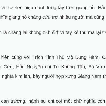
 vô tư nên hiệp danh lừng lẫy trên giang hồ. Hắ
hĩa giang hồ chàng cứu trợ nhiều người mà cũng đắ
là chàng lại không ©.h.ế.† vì tay kẻ thù mà lại 
 Thiên cùng với Trích Tinh Thủ Mộ Dung Hàm,
m Cửu, Hỗn Nguyên chỉ Tư Không Tấn, Bá Vươ
 nghĩa kim lan, bảy người hợp xưng Giang Nam thấ
 can trường, hành sự chỉ coi một chữ nghĩa còn 