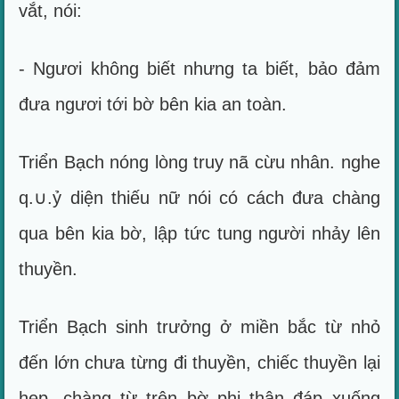
vắt, nói:
- Ngươi không biết nhưng ta biết, bảo đảm
đưa ngươi tới bờ bên kia an toàn.
Triển Bạch nóng lòng truy nã cừu nhân. nghe
q.∪.ỷ diện thiếu nữ nói có cách đưa chàng
qua bên kia bờ, lập tức tung người nhảy lên
thuyền.
Triển Bạch sinh trưởng ở miền bắc từ nhỏ
đến lớn chưa từng đi thuyền, chiếc thuyền lại
hẹp, chàng từ trên bờ phi thân đáp xuống