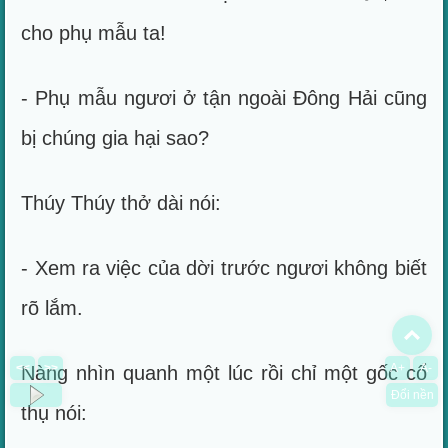
cho phụ mẫu ta!
- Phụ mẫu ngươi ở tận ngoài Đông Hải cũng
bị chúng gia hại sao?
Thúy Thúy thở dài nói:
- Xem ra việc của dời trước ngươi không biết
rõ lắm.
To
<<
>>
A+
A-
Nàng nhìn quanh một lúc rồi chỉ một gốc cổ
Đổi nền
thụ nói: