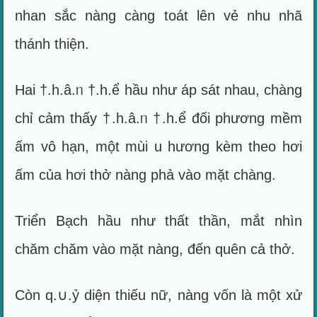
nhan sắc nàng càng toát lên vẻ nhu nhã
thánh thiện.
Hai †.h.â.ᥒ †.h.ể hầu như áp sát nhau, chàng
chỉ cảm thấy †.h.â.ᥒ †.h.ể đối phương mềm
ấm vô hạn, một mùi u hương kèm theo hơi
ấm của hơi thở nàng phả vào mặt chàng.
Triển Bạch hầu như thất thần, mắt nhìn
chăm chăm vào mặt nàng, đến quên cả thở.
Còn q.∪.ỷ diện thiếu nữ, nàng vốn là một xử