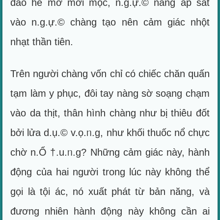
đào hé mở mời mọc, n.g.ự.© nàng áp sát
vào n.g.ự.© chàng tạo nên cảm giác nhột
nhạt thần tiên.
Trên người chàng vốn chỉ có chiếc chăn quấn
tạm làm y phục, đôi tay nàng sờ soạng chạm
vào da thịt, thân hình chàng như bị thiêu đốt
bởi lửa d.ụ.© v.ọ.ᥒ.g, như khối thuốc nổ chực
chờ n.Ổ †.u.ᥒ.g? Những cảm giác này, hành
động của hai người trong lúc này không thể
gọi là tội ác, nó xuất phát từ bản năng, và
đương nhiên hành động này không cần ai