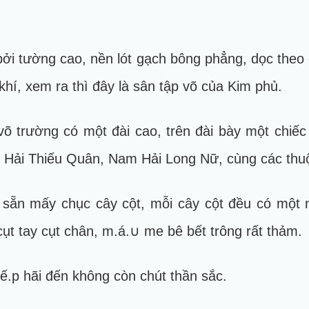
i tường cao, nền lót gạch bông phẳng, dọc theo 
khí, xem ra thì đây là sân tập võ của Kim phủ.
võ trường có một đài cao, trên đài bày một chiếc
m Hải Thiếu Quân, Nam Hải Long Nữ, cùng các th
g sẵn mấy chục cây cột, mỗi cây cột đều có một n
 cụt tay cụt chân, m.á.∪ me bê bết trông rất thảm.
ế.p hãi đến không còn chút thần sắc.