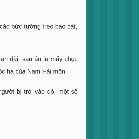
các bức tường treo bao cát,
 án dài, sau án là mấy chục
uộc hạ của Nam Hải môn.
gười bị trói vào đó, một số