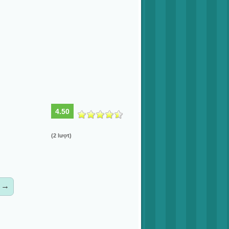
4.50
(2 lượt)
→