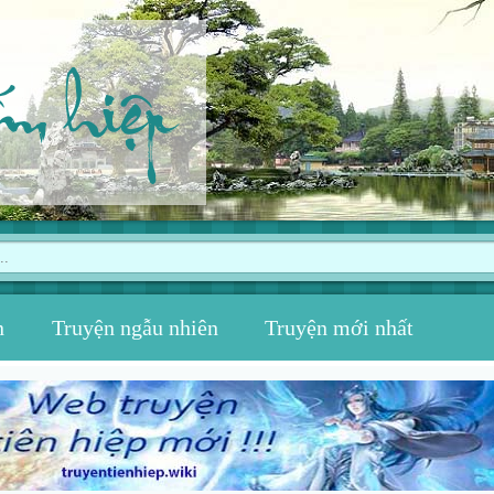
ếm hiệp
n
Truyện ngẫu nhiên
Truyện mới nhất