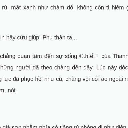
 rú, mặt xanh như chàm đổ, không còn tị hiềm g
 xin hãy cứu giúp! Phụ thân ta...
à chẳng quan tâm đến sự sống ©.h.ế.† của Than
hững người đã theo chàng đến đây. Lúc này độ
g lực đã phục hồi như cũ, chàng vội cởi áo ngoài
m, nói:
n giả sơn nhằm phía có tiếng rú phóng đi như điện 