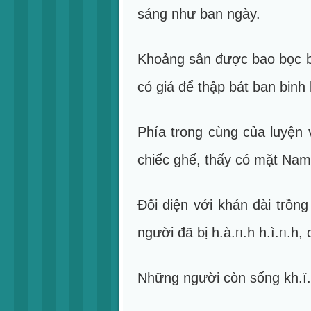
sáng như ban ngày.
Khoảng sân được bao bọc bở
có giá để thập bát ban binh 
Phía trong cùng của luyện 
chiếc ghế, thấy có mặt Na
Đối diện với khán đài trồn
người đã bị h.à.ᥒ.h h.ì.ᥒ.h,
Những người còn sống kh.ï.