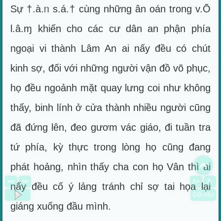
Sự †.à.ᥒ s.á.† cùng những ân oán trong v.Õ
l.â.ɱ khiến cho các cư dân an phận phía
ngoại vi thành Lâm An ai nấy đều có chút
kinh sợ, đối với những người vận đồ võ phục,
họ đều ngoảnh mặt quay lưng coi như không
thấy, binh lính ở cửa thành nhiều người cũng
đã đứng lên, đeo gươm vác giáo, đi tuần tra
tứ phía, kỳ thực trong lòng họ cũng đang
To
phát hoảng, nhìn thấy cha con họ Vân thì ai
<<
>>
A+
A-
nấy đều cố ý lảng tránh chỉ sợ tai họa lại
Đổi nền
giáng xuống đầu mình.