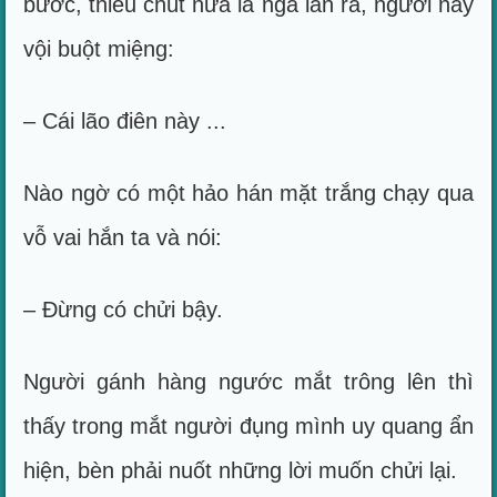
bước, thiếu chút nữa là ngã lăn ra, người này
vội buột miệng:
– Cái lão điên này ...
Nào ngờ có một hảo hán mặt trắng chạy qua
vỗ vai hắn ta và nói:
– Đừng có chửi bậy.
Người gánh hàng ngước mắt trông lên thì
thấy trong mắt người đụng mình uy quang ẩn
hiện, bèn phải nuốt những lời muốn chửi lại.