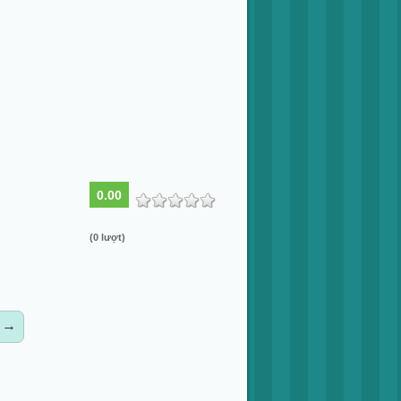
0.00
(0 lượt)
→