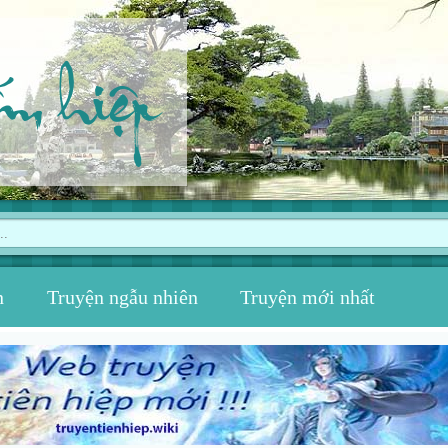
ếm hiệp
n
Truyện ngẫu nhiên
Truyện mới nhất