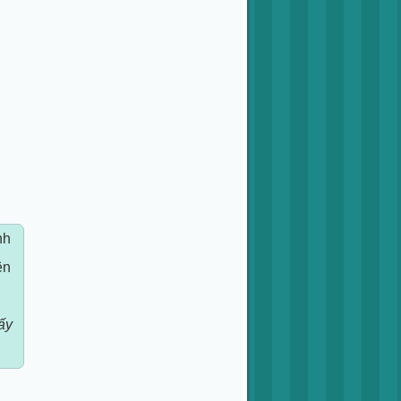
nh
ên
ấy