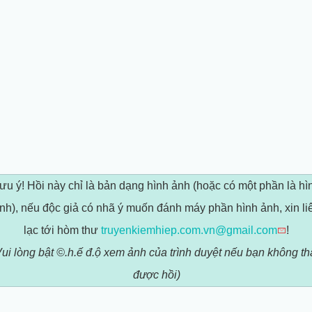
ưu ý! Hồi này chỉ là bản dạng hình ảnh (hoặc có một phần là hì
nh), nếu độc giả có nhã ý muốn đánh máy phần hình ảnh, xin li
lạc tới hòm thư
truyenkiemhiep.com.vn@gmail.com
!
Vui lòng bật ©.h.ế đ.ộ xem ảnh của trình duyệt nếu bạn không th
được hồi)