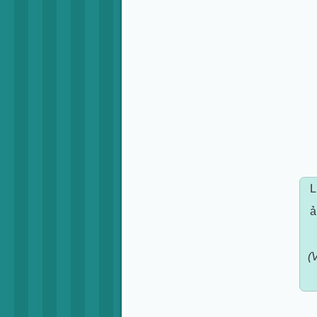
L
ả
(