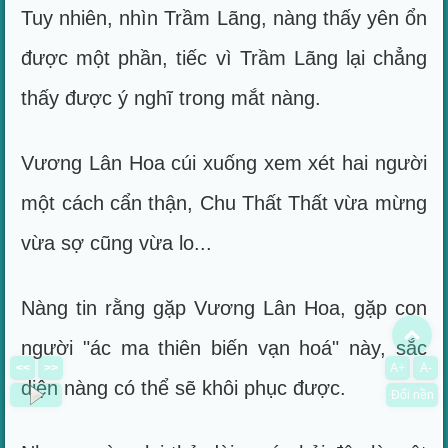
Tuy nhiên, nhìn Trầm Lãng, nàng thấy yên ổn
được một phần, tiếc vì Trầm Lãng lại chẳng
thấy được ý nghĩ trong mắt nàng.
Vương Lân Hoa cúi xuống xem xét hai người
một cách cẩn thận, Chu Thất Thất vừa mừng
vừa sợ cũng vừa lo...
Nàng tin rằng gặp Vương Lân Hoa, gặp con
To
người "ác ma thiên biến vạn hoá" này, sắc
<<
>>
A+
A-
diện nàng có thể sẽ khôi phục được.
Đổi nền