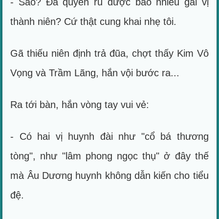
- Sao? Đã quyến rũ được bao nhiêu gái vị
thành niên? Cứ thật cung khai nhẹ tôi.
Gã thiếu niên định trả đũa, chợt thấy Kim Vô
Vọng và Trầm Lãng, hắn vội bước ra...
Ra tới bàn, hắn vòng tay vui vẻ:
- Có hai vị huynh đài như "cổ bá thương
tòng", như "lâm phong ngọc thụ" ở đây thế
mà Âu Dương huynh không dẫn kiến cho tiểu
đệ.