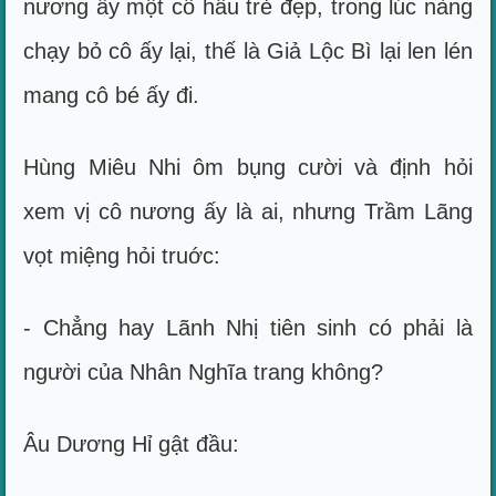
nương ấy một cô hầu trẻ đẹp, trong lúc nàng
chạy bỏ cô ấy lại, thế là Giả Lộc Bì lại len lén
mang cô bé ấy đi.
Hùng Miêu Nhi ôm bụng cười và định hỏi
xem vị cô nương ấy là ai, nhưng Trầm Lãng
vọt miệng hỏi truớc:
- Chẳng hay Lãnh Nhị tiên sinh có phải là
người của Nhân Nghĩa trang không?
Âu Dương Hỉ gật đầu: