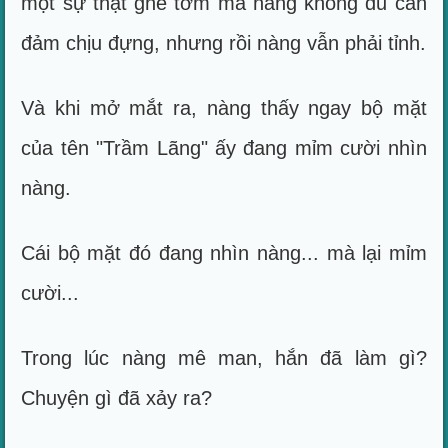
một sự thật ghê tởm mà nàng không đủ can
đảm chịu đựng, nhưng rồi nàng vẫn phải tỉnh.
Và khi mở mắt ra, nàng thấy ngay bộ mặt
của tên "Trầm Lãng" ấy đang mỉm cười nhìn
nàng.
Cái bộ mặt đó đang nhìn nàng... mà lại mỉm
cười...
Trong lúc nàng mê man, hắn đã làm gì?
Chuyện gì đã xảy ra?