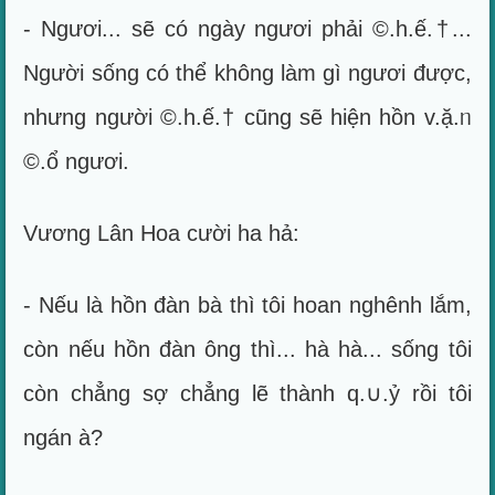
- Ngươi... sẽ có ngày ngươi phải ©.h.ế.†...
Người sống có thể không làm gì ngươi được,
nhưng người ©.h.ế.† cũng sẽ hiện hồn v.ặ.ᥒ
©.ổ ngươi.
Vương Lân Hoa cười ha hả:
- Nếu là hồn đàn bà thì tôi hoan nghênh lắm,
còn nếu hồn đàn ông thì... hà hà... sống tôi
còn chẳng sợ chẳng lẽ thành q.∪.ỷ rồi tôi
ngán à?