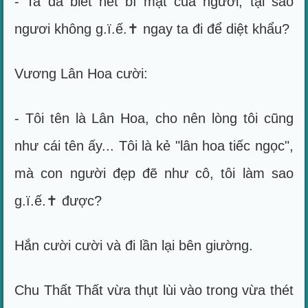
- Ta đã biết hết bí mật của ngươi, tại sao
ngươi không g.ï.ế.✝ ngay ta đi để diệt khẩu?
Vương Lân Hoa cười:
- Tôi tên là Lân Hoa, cho nên lòng tôi cũng
như cái tên ấy... Tôi là kẻ "lân hoa tiếc ngọc",
mà con người đẹp đẽ như cô, tôi làm sao
g.ï.ế.✝ được?
Hắn cười cười và đi lần lại bên giường.
Chu Thất Thất vừa thụt lùi vào trong vừa thét