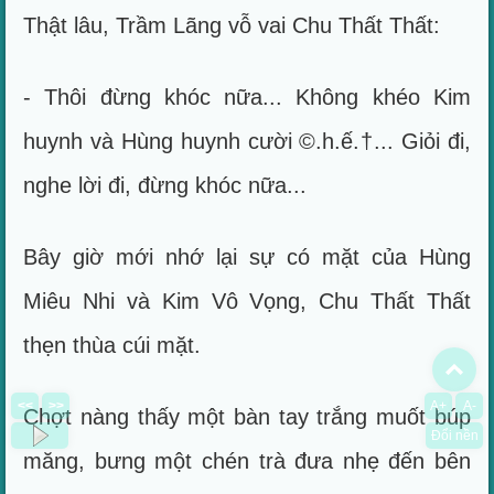
Thật lâu, Trầm Lãng vỗ vai Chu Thất Thất:
- Thôi đừng khóc nữa... Không khéo Kim
huynh và Hùng huynh cười ©.h.ế.†... Giỏi đi,
nghe lời đi, đừng khóc nữa...
Bây giờ mới nhớ lại sự có mặt của Hùng
Miêu Nhi và Kim Vô Vọng, Chu Thất Thất
thẹn thùa cúi mặt.
To
<<
>>
A+
A-
Chợt nàng thấy một bàn tay trắng muốt búp
Đổi nền
măng, bưng một chén trà đưa nhẹ đến bên