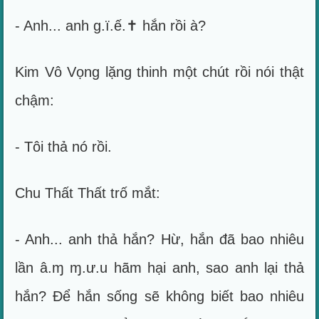
- Anh... anh g.ï.ế.✝ hắn rồi à?
Kim Vô Vọng lặng thinh một chút rồi nói thật
chậm:
- Tôi thả nó rồi.
Chu Thất Thất trố mắt:
- Anh... anh thả hắn? Hừ, hắn đã bao nhiêu
lần â.ɱ ɱ.ư.u hãm hại anh, sao anh lại thả
hắn? Để hắn sống sẽ không biết bao nhiêu