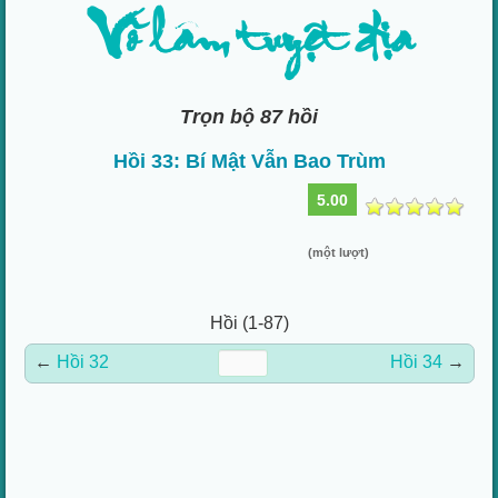
Võ lâm tuyệt địa
Trọn bộ 87 hồi
Hồi 33: Bí Mật Vẫn Bao Trùm
5.00
(một lượt)
Hồi (1-87)
←
Hồi 32
Hồi 34
→