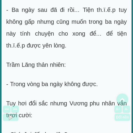
- Ba ngày sau đã đi rồi... Tiện th.ï.ế.p tuy
không gấp nhưng cũng muốn trong ba ngày
này tính chuyện cho xong để... để tiện
th.ï.ế.p được yên lòng.
Trầm Lãng thản nhiên:
- Trong vòng ba ngày không được.
To
Tuy hơi đổi sắc nhưng Vương phu nhân vẫn
<<
>>
A+
A-
tươi cười:
Đổi nền