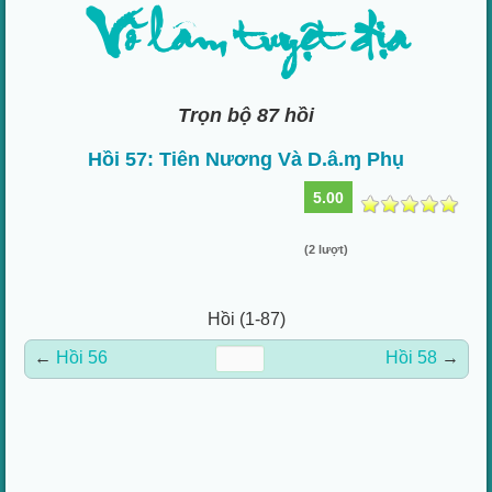
Võ lâm tuyệt địa
Trọn bộ 87 hồi
Hồi 57: Tiên Nương Và D.â.ɱ Phụ
5.00
(2 lượt)
Hồi (1-87)
←
Hồi 56
Hồi 58
→