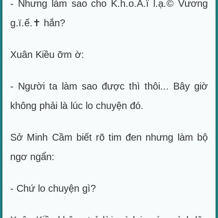
- Nhưng làm sao cho K.h.o.Á.ï l.ạ.© Vương
g.ï.ế.✝ hắn?
Xuân Kiều ỡm ờ:
- Người ta làm sao được thì thôi... Bây giờ
không phải là lúc lo chuyện đó.
Sở Minh Cầm biết rõ tim đen nhưng làm bộ
ngơ ngẩn:
- Chứ lo chuyện gì?