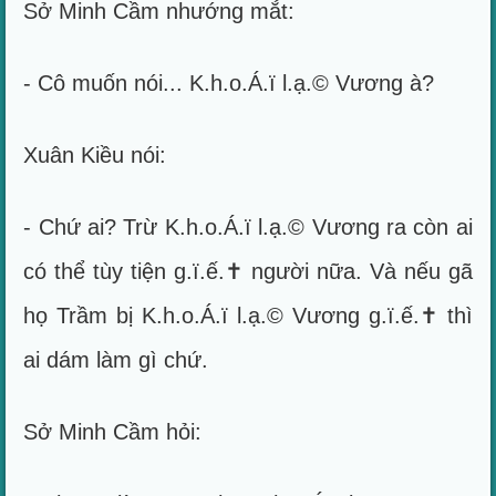
Sở Minh Cầm nhướng mắt:
- Cô muốn nói... K.h.o.Á.ï l.ạ.© Vương à?
Xuân Kiều nói:
- Chứ ai? Trừ K.h.o.Á.ï l.ạ.© Vương ra còn ai
có thể tùy tiện g.ï.ế.✝ người nữa. Và nếu gã
họ Trầm bị K.h.o.Á.ï l.ạ.© Vương g.ï.ế.✝ thì
ai dám làm gì chứ.
Sở Minh Cầm hỏi: