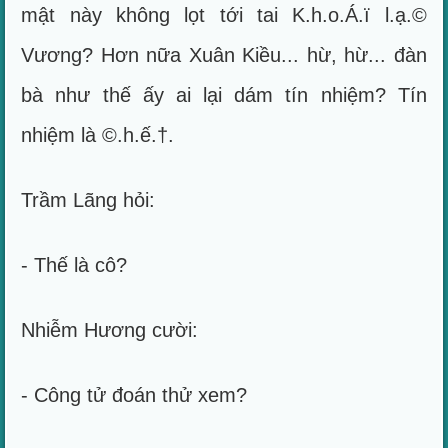
mật này không lọt tới tai K.h.o.Á.ï l.ạ.©
Vương? Hơn nữa Xuân Kiều... hừ, hừ... đàn
bà như thế ấy ai lại dám tín nhiệm? Tín
nhiệm là ©.h.ế.†.
Trầm Lãng hỏi:
- Thế là cô?
Nhiễm Hương cười:
- Công tử đoán thử xem?