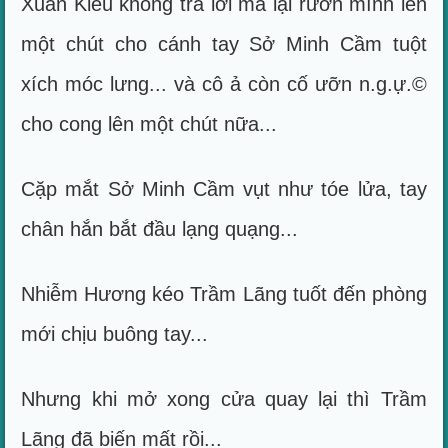
Xuân Kiều không trả lời mà lại rướn mình lên
một chút cho cánh tay Sở Minh Cầm tuột
xích móc lưng... và cô ả còn cố ưỡn n.g.ự.©
cho cong lên một chút nữa...
Cặp mắt Sở Minh Cầm vụt như tóe lửa, tay
chân hắn bắt đầu lạng quạng...
Nhiễm Hương kéo Trầm Lãng tuốt đến phòng
mới chịu buông tay...
Nhưng khi mở xong cửa quay lại thì Trầm
Lãng đã biến mất rồi...