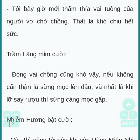
- Tôi bây giờ mới thấm thía vai tuồng của
người vợ chờ chồng. Thật là khó chịu hết
sức.
Trầm Lãng mỉm cười:
- Đóng vai chồng cũng khó vậy, nếu không
cẩn thận là sừng mọc lên đầu, và nhất là khi
lỡ say rượu thì sừng càng mọc gấp.
To
<<
>>
A+
A-
Nhiễm Hương bật cười:
Đổi nền