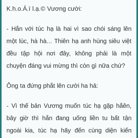
K.h.o.Á.ï l.ạ.© Vương cười:
- Hắn với túc hạ là hai vì sao chói sáng lên
một lúc, hà hà... Thiên hạ anh hùng siêu việt
đều tập hội nơi đây, không phải là một
chuyện đáng vui mừng thì còn gì nữa chứ?
Ông ta đứng phắt lên cười ha hả:
- Vì thế bản Vương muốn túc hạ gặp hắên,
bây giờ thì hắn đang uống liền tu bất tận
ngoài kia, túc hạ hãy đến cùng diện kiến