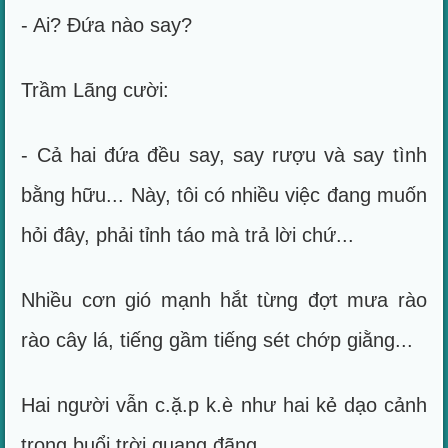
- Ai? Đứa nào say?
Trầm Lãng cười:
- Cả hai đứa đều say, say rượu và say tình
bằng hữu... Này, tôi có nhiều việc đang muốn
hỏi đây, phải tỉnh táo mà trả lời chứ...
Nhiều cơn gió mạnh hắt từng đợt mưa rào
rào cây lá, tiếng gầm tiếng sét chớp giằng...
Hai người vẫn c.ặ.p k.è như hai kẻ dạo cảnh
trong buổi trời quang đãng.