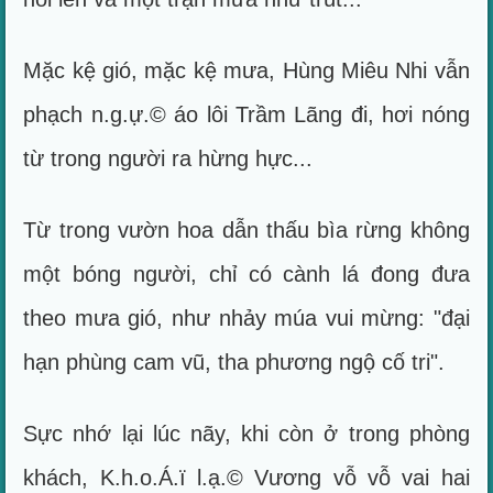
Mặc kệ gió, mặc kệ mưa, Hùng Miêu Nhi vẫn
phạch n.g.ự.© áo lôi Trầm Lãng đi, hơi nóng
từ trong người ra hừng hực...
Từ trong vườn hoa dẫn thấu bìa rừng không
một bóng người, chỉ có cành lá đong đưa
theo mưa gió, như nhảy múa vui mừng: "đại
hạn phùng cam vũ, tha phương ngộ cố tri".
Sực nhớ lại lúc nãy, khi còn ở trong phòng
khách, K.h.o.Á.ï l.ạ.© Vương vỗ vỗ vai hai