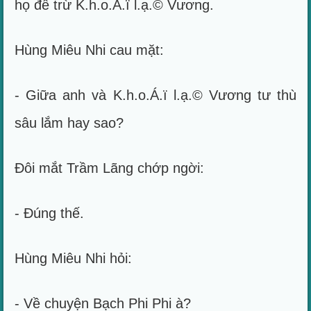
họ để trừ K.h.o.Á.ï l.ạ.© Vương.
Hùng Miêu Nhi cau mặt:
- Giữa anh và K.h.o.Á.ï l.ạ.© Vương tư thù
sâu lắm hay sao?
Đôi mắt Trầm Lãng chớp ngời:
- Đúng thế.
Hùng Miêu Nhi hỏi:
- Về chuyện Bạch Phi Phi à?