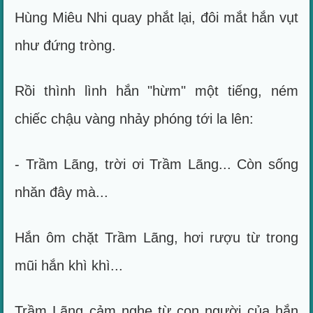
Hùng Miêu Nhi quay phắt lại, đôi mắt hắn vụt
như đứng tròng.
Rồi thình lình hắn "hừm" một tiếng, ném
chiếc chậu vàng nhảy phóng tới la lên:
- Trầm Lãng, trời ơi Trầm Lãng... Còn sống
nhăn đây mà...
Hắn ôm chặt Trầm Lãng, hơi rượu từ trong
mũi hắn khì khì...
Trầm Lãng cảm nghe từ con người của hắn