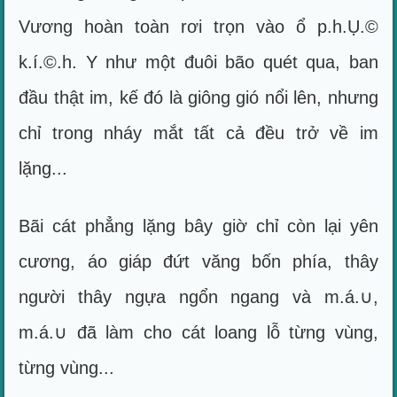
Vương hoàn toàn rơi trọn vào ổ p.h.Ụ.©
k.í.©.h. Y như một đuôi bão quét qua, ban
đầu thật im, kế đó là giông gió nổi lên, nhưng
chỉ trong nháy mắt tất cả đều trở về im
lặng...
Bãi cát phẳng lặng bây giờ chỉ còn lại yên
cương, áo giáp đứt văng bốn phía, thây
người thây ngựa ngổn ngang và m.á.∪,
m.á.∪ đã làm cho cát loang lỗ từng vùng,
từng vùng...