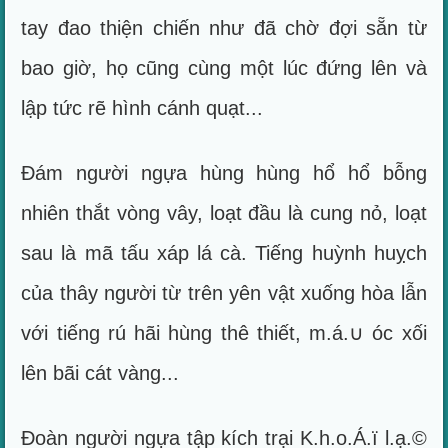
tay đao thiện chiến như đã chờ đợi sẵn từ
bao giờ, họ cũng cùng một lúc đứng lên và
lập tức rẽ hình cánh quạt...
Đám người ngựa hùng hùng hổ hổ bỗng
nhiên thắt vòng vây, loạt đầu là cung nỏ, loạt
sau là mã tấu xáp lá cà. Tiếng huỳnh huỵch
của thây người từ trên yên vật xuống hòa lẫn
với tiếng rú hãi hùng thê thiết, m.á.∪ óc xối
lên bãi cát vàng...
Đoàn người ngựa tập kích trại K.h.o.Á.ï l.ạ.©