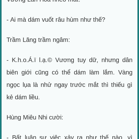
- Ai mà dám vuốt râu hùm như thế?
Trầm Lãng trầm ngâm:
- K.h.o.Á.ï l.ạ.© Vương tuy dữ, nhưng dân
biên giới cũng có thể dám làm lắm. Vàng
ngọc lụa là nhử ngay trước mắt thì thiếu gì
kẻ dám liều.
Hùng Miêu Nhi cười:
- Bất luận sự việc xảy ra như thế nào, vì