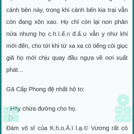
cánh bên này, trong khi cánh bên kia trại vẫn
còn đang xôn xao. Họ chỉ còn lại non phân
nửa nhưng họ c.h.ï.ế.ᥒ đ.ấ.∪ vẫn y như khi
mới đến, cho tới khi từ xa xa có tiếng còi giục
giã họ mới chịu quay đầu ngựa về nơi xuất
phát...
Gã Cấp Phong đệ nhất hô to:
To
- Hãy chừa đường cho họ.
<<
>>
A+
A-
Đổi nền
Đám võ sĩ của K.h.o.Á.ï l.ạ.© Vương rất có