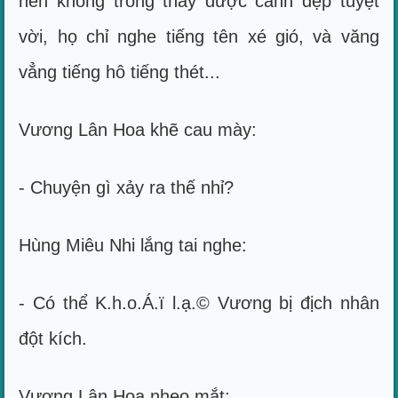
nên không trông thấy được cảnh đẹp tuyệt
vời, họ chỉ nghe tiếng tên xé gió, và văng
vẳng tiếng hô tiếng thét...
Vương Lân Hoa khẽ cau mày:
- Chuyện gì xảy ra thế nhỉ?
Hùng Miêu Nhi lắng tai nghe:
- Có thể K.h.o.Á.ï l.ạ.© Vương bị địch nhân
đột kích.
Vương Lân Hoa nheo mắt: