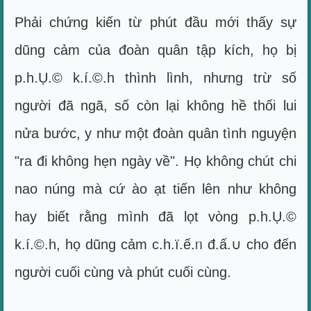
Phải chứng kiến từ phút đầu mới thấy sự
dũng cảm của đoàn quân tập kích, họ bị
p.h.Ụ.© k.í.©.h thình lình, nhưng trừ số
người đã ngã, số còn lại không hề thối lui
nửa bước, y như một đoàn quân tình nguyện
"ra đi không hẹn ngày về". Họ không chút chi
nao núng mà cứ ào ạt tiến lên như không
hay biết rằng mình đã lọt vòng p.h.Ụ.©
k.í.©.h, họ dũng cảm c.h.ï.ế.ᥒ đ.ấ.∪ cho đến
người cuối cùng và phút cuối cùng.