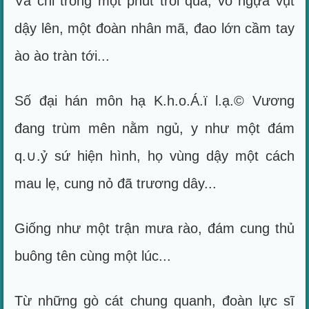
Và chỉ trong một phút trôi qua, vó ngựa vụt
dậy lên, một đoàn nhân mã, đao lớn cầm tay
ào ào tràn tới...
Số đại hán môn hạ K.h.o.Á.ï l.ạ.© Vương
đang trùm mên nằm ngủ, y như một đám
q.∪.ỷ sứ hiện hình, họ vùng dậy một cách
mau lẹ, cung nỏ đã trương dây...
Giống như một trận mưa rào, đám cung thủ
buông tên cùng một lúc...
Từ những gò cát chung quanh, đoàn lực sĩ