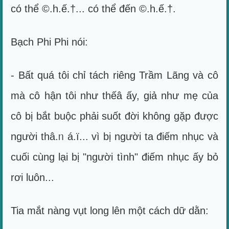
có thể ©.h.ế.†... có thể đến ©.h.ế.†.
Bạch Phi Phi nói:
- Bất quá tôi chỉ tách riêng Trầm Lãng và cô
mà cô hận tôi như thếâ ấy, giả như mẹ của
cô bị bắt buộc phải suốt đời không gặp được
người thâ.ᥒ á.ï... vì bị người ta điếm nhục và
cuối cùng lại bị "người tình" điếm nhục ấy bỏ
rơi luôn...
Tia mắt nàng vụt long lên một cách dữ dằn: