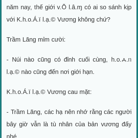
năm nay, thế giới v.Õ l.â.ɱ có ai so sánh kịp
với K.h.o.Á.ï l.ạ.© Vương không chứ?
Trầm Lãng mỉm cười:
- Núi nào cũng có đỉnh cuối cùng, h.o.⩜.ᥒ
l.ạ.© nào cũng đến nơi giới hạn.
K.h.o.Á.ï l.ạ.© Vương cau mặt:
- Trầm Lãng, các hạ nên nhớ rằng các người
bây giờ vẫn là tù nhân của bản vương đấy
nhé.