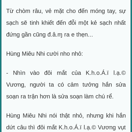
Từ chòm râu, vẻ mặt cho đến móng tay, sự
sạch sẽ tinh khiết đến đỗi một kẻ sạch nhất
đứng gần cũng đ.â.ɱ ra e thẹn...
Hùng Miêu Nhi cười nho nhỏ:
- Nhìn vào đôi mắt của K.h.o.Á.ï l.ạ.©
Vương, người ta có cảm tưởng hắn sửa
soạn ra trận hơn là sửa soạn làm chú rể.
Hùng Miêu Nhi nói thật nhỏ, nhưng khi hắn
dứt câu thì đôi mắt K.h.o.Á.ï l.ạ.© Vương vụt