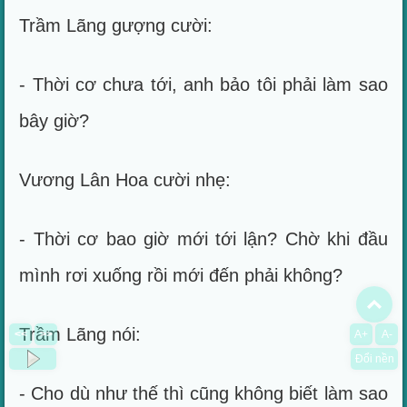
Trầm Lãng gượng cười:
- Thời cơ chưa tới, anh bảo tôi phải làm sao
bây giờ?
Vương Lân Hoa cười nhẹ:
- Thời cơ bao giờ mới tới lận? Chờ khi đầu
mình rơi xuống rồi mới đến phải không?
To
Trầm Lãng nói:
<<
>>
A+
A-
Đổi nền
- Cho dù như thế thì cũng không biết làm sao