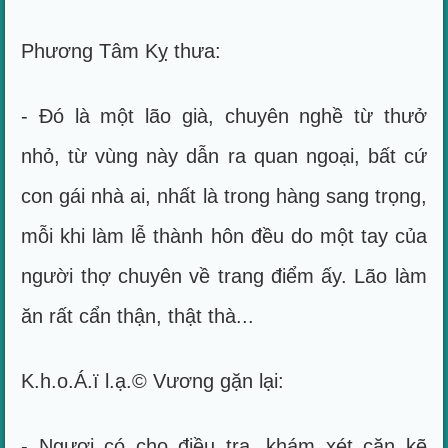
Phương Tâm Kỵ thưa:
- Đó là một lão già, chuyên nghề từ thưở
nhỏ, từ vùng này dẫn ra quan ngoại, bất cứ
con gái nhà ai, nhất là trong hàng sang trọng,
mỗi khi làm lễ thành hôn đều do một tay của
người thợ chuyên về trang điểm ấy. Lão làm
ăn rất cẩn thận, thật thà...
K.h.o.Á.ï l.ạ.© Vương gặn lại:
- Ngươi có cho điều tra, khám xét cặn kẽ