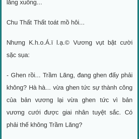
lắng xuống...
Chu Thất Thất toát mồ hôi...
Nhưng K.h.o.Á.ï l.ạ.© Vương vụt bật cười
sặc sụa:
- Ghen rồi... Trầm Lãng, đang ghen đấy phải
không? Hà hà... vừa ghen tức sự thành công
của bản vương lại vừa ghen tức vì bản
vương cưới được giai nhân tuyệt sắc. Có
phải thế không Trầm Lãng?