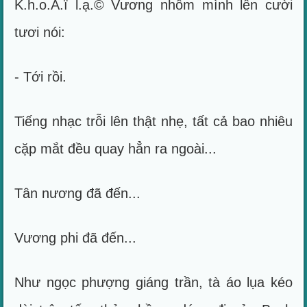
K.h.o.Á.ï l.ạ.© Vương nhổm mình lên cười
tươi nói:
- Tới rồi.
Tiếng nhạc trỗi lên thật nhẹ, tất cả bao nhiêu
cặp mắt đều quay hẳn ra ngoài...
Tân nương đã đến...
Vương phi đã đến...
Như ngọc phượng giáng trần, tà áo lụa kéo