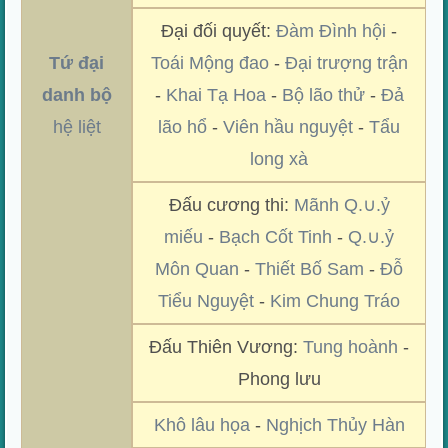
Đại đối quyết:
Đàm Đình hội
-
Tứ đại
Toái Mộng đao
-
Đại trượng trận
danh bộ
-
Khai Tạ Hoa
-
Bộ lão thử
-
Đả
hệ liệt
lão hổ
-
Viên hầu nguyệt
-
Tẩu
long xà
Đấu cương thi:
Mãnh Q.∪.ỷ
miếu
-
Bạch Cốt Tinh
-
Q.∪.ỷ
Môn Quan
-
Thiết Bố Sam
-
Đỗ
Tiểu Nguyệt
-
Kim Chung Tráo
Đấu Thiên Vương:
Tung hoành
-
Phong lưu
Khô lâu họa
-
Nghịch Thủy Hàn