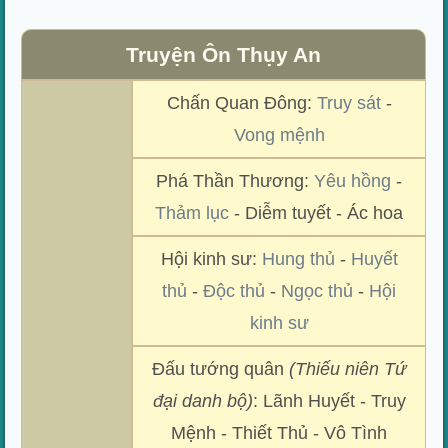
Truyện Ôn Thụy An
Chấn Quan Đông:
Truy sát
-
Vong mệnh
Phá Thần Thương:
Yêu hồng
-
Thảm lục
- Diễm tuyết - Ác hoa
Hội kinh sư:
Hung thủ
-
Huyết
thủ
-
Độc thủ
-
Ngọc thủ
-
Hội
kinh sư
Đấu tướng quân
(Thiếu niên Tứ
đại danh bộ)
: Lãnh Huyết - Truy
Mệnh - Thiết Thủ - Vô Tình