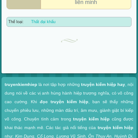
liên minh
Thể loại:
Thất đại khấu
Xem nhanh
truyenkiemhiep
là nơi tập hợp những
truyện kiếm hiệp hay
, nội
dung nói về các vị anh hùng hành hiệp trượng nghĩa, có võ công
cao cường. Khi
đọc truyện kiếm hiệp
, bạn sẽ thấy những
chuyến phiêu lưu, những màn đấu trí, âm mưu, giành giật bí kiếp
võ công. Chuyện tình cảm trong
truyện kiếm hiệp
cũng được
khai thác mạnh mẽ. Các tác giả nổi tiếng của
truyện kiếm hiệp
như:
Kim Dung, Cổ Long, Lương Vũ Sinh, Ôn Thụy An, Huỳnh Dị,