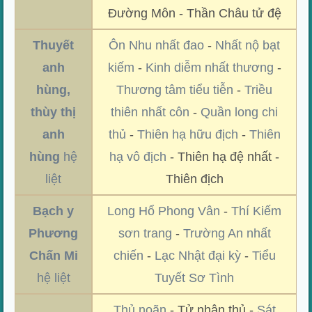
Đường Môn - Thần Châu tử đệ
Thuyết
Ôn Nhu nhất đao
-
Nhất nộ bạt
anh
kiếm
-
Kinh diễm nhất thương
-
hùng,
Thương tâm tiểu tiễn
-
Triều
thùy thị
thiên nhất côn
-
Quần long chi
anh
thủ
-
Thiên hạ hữu địch
-
Thiên
hùng
hệ
hạ vô địch
- Thiên hạ đệ nhất -
liệt
Thiên địch
Bạch y
Long Hổ Phong Vân
-
Thí Kiếm
Phương
sơn trang
-
Trường An nhất
Chấn Mi
chiến
-
Lạc Nhật đại kỳ
-
Tiểu
hệ liệt
Tuyết Sơ Tình
Thủ noãn
- Tử nhân thủ -
Sát