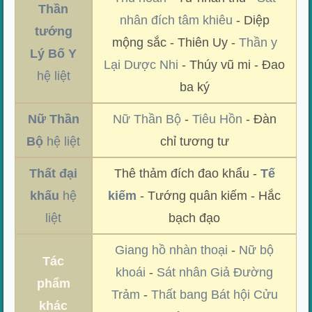
Thần
nhân đích tâm khiêu
- Diệp
tướng
mộng sắc - Thiên Uy -
Thần y
Lý Bố Y
Lại Dược Nhi
- Thúy vũ mi - Đao
hệ liệt
ba ký
Nữ Thần
Nữ Thần Bộ
-
Tiêu Hồn
- Đàn
Bộ
hệ liệt
chỉ tương tư
Thất đại
Thê thảm đích đao khẩu -
Tế
khấu
hệ
kiếm
- Tướng quân kiếm - Hắc
liệt
bạch đạo
Giang hồ nhàn thoại
-
Nữ bộ
Tác
khoái
-
Sát nhân Giả Đường
phẩm
Trảm
-
Thất bang Bát hội Cửu
khác