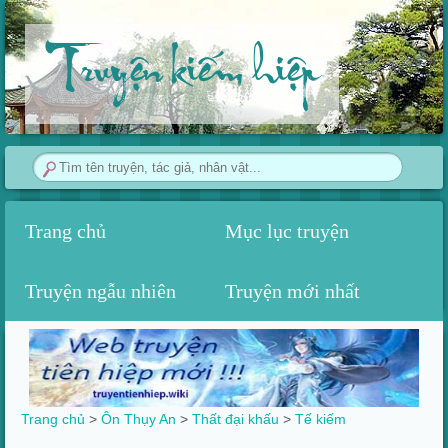
Truyện kiếm hiệp
Trang chủ
Mục lục truyện
Truyện ngẫu nhiên
Truyện mới nhất
Trang chủ
>
Ôn Thụy An
>
Thất đại khấu
>‎
Tế kiếm