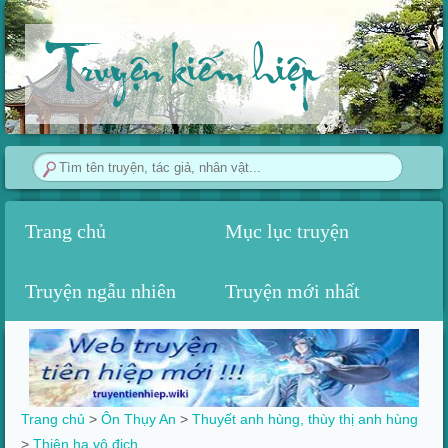
Truyện kiếm hiệp
Trang chủ
Mục lục truyện
Truyện ngẫu nhiên
Truyện mới nhất
Trang chủ
>
Ôn Thụy An
>
Thuyết anh hùng, thùy thị anh hùng
>‎
Thiên hạ vô địch