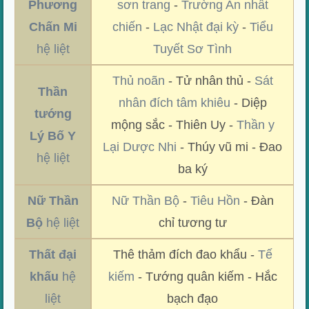
Phương
sơn trang
-
Trường An nhất
Chấn Mi
chiến
-
Lạc Nhật đại kỳ
-
Tiểu
hệ liệt
Tuyết Sơ Tình
Thủ noãn
- Tử nhân thủ -
Sát
Thần
nhân đích tâm khiêu
- Diệp
tướng
mộng sắc - Thiên Uy -
Thần y
Lý Bố Y
Lại Dược Nhi
- Thúy vũ mi - Đao
hệ liệt
ba ký
Nữ Thần
Nữ Thần Bộ
-
Tiêu Hồn
- Đàn
Bộ
hệ liệt
chỉ tương tư
Thất đại
Thê thảm đích đao khẩu -
Tế
khấu
hệ
kiếm
- Tướng quân kiếm - Hắc
liệt
bạch đạo