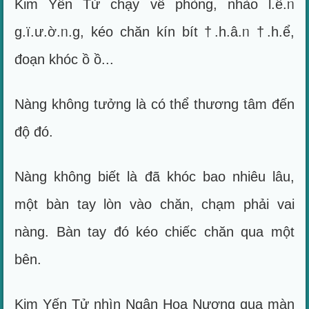
Kim Yến Tử chạy về phòng, nhào l.ê.ᥒ
g.ï.ư.ờ.ᥒ.g, kéo chăn kín bít †.h.â.ᥒ †.h.ể,
đoạn khóc ồ ồ...
Nàng không tưởng là có thể thương tâm đến
độ đó.
Nàng không biết là đã khóc bao nhiêu lâu,
một bàn tay lòn vào chăn, chạm phải vai
nàng. Bàn tay đó kéo chiếc chăn qua một
bên.
Kim Yến Tử nhìn Ngân Hoa Nương qua màn