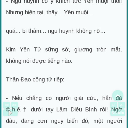
- Ngu huynh cố ý khích tức Yến muội thôi!
Nhưng hiện tại, thấy... Yến muội...
quá... bi thảm... ngu huynh không nỡ...
Kim Yến Tử sững sờ, giương tròn mắt,
không nói được tiếng nào.
Thần Đao công tử tiếp:
To
- Nếu chẳng có người giải cứu, hắn đã
<<
>>
A+
A-
©.h.ế.† dưới tay Lâm Diêu Bình rồi! Ngờ
Đổi nền
đâu, đang cơn nguy biến đó, một người