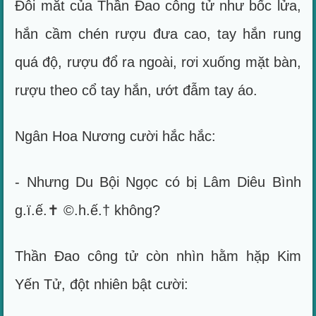
Đôi mắt của Thần Đao công tử như bốc lửa,
hắn cầm chén rượu đưa cao, tay hắn rung
quá độ, rượu đổ ra ngoài, rơi xuống mặt bàn,
rượu theo cổ tay hắn, ướt đẫm tay áo.
Ngân Hoa Nương cười hắc hắc:
- Nhưng Du Bội Ngọc có bị Lâm Diêu Bình
g.ï.ế.✝ ©.h.ế.† không?
Thần Đao công tử còn nhìn hằm hặp Kim
Yến Tử, đột nhiên bật cười: