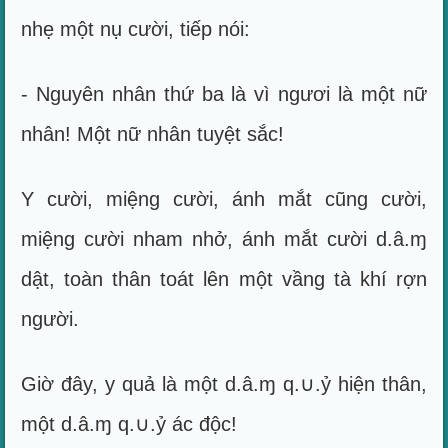
nhẹ một nụ cười, tiếp nói:
- Nguyên nhân thứ ba là vì ngươi là một nữ
nhân! Một nữ nhân tuyệt sắc!
Y cười, miệng cười, ánh mắt cũng cười,
miệng cười nham nhở, ánh mắt cười d.â.ɱ
dật, toàn thân toát lên một vầng tà khí rợn
người.
Giờ đây, y quả là một d.â.ɱ q.∪.ỷ hiện thân,
một d.â.ɱ q.∪.ỷ ác độc!