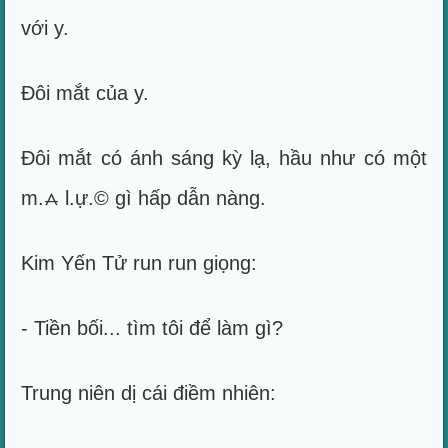
với y.
Đôi mắt của y.
Đôi mắt có ánh sáng kỳ lạ, hầu như có một
m.⩜ l.ự.© gì hấp dẫn nàng.
Kim Yến Tử run run giọng:
- Tiền bối... tìm tôi để làm gì?
Trung niên dị cái điềm nhiên: