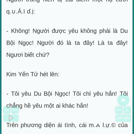
q.∪.Á.ï ɗ.ị:
- Không! Người được yêu không phải là Du
Bội Ngọc! Người đó là ta đây! Là ta đây!
Ngươi biết chứ?
Kim Yến Tử hét lên:
- Tôi yêu Du Bội Ngọc! Tôi chỉ yêu hắn! Tôi
To
chẳng hề yêu một ai khác hắn!
<<
>>
A+
A-
Đổi nền
Trên phương diện ái tình, cái m.⩜ l.ự.© của