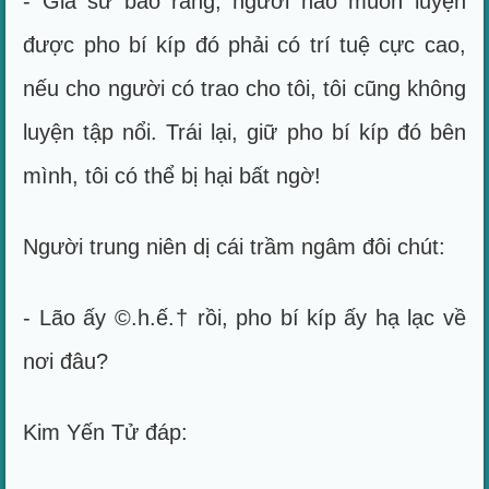
- Gia sư bảo rằng, người nào muốn luyện
được pho bí kíp đó phải có trí tuệ cực cao,
nếu cho người có trao cho tôi, tôi cũng không
luyện tập nổi. Trái lại, giữ pho bí kíp đó bên
mình, tôi có thể bị hại bất ngờ!
Người trung niên dị cái trầm ngâm đôi chút:
- Lão ấy ©.h.ế.† rồi, pho bí kíp ấy hạ lạc về
nơi đâu?
Kim Yến Tử đáp: