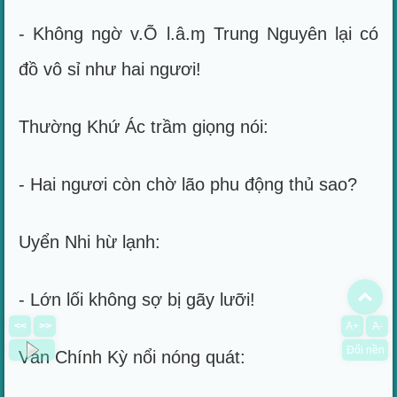
- Không ngờ v.Õ l.â.ɱ Trung Nguyên lại có
đồ vô sỉ như hai ngươi!
Thường Khứ Ác trầm giọng nói:
- Hai ngươi còn chờ lão phu động thủ sao?
Uyển Nhi hừ lạnh:
To
- Lớn lối không sợ bị gãy lưỡi!
<<
>>
A+
A-
Đổi nền
Văn Chính Kỳ nổi nóng quát: