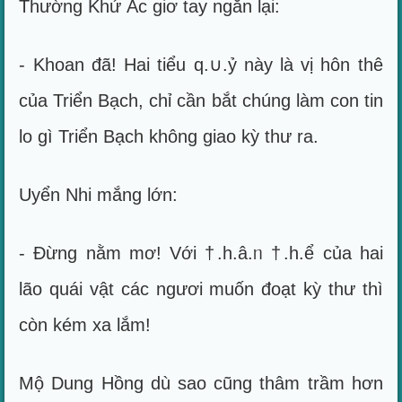
Thường Khứ Ác giơ tay ngăn lại:
- Khoan đã! Hai tiểu q.∪.ỷ này là vị hôn thê
của Triển Bạch, chỉ cần bắt chúng làm con tin
lo gì Triển Bạch không giao kỳ thư ra.
Uyển Nhi mắng lớn:
- Đừng nằm mơ! Với †.h.â.ᥒ †.h.ể của hai
lão quái vật các ngươi muốn đoạt kỳ thư thì
còn kém xa lắm!
Mộ Dung Hồng dù sao cũng thâm trầm hơn