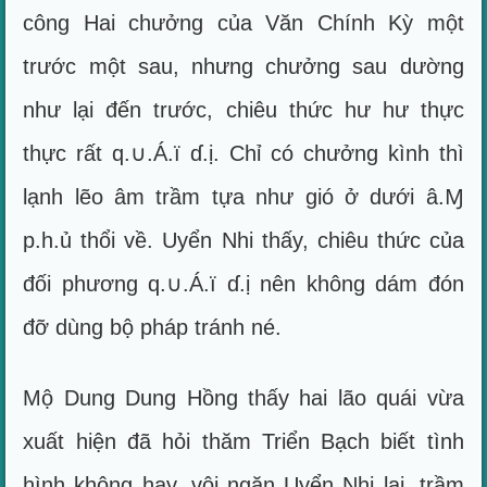
công Hai chưởng của Văn Chính Kỳ một
trước một sau, nhưng chưởng sau dường
như lại đến trước, chiêu thức hư hư thực
thực rất q.∪.Á.ï ɗ.ị. Chỉ có chưởng kình thì
lạnh lẽo âm trầm tựa như gió ở dưới â.Ɱ
p.h.ủ thổi về. Uyển Nhi thấy, chiêu thức của
đối phương q.∪.Á.ï ɗ.ị nên không dám đón
đỡ dùng bộ pháp tránh né.
Mộ Dung Dung Hồng thấy hai lão quái vừa
xuất hiện đã hỏi thăm Triển Bạch biết tình
hình không hay, vội ngăn Uyển Nhi lại, trầm