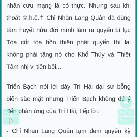
nhân cứu mạng là có thực. Nhưng sau khi
thoát ©.h.ế.† Chỉ Nhãn Lang Quân đã dùng
tâm huyết nửa đời mình làm ra quyển bí lục
Tỏa cốt tỏa hồn thiên phật quyển thì lại
không phải tặng nó cho Khổ Thủy và Thiết
Tâm nhị vị tiền bối...
Triển Bạch nói lới đây Trí Hải đại sư bỗng
biến sắc mặt nhưng Triển Bạch không để ý
To
đến phản ứng của Trí Hải, tiếp lời:
<<
>>
A+
A-
Đổi nền
- Chỉ Nhãn Lang Quân tạm đem quyển kỳ