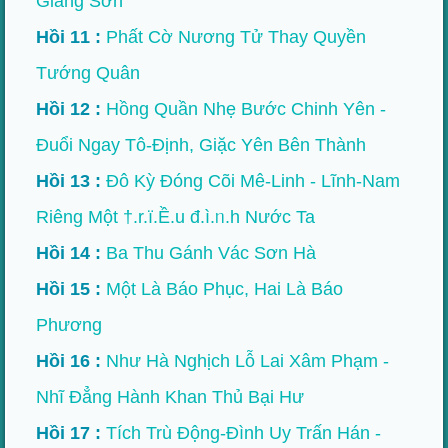
Giang Sơn
Hồi 11 :
Phất Cờ Nương Tử Thay Quyền
Tướng Quân
Hồi 12 :
Hồng Quần Nhẹ Bước Chinh Yên -
Đuổi Ngay Tô-Định, Giặc Yên Bên Thành
Hồi 13 :
Đô Kỳ Đóng Cõi Mê-Linh - Lĩnh-Nam
Riêng Một †.r.ï.Ề.u đ.ì.ᥒ.h Nước Ta
Hồi 14 :
Ba Thu Gánh Vác Sơn Hà
Hồi 15 :
Một Là Báo Phục, Hai Là Báo
Phương
Hồi 16 :
Như Hà Nghịch Lỗ Lai Xâm Phạm -
Nhĩ Đẳng Hành Khan Thủ Bại Hư
Hồi 17 :
Tích Trù Động-Đình Uy Trấn Hán -