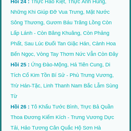
Hồi 24 :
Thực Hào Kiệt, Thực Anh Hùng,
Những Khi Giúp Đỡ Vua Trưng, Mặt Nước
Sông Thương, Gươm Báu Trăng Lồng Còn
Lấp Lánh - Còn Bâng Khuâng, Còn Phảng
Phất, Sau Lúc Đuổi Tan Giặc Hán, Cành Hoa
Bến Ngọc, Vòng Tay Thơm Nức Vẫn Còn Đây
Hồi 25 :
Ứng Đào-Mộng, Há Tiên Cung, Di
Tích Cổ Kim Tồn Bí Sử - Phù Trưng Vương,
Trừ Hán-Tặc, Linh Thanh Nam Bắc Lẫm Sùng
Từ
Hồi 26 :
Tô Khấu Tước Bình, Trực Bả Quần
Thoa Đương Kiếm Kích - Trưng Vương Dực
Tải, Hảo Tương Cân Quắc Hộ Sơn Hà