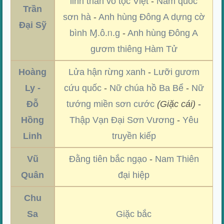
linh thần võ tộc Việt
-
Nam quốc
Trần
sơn hà
-
Anh hùng Đông A dựng cờ
Đại Sỹ
bình Ɱ.ô.ᥒ.g
-
Anh hùng Đông A
gươm thiêng Hàm Tử
Hoàng
Lửa hận rừng xanh
-
Lưỡi gươm
Ly -
cứu quốc
-
Nữ chúa hồ Ba Bể
-
Nữ
Đỗ
tướng miền sơn cước
(Giặc cái)
-
Hồng
Thập Vạn Đại Sơn Vương
-
Yêu
Linh
truyền kiếp
Vũ
Đằng tiên bắc ngạo
-
Nam Thiên
Quân
đại hiệp
Chu
Sa
Giặc bắc