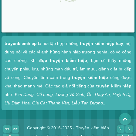
Xem nhanh
truyenkiemhiep
là nơi tập hợp những
truyện kiếm hiệp hay
, nội
dung nói về các vị anh hùng hành hiệp trượng nghĩa, có võ công
cao cường. Khi
đọc truyện kiếm hiệp
, bạn sẽ thấy những
chuyến phiêu lưu, những màn đấu trí, âm mưu, giành giật bí kiếp
võ công. Chuyện tình cảm trong
truyện kiếm hiệp
cũng được
khai thác mạnh mẽ. Các tác giả nổi tiếng của
truyện kiếm hiệp
như:
Kim Dung, Cổ Long, Lương Vũ Sinh, Ôn Thụy An, Huỳnh Dị,
Ưu Đàm Hoa, Gia Cát Thanh Vân, Liễu Tàn Dương
...
To
Copyright © 2016-2025 - Truyện kiếm hiệp
<<
>>
A+
A-