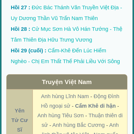
Hồi 27 :
Đức Bác Thánh Văn Truyền Việt Địa -
Uy Dương Thần Vũ Trấn Nam Thiên
Hồi 28 :
Cử Mục Sơn Hà Vô Hán Tướng - Thệ
Tâm Thiên Địa Hữu Trưng Vương
Hồi 29 (cuối) :
Cẩm-Khê Đến Lúc Hiểm
Nghèo - Chị Em Thất Thế Phải Liều Với Sông
Truyện Việt Nam
Anh hùng Lĩnh Nam
-
Động Đình
Hồ ngoại sử
-
Cẩm Khê di hận
-
Yên
Anh hùng Tiêu Sơn
-
Thuận thiên di
Tử Cư
sử
-
Anh hùng Bắc Cương
-
Anh
Sĩ