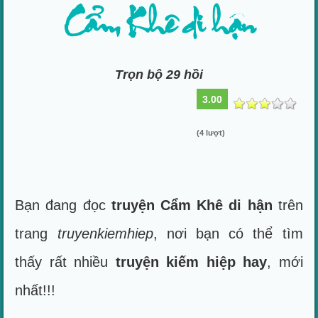
Cẩm Khê di hận
Trọn bộ 29 hồi
3.00
(4 lượt)
Bạn đang đọc
truyện Cẩm Khê di hận
trên
trang
truyenkiemhiep
, nơi bạn có thể tìm
thấy rất nhiều
truyện kiếm hiệp hay
, mới
nhất!!!