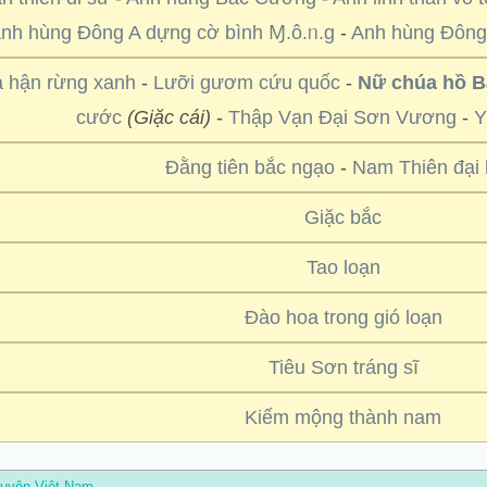
nh hùng Đông A dựng cờ bình Ɱ.ô.ᥒ.g
-
Anh hùng Đông
 hận rừng xanh
-
Lưỡi gươm cứu quốc
-
Nữ chúa hồ B
cước
(Giặc cái)
-
Thập Vạn Đại Sơn Vương
-
Y
Đằng tiên bắc ngạo
-
Nam Thiên đại 
Giặc bắc
Tao loạn
Đào hoa trong gió loạn
Tiêu Sơn tráng sĩ
Kiếm mộng thành nam
ruyện Việt Nam