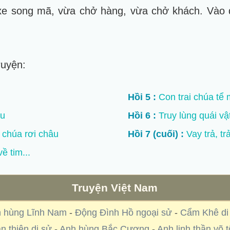
 xe song mã, vừa chở hàng, vừa chở khách. Vào d
ruyện:
Hồi 5 :
Con trai chúa tể 
âu
Hồi 6 :
Truy lùng quái vậ
chúa rơi châu
Hồi 7 (cuối) :
Vay trả, tr
ề tim...
Truyện Việt Nam
 hùng Lĩnh Nam
-
Động Đình Hồ ngoại sử
-
Cẩm Khê di
n thiên di sử
-
Anh hùng Bắc Cương
-
Anh linh thần võ t