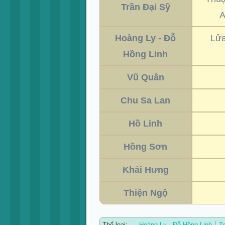
Trần Đại Sỹ
A
Hoàng Ly - Đỗ
Lửa
Hồng Linh
Vũ Quân
Chu Sa Lan
Hồ Linh
Hồng Sơn
Khái Hưng
Thiện Ngộ
Thể loại:
Hoàng Ly - Đỗ Hồng Linh
T