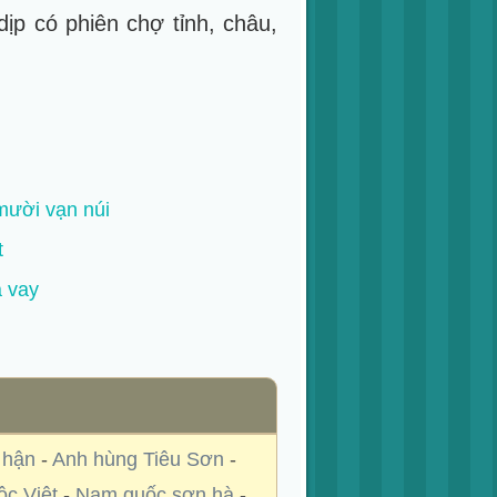
ịp có phiên chợ tỉnh, châu,
mười vạn núi
t
ả vay
 hận
-
Anh hùng Tiêu Sơn
-
ộc Việt
-
Nam quốc sơn hà
-