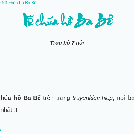
‎
Nữ chúa hồ Ba Bể
Nữ chúa hồ Ba Bể
Trọn bộ 7 hồi
chúa hồ Ba Bể
trên trang
truyenkiemhiep
, nơi b
 nhất!!!
i