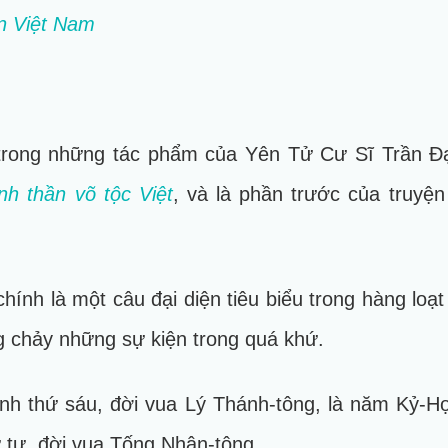
ện Việt Nam
trong những tác phẩm của Yên Tử Cư Sĩ Trần Đ
inh thần võ tộc Việt
, và là phần trước của truyệ
nh là một câu đại diện tiêu biểu trong hàng loạt 
 chảy những sự kiện trong quá khứ.
ình thứ s áu, đời vua Lý Th ánh-tông, là năm Kỷ-
 tư, đời vua Tống Nhân-tông.