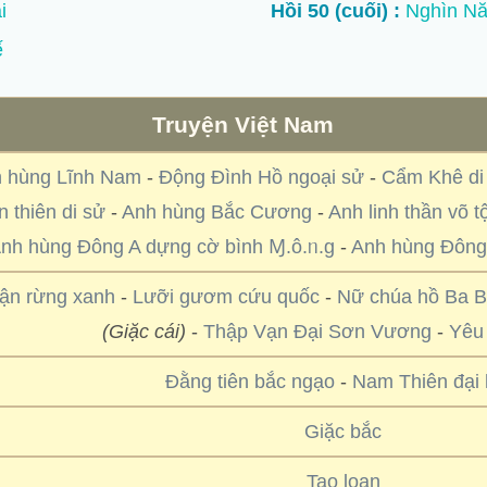
i
Hồi 50 (cuối) :
Nghìn Nă
ế
Truyện Việt Nam
 hùng Lĩnh Nam
-
Động Đình Hồ ngoại sử
-
Cẩm Khê di
 thiên di sử
-
Anh hùng Bắc Cương
-
Anh linh thần võ t
nh hùng Đông A dựng cờ bình Ɱ.ô.ᥒ.g
-
Anh hùng Đông
ận rừng xanh
-
Lưỡi gươm cứu quốc
-
Nữ chúa hồ Ba 
(Giặc cái)
-
Thập Vạn Đại Sơn Vương
-
Yêu 
Đằng tiên bắc ngạo
-
Nam Thiên đại 
Giặc bắc
Tao loạn