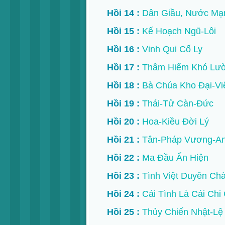
Hồi 14 :
Dân Giầu, Nước Mạ
Hồi 15 :
Kế Hoạch Ngũ-Lôi
Hồi 16 :
Vinh Qui Cố Ly
Hồi 17 :
Thâm Hiểm Khó Lư
Hồi 18 :
Bà Chúa Kho Đại-Vi
Hồi 19 :
Thái-Tử Càn-Đức
Hồi 20 :
Hoa-Kiều Đời Lý
Hồi 21 :
Tân-Pháp Vương-An
Hồi 22 :
Ma Đầu Ẩn Hiện
Hồi 23 :
Tình Việt Duyên Ch
Hồi 24 :
Cái Tình Là Cái Chi 
Hồi 25 :
Thủy Chiến Nhật-Lệ