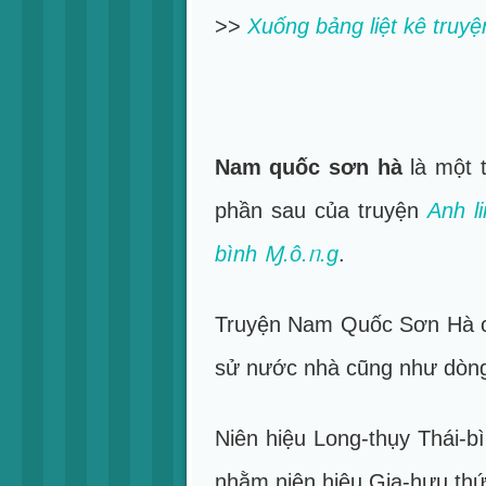
>>
Xuống bảng liệt kê truy
Nam quốc sơn hà
là một 
phần sau của truyện
Anh l
bình Ɱ.ô.ᥒ.g
.
Truyện Nam Quốc Sơn Hà chí
sử nước nhà cũng như dòng
Niên hiệu Long-thụy Th ái-b
nhằm niên hiệu Gia-hựu thứ