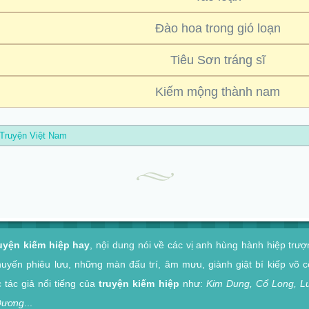
Đào hoa trong gió loạn
Tiêu Sơn tráng sĩ
Kiếm mộng thành nam
Truyện Việt Nam
uyện kiếm hiệp hay
, nội dung nói về các vị anh hùng hành hiệp trư
huyến phiêu lưu, những màn đấu trí, âm mưu, giành giật bí kiếp võ 
tác giả nổi tiếng của
truyện kiếm hiệp
như:
Kim Dung, Cổ Long, L
Dương
...