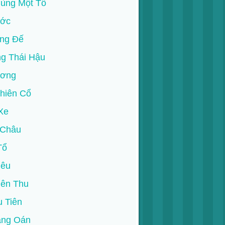
Cùng Một Tổ
ước
ng Đế
g Thái Hậu
ương
hiên Cổ
Xe
-Châu
Tổ
iêu
iên Thu
 Tiên
ẳng Oán