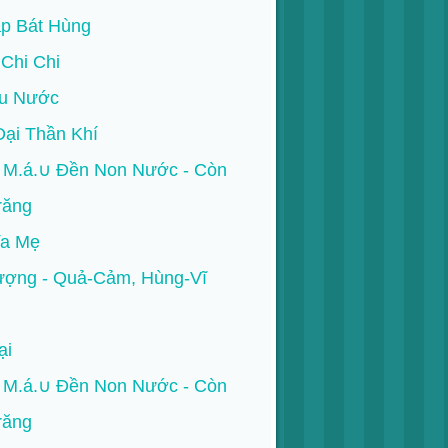
p Bát Hùng
 Chi Chi
u Nước
ại Thần Khí
M.á.∪ Đền Non Nước - Còn
răng
ĩa Mẹ
ượng - Quả-Cảm, Hùng-Vĩ
ại
M.á.∪ Đền Non Nước - Còn
răng