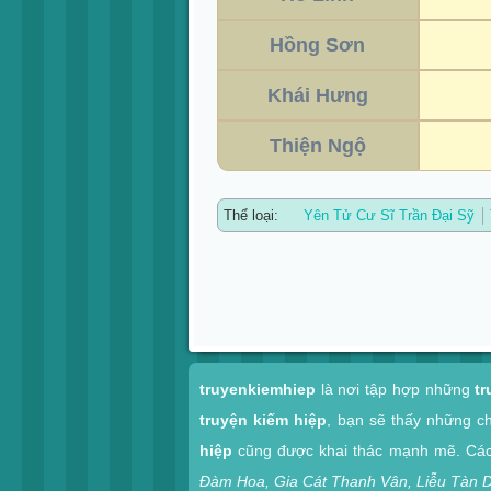
Hồng Sơn
Khái Hưng
Thiện Ngộ
Thể loại:
Yên Tử Cư Sĩ Trần Đại Sỹ
Xem nhanh
truyenkiemhiep
là nơi tập hợp những
tr
truyện kiếm hiệp
, bạn sẽ thấy những c
hiệp
cũng được khai thác mạnh mẽ. Các 
Đàm Hoa, Gia Cát Thanh Vân, Liễu Tàn 