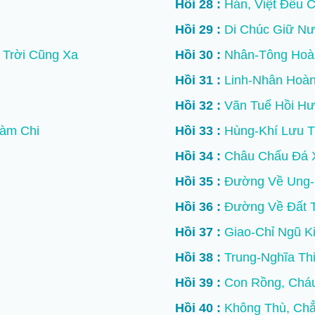
Hồi 28 :
Hán, Việt Đều 
Hồi 29 :
Di Chúc Giữ N
Trời Cũng Xa
Hồi 30 :
Nhân-Tông Hoà
Hồi 31 :
Linh-Nhân Hoàn
Hồi 32 :
Vãn Tuế Hồi H
àm Chi
Hồi 33 :
Hùng-Khí Lưu T
Hồi 34 :
Châu Chấu Đá 
Hồi 35 :
Đường Về Ung
g
Hồi 36 :
Đường Về Đất 
Hồi 37 :
Giao-Chỉ Ngũ K
Hồi 38 :
Trung-Nghĩa Th
Hồi 39 :
Con Rồng, Cháu
Hồi 40 :
Không Thù, Ch