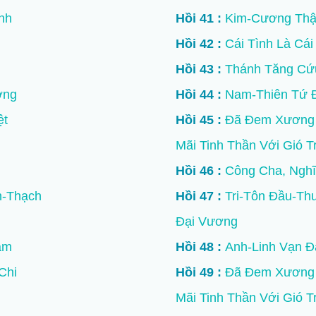
nh
Hồi 41 :
Kim-Cương Thậ
Hồi 42 :
Cái Tình Là Cái
Hồi 43 :
Thánh Tăng Cứ
ờng
Hồi 44 :
Nam-Thiên Tứ Đ
ệt
Hồi 45 :
Đã Đem Xương 
Mãi Tinh Thần Với Gió T
Hồi 46 :
Công Cha, Ngh
-Thạch
Hồi 47 :
Tri-Tôn Đầu-Th
Đại Vương
àm
Hồi 48 :
Anh-Linh Vạn Đ
Chi
Hồi 49 :
Đã Đem Xương 
Mãi Tinh Thần Với Gió T