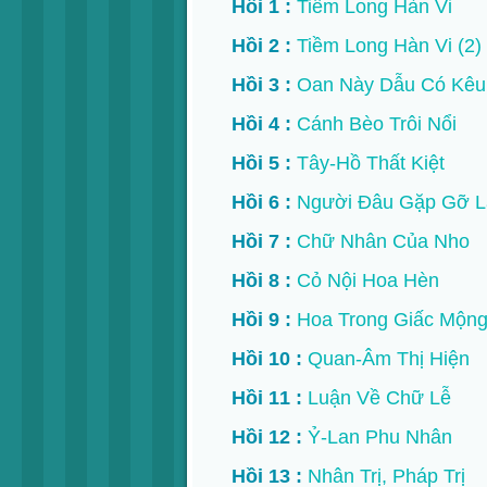
Hồi 1 :
Tiềm Long Hàn Vi
Hồi 2 :
Tiềm Long Hàn Vi (2)
Hồi 3 :
Oan Này Dẫu Có Kêu 
Hồi 4 :
C ánh Bèo Trôi Nổi
Hồi 5 :
Tây-Hồ Thất Kiệt
Hồi 6 :
Người Đâu Gặp Gỡ L
Hồi 7 :
Chữ Nhân Của Nho
Hồi 8 :
Cỏ Nội Hoa Hèn
Hồi 9 :
Hoa Trong Giấc Mộn
Hồi 10 :
Quan-Âm Thị Hiện
Hồi 11 :
Luận Về Chữ Lễ
Hồi 12 :
Ỷ-Lan Phu Nhân
Hồi 13 :
Nhân Trị, Pháp Trị