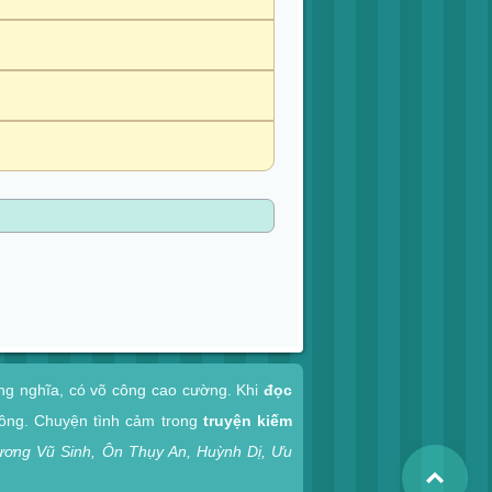
ợng nghĩa, có võ công cao cường. Khi
đọc
công. Chuyện tình cảm trong
truyện kiếm
ương Vũ Sinh, Ôn Thụy An, Huỳnh Dị, Ưu
Top