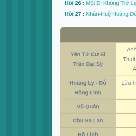
Hồi 26 :
Một Đi Không Trở Lạ
Hồi 27 :
Nhân-Huệ Hoàng Đ
Anh
Yên Tử Cư Sĩ
Thuận
Trần Đại Sỹ
A
Hoàng Ly - Đỗ
Lửa h
Hồng Linh
Vũ Quân
Chu Sa Lan
Hồ Linh