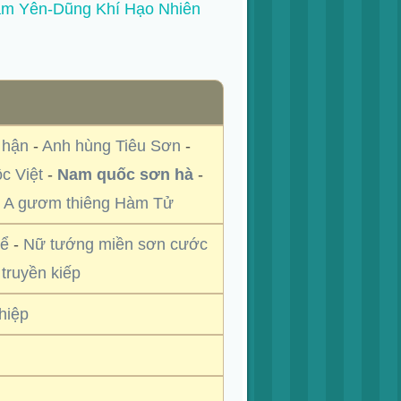
m Yên-Dũng Khí Hạo Nhiên
 hận
-
Anh hùng Tiêu Sơn
-
ộc Việt
-
Nam quốc sơn hà
-
 A gươm thiêng Hàm Tử
Bể
-
Nữ tướng miền sơn cước
truyền kiếp
hiệp