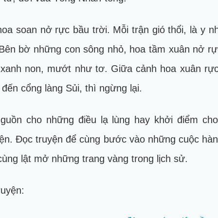
 hoa soan nở rực bầu trời. Mỗi trận gió thổi, là y
n. Bên bờ những con sông nhỏ, hoa tầm xuân nở r
xanh non, mướt như tơ. Giữa cảnh hoa xuân rực 
đến cổng làng Sủi, thì ngừng lại.
guồn cho những điều lạ lùng hay khởi điểm ch
kiện. Đọc truyện để cùng bước vào những cuộc hàn
cùng lật mở những trang vàng trong lịch sử.
ruyện: